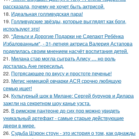
рассказала, почему не хочет быть актрисой.
18.
Идеальная голливудская пара!
19.
Голливудские звёзды, которые выглядят как боги,
используют это!
20.
"Деньги и Дорогие Подарки не Сделают Ребёнка
Избалованным", - 31-летняя актриса Валерия Астапова
поделилась своим мнением насчёт воспитания детей.
21.
Милана стар могла сыграть Алису … но роль
досталась Ане пересильд.
22.
Потрясающее по вкусу и простоте печенье!
23.
Метис немецкой овчарки АСЯ срочно любящую
семью ищет!
24.
Культурный шок в Милане: Сергей бурунов и Дилара
зажгли на секретном шоу канье уэста.
25.
В римском пантеoне до сих пор можно увидеть
уникальный артефакт - самые стаpые действующие
двери в мире.
26.
Судьба Шэрон стоун - это история о том, как однажды