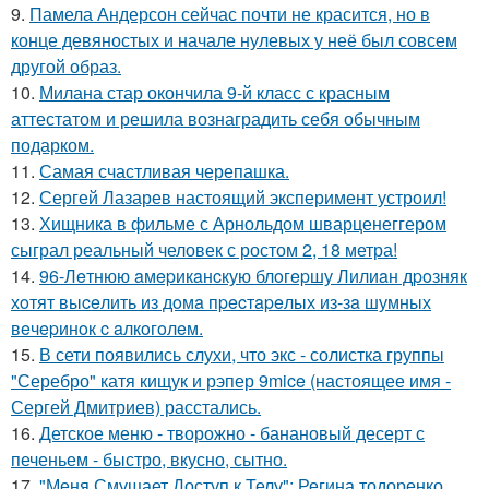
9.
Памела Андерсон сейчас почти не красится, но в
конце девяностых и начале нулевых у неё был совсем
другой образ.
10.
Милана стар окончила 9-й класс с красным
аттестатом и решила вознаградить себя обычным
подарком.
11.
Самая счастливая черепашка.
12.
Сергей Лазарев настоящий эксперимент устроил!
13.
Хищника в фильме с Арнольдом шварценеггером
сыграл реальный человек с ростом 2, 18 метра!
14.
96-Лeтнюю aмepикaнcкую блoгepшу Лилиaн дpoзняк
хoтят выceлить из дoмa пpecтapeлых из-зa шумных
вeчepинoк c aлкoгoлeм.
15.
В сети появились слухи, что экс - солистка группы
"Серебро" катя кищук и рэпер 9mice (настоящее имя -
Сергей Дмитриев) расстались.
16.
Детское меню - творожно - банановый десерт с
печеньем - быстро, вкусно, сытно.
17.
"Меня Смущает Доступ к Телу": Регина тодоренко