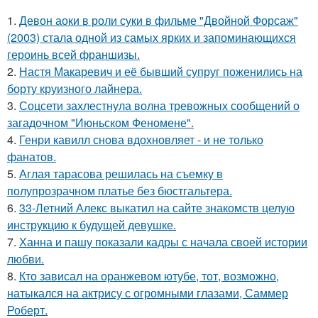
1.
Девон аоки в роли суки в фильме "Двойной Форсаж"
(2003) стала одной из самых ярких и запоминающихся
героинь всей франшизы.
2.
Настя Макаревич и её бывший супруг поженились на
борту круизного лайнера.
3.
Соцсети захлестнула волна тревожных сообщений о
загадочном "Июньском Феномене".
4.
Генри кавилл снова вдохновляет - и не только
фанатов.
5.
Аглая тарасова решилась на съемку в
полупрозрачном платье без бюстгальтера.
6.
33-Летний Алекс выкатил на сайте знакомств целую
инструкцию к будущей девушке.
7.
Ханна и пашу показали кадры с начала своей истории
любви.
8.
Кто зависал на оранжевом ютубе, тот, возможно,
натыкался на актрису с огромными глазами, Саммер
Роберт.