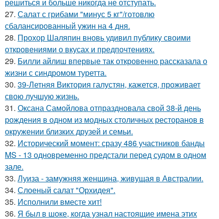
решиться и больше никогда не отступать.
27.
Салат с грибами "минус 5 кг"/готовлю
сбалансированный ужин на 4 дня.
28.
Прохор Шаляпин вновь удивил публику своими
откровениями о вкусах и предпочтениях.
29.
Билли айлиш впервые так откровенно рассказала о
жизни с синдромом туретта.
30.
39-Летняя Виктория галустян, кажется, проживает
свою лучшую жизнь.
31.
Оксана Самойлова отпраздновала свой 38-й день
рождения в одном из модных столичных ресторанов в
окружении близких друзей и семьи.
32.
Исторический момент: сразу 486 участников банды
MS - 13 одновременно предстали перед судом в одном
зале.
33.
Луиза - замужняя женщина, живущая в Австралии.
34.
Слоеный салат "Орхидея".
35.
Исполнили вместе хит!
36.
Я был в шоке, когда узнал настоящие имена этих