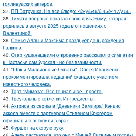
голливудских актеров.
37.
ПП Ватрушка. На все блюдо: кбжу/546/б 45/ж 17/у 50.
38.
Тимати впервые показал свою дочь Эмму, которая
родилась в августе 2025 года в отношениях с
Валентиной.
39.
Семья Аллы и Максима празднует день рождения
Галкина.
40.
Отар кушанашвили откровенно рассказал о симпатии
к Настасья самбурская - но без взаимности.
41.
"Шок и Миллионные Охваты": Олеся Иванченко
прокомментировала недавний скандал с участием
известного человека.
42.
Торт "Мимоза". Всё гениальное - просто!
43.
Треугольные котлетки. Ингредиенты:
44.
Актриса из сериала "Дневники Вампира" Кэндис
аккола вместе с партнером Стивеном Крюгером
официально вступили в брак.
45.
Фуршет на скорую руку.
46.
Адель рассказала, что они с Мишей Литвиным готовы