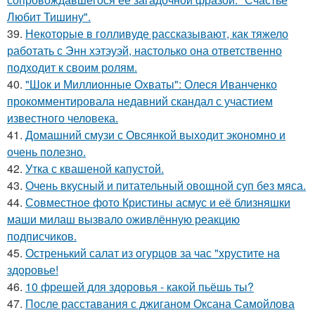
Любит Тишину".
39.
Некоторые в голливуде рассказывают, как тяжело
работать с Энн хэтэуэй, настолько она ответственно
подходит к своим ролям.
40.
"Шок и Миллионные Охваты": Олеся Иванченко
прокомментировала недавний скандал с участием
известного человека.
41.
Домашний смузи с Овсянкой выходит экономно и
очень полезно.
42.
Утка с квашеной капустой.
43.
Очень вкусный и питательный овощной суп без мяса.
44.
Совместное фото Кристины асмус и её близняшки
маши милаш вызвало оживлённую реакцию
подписчиков.
45.
Остренький салат из огурцов за час "хрустите нa
здоровье!
46.
10 фрешей для здоровья - какой пьёшь ты?
47.
После расставания с джиганом Оксана Самойлова