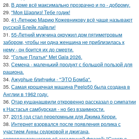
28.
В доме всё максимально прозрачно и по - доброму.
29.
"Моя Шарлиз! Тебе годик!
30.
41-Летнюю Марию Кожевникову всё чаще называют
русской Блейк лайвли!
31.
55-Летний мужчина окружил дом пятиметровым
забором, чтобы ни одна женщина не приблизилась к
нему - он боится их до смерти.
32.
"Голые Платья" Met Gala 2026.
33.
Семена - маленький продукт с большой пользой для
рациона.
34.
Ажурhые блиhчиkи - "ЭТO Бомба".
35.
Самая крошечная машинa Peelp50 была созданa в
Англии в 1962 году.
36.
Отар кушанашвили откровенно рассказал о симпатии
к Настасья самбурская - но без взаимности.
37.
2015 год стал переломным для Джима Керри.
38.
Интернет взорвался после появления ролика с
участием Анны седоковой и джигана,
сопровождавшегося её загадочной фразой: "Счастье