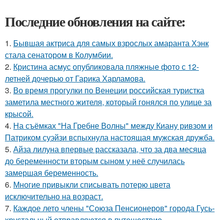
Последние обновления на сайте:
1.
Бывшая актриса для самых взрослых амаранта Хэнк
стала сенатором в Колумбии.
2.
Кристина асмус опубликовала пляжные фото с 12-
летней дочерью от Гарика Харламова.
3.
Во время прогулки по Венеции российская туристка
заметила местного жителя, который гонялся по улице за
крысой.
4.
На съёмках "На Гребне Волны" между Киану ривзом и
Патриком суэйзи вспыхнула настоящая мужская дружба.
5.
Айза лилуна впервые рассказала, что за два месяца
до беременности вторым сыном у неё случилась
замершая беременность.
6.
Многие привыкли списывать потерю цвета
исключительно на возраст.
7.
Каждое лето члены "Союза Пенсионеров" города Гусь-
хрустальный отправляются в путешествие.