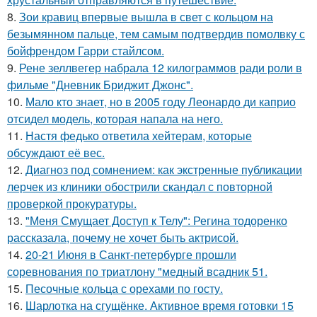
8.
Зои кравиц впервые вышла в свет с кольцом на
безымянном пальце, тем самым подтвердив помолвку с
бойфрендом Гарри стайлсом.
9.
Рене зеллвегер набрала 12 килограммов ради роли в
фильме "Дневник Бриджит Джонс".
10.
Мало кто знает, но в 2005 году Леонардо ди каприо
отсидел модель, которая напала на него.
11.
Настя федько ответила хейтерам, которые
обсуждают её вес.
12.
Диагноз под сомнением: как экстренные публикации
лерчек из клиники обострили скандал с повторной
проверкой прокуратуры.
13.
"Меня Смущает Доступ к Телу": Регина тодоренко
рассказала, почему не хочет быть актрисой.
14.
20-21 Июня в Санкт-петербурге прошли
соревнования по триатлону "медный всадник 51.
15.
Песочные кольца с орехами по госту.
16.
Шарлотка на сгущёнке. Активное время готовки 15