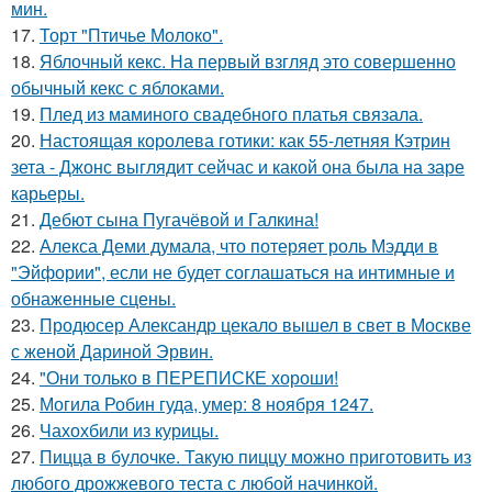
мин.
17.
Торт "Птичье Молоко".
18.
Яблочный кекс. На первый взгляд это совершенно
обычный кекс с яблоками.
19.
Плед из маминого свадебного платья связала.
20.
Настоящая королева готики: как 55-летняя Кэтрин
зета - Джонс выглядит сейчас и какой она была на заре
карьеры.
21.
Дебют сына Пугачёвой и Галкина!
22.
Алекса Деми думала, что потеряет роль Мэдди в
"Эйфории", если не будет соглашаться на интимные и
обнаженные сцены.
23.
Продюсер Александр цекало вышел в свет в Москве
с женой Дариной Эрвин.
24.
"Они только в ПЕРЕПИСКЕ хороши!
25.
Могила Робин гуда, умер: 8 ноября 1247.
26.
Чахохбили из курицы.
27.
Пицца в булочке. Такую пиццу можно приготовить из
любого дрожжевого теста с любой начинкой.