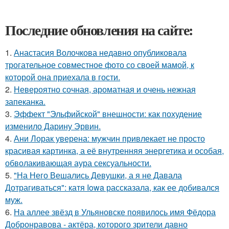
Последние обновления на сайте:
1.
Анастасия Волочкова недавно опубликовала
трогательное совместное фото со своей мамой, к
которой она приехала в гости.
2.
Невероятно сочная, ароматная и очень нежная
запеканка.
3.
Эффект "Эльфийской" внешности: как похудение
изменило Дарину Эрвин.
4.
Ани Лорак уверена: мужчин привлекает не просто
красивая картинка, а её внутренняя энергетика и особая,
обволакивающая аура сексуальности.
5.
"На Него Вешались Девушки, а я не Давала
Дотрагиваться": катя Iowa рассказала, как ее добивался
муж.
6.
На аллее звёзд в Ульяновске появилось имя Фёдора
Добронравова - актёра, которого зрители давно