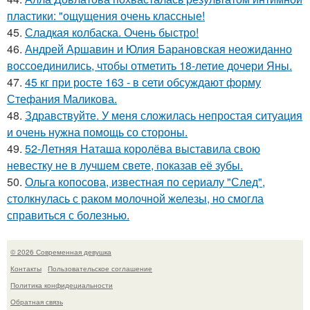
пластики: "ощущения очень классные!
45.
Сладкая колбаска. Очень быстро!
46.
Андрей Аршавин и Юлия Барановская неожиданно
воссоединились, чтобы отметить 18-летие дочери Яны.
47.
45 кг при росте 163 - в сети обсуждают форму
Стефания Маликова.
48.
Здравствуйте. У меня сложилась непростая ситуация
и очень нужна помощь со стороны.
49.
52-Летняя Наташа королёва выставила свою
невестку не в лучшем свете, показав её зубы.
50.
Ольга копосова, известная по сериалу "След",
столкнулась с раком молочной железы, но смогла
справиться с болезнью.
© 2026 Современная девушка
Контакты
Пользовательское соглашение
Политика конфидециальности
Обратная связь