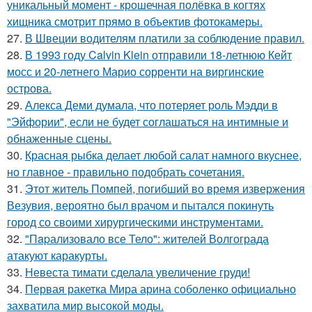
уникальный момент - крошечная полёвка в когтях
хищника смотрит прямо в объектив фотокамеры.
27.
В Швеции водителям платили за соблюдение правил.
28.
В 1993 году Calvin Klein отправили 18-летнюю Кейт
мосс и 20-летнего Марио сорренти на виргинские
острова.
29.
Алекса Деми думала, что потеряет роль Мэдди в
"Эйфории", если не будет соглашаться на интимные и
обнаженные сцены.
30.
Красная рыбка делает любой салат намного вкуснее,
но главное - правильно подобрать сочетания.
31.
Этот житель Помпей, погибший во время извержения
Везувия, вероятно был врачом и пытался покинуть
город со своими хирургическими инструментами.
32.
"Пapализовало все Тело": жителей Волгограда
атакуют каракурты.
33.
Невеста тимати сделала увеличение груди!
34.
Первая ракетка Мира арина соболенко официально
захватила мир высокой моды.