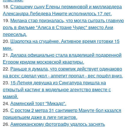
18.
Старшему сыну Елены перминовой и миллиардера
Александра Лебедева Никите исполнилось 17 лет.
19.
Милана стар призналась, что могла сыграть главную
роль в фильме "Алиса в Стране Чудес" вместо Ани
пересильд.
20.
Шарлотка на сгущёнке. Активное время готовки 15
мин.
21.
Дилара официально стала владелицей подаренной
Егором кридом московской квартиры.
22.
Раньше я думала, что оземпик действует одинаково
на всех: сделал укол - аппетит пропал - вес пошёл вниз.
23.
15-Летняя девушка из Сингапура пришла на
открытый кастинг в модельное агентство вместе с
мамой.
24.
Армянский торт "Микадо".
25.
С ростом 2 метра 31 сантиметр Мануте бол казался
пришельцем даже в лиге гигантов.
26.
Американскому фотографу удалось заснять