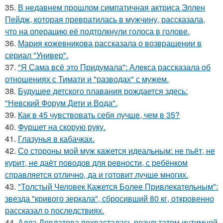
35.
В недавнем прошлом симпатичная актриса Эллен
Пейдж, которая превратилась в мужчину, рассказала,
что на операцию её подтолкнули голоса в голове.
36.
Мария кожевникова рассказала о возвращении в
сериал "Универ".
37.
"Я Сама всё это Придумала": Алекса рассказала об
отношениях с Тимати и "разводах" с мужем.
38.
Будущее детского плавания рождается здесь:
"Невский Форум Дети и Вода".
39.
Как в 45 чувствовать себя лучше, чем в 35?
40.
Фуршет на скорую руку.
41.
Глазунья в кабачках.
42.
Со стороны мой муж кажется идеальным: не пьёт, не
курит, не даёт поводов для ревности, с ребёнком
справляется отлично, да и готовит лучше многих.
43.
"Толстый Человек Кажется Более Привлекательным":
звезда "кривого зеркала", сбросивший 80 кг, откровенно
рассказал о последствиях.
44.
Алла Довлатова похвасталась результатом интимной