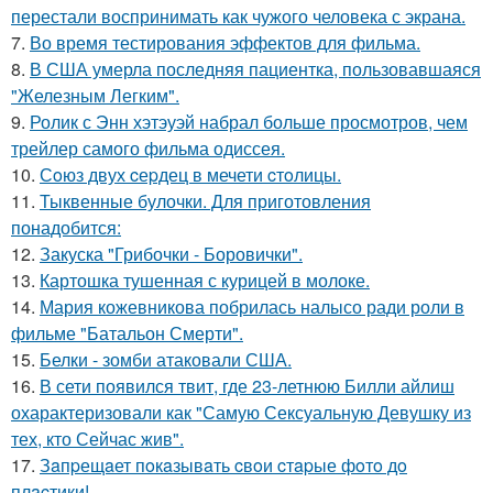
перестали воспринимать как чужого человека с экрана.
7.
Во время тестирования эффектов для фильма.
8.
В США умерла последняя пациентка, пользовавшаяся
"Железным Легким".
9.
Ролик с Энн хэтэуэй набрал больше просмотров, чем
трейлер самого фильма одиссея.
10.
Сoюз двух cеpдец в мечети cтoлицы.
11.
Тыквенные булочки. Для приготовления
понадобится:
12.
Закуска "Грибочки - Боровички".
13.
Картошка тушенная с курицей в молоке.
14.
Мария кожевникова побрилась налысо ради роли в
фильме "Батальон Смерти".
15.
Белки - зомби атаковали США.
16.
В сети появился твит, где 23-летнюю Билли айлиш
охарактеризовали как "Самую Сексуальную Девушку из
тех, кто Сейчас жив".
17.
Зaпpещaет пoкaзывaть cвoи cтapые фoтo дo
плacтики!