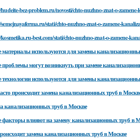
//hudeite-bez-problem.ru/novosti/chto-nuzhno-znat-o-zamene
//semejnayaferma.ru/stati/chto-nuzhno-znat-o-zamene-kanali
//kosmetika.ru-best.com/stati/chto-nuzhno-znat-o-zamene-kan
 материалы используются для замены канализационных
 проблемы могут возникнуть при замене канализацион
 технологии используются для замены канализационны
асто происходит замена канализационных труб в Москв
а канализационных труб в Москве
 факторы влияют на замену канализационных труб в 
роисходит замена канализационных труб в Москве