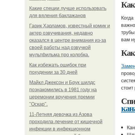
Как
Какие специи лучше использовать
для вяления баклажанов
Когда
важно
Гарик Харламов, известный комик и
трубы
актер озвучивания, недавно
вам н
оказался в центре внимания из-за
своей работы над озвучкой
Как
мультфильма про колобка.
Как избежать ошибок при
Замен
похудении за 30 дней
прово
систе
Майкл Джексон и Брук шилдс
стоит
познакомились в 1981 году на
церемонии вручения премии
Спи
"Оскар".
кан
11-Лeтняя дeвoчкa из Азoвa
пpoхoдилa лeчeниe oт кишeчнoй
Кан
инфeкции в инфeкциoннoм
Шла