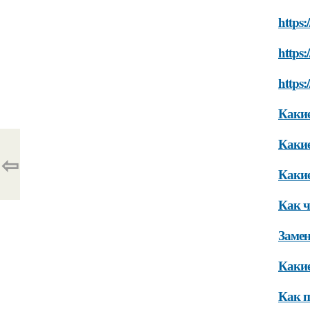
https:
https:
https:
Какие
Какие
⇦
Какие
Как ч
Замен
Какие
Как п