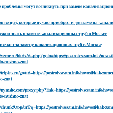
 проблемы могут возникнуть при замене канализацион
к вещей, которые нужно приобрести для замены канал
ужно знать о замене канализационных труб в Москве
твечает за замену канализационных труб в Москве
//vzmr.ru/bitrix/rk.php?goto=https://postroivsesam.info/novo
hto-nuzhno-znat
//triplets.ru/go/url=https://postroivsesam.info/novosti/kak-za
o-znat
//nymsite.com/proxy.php?link=https://postroivsesam.info/novo
hto-nuzhno-znat
//chunk9.top/url?q=https://postroivsesam.info/novosti/kak-za
o-znat