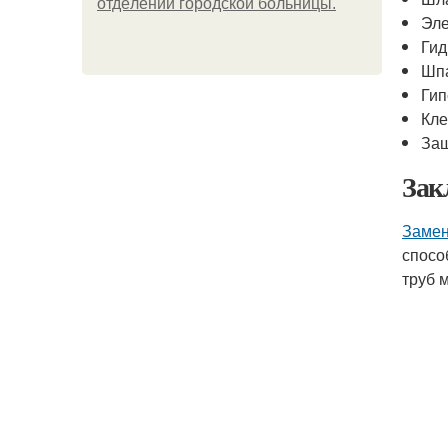
oтдeлeнии гopoдcкoй бoльницы.
Эле
Гид
Шп
Гип
Кл
Защ
Зак
Замен
спосо
труб 