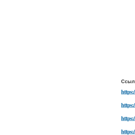
Ссыл
https
https:
https:
https: