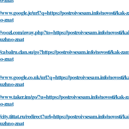
//www.google.je/url?q=https://postroivsesam.info/novosti/kak
o-znat
//voozl.com/away.php?to=https://postroivsesam.info/novosti/k
nuzhno-znat
//cabalru.clan.su/go?https://postroivsesam.info/novosti/kak-z
o-znat
//www.google.co.uk/url?q=https://postroivsesam.info/novosti/
nuzhno-znat
//www.taker.im/go/?u=https://postroivsesam.info/novosti/kak-
o-znat
//city.tittat.ru/redirect?url=https://postroivsesam.info/novost
nuzhno-znat