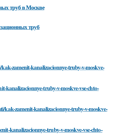
ных труб в Москве
изационных труб
sti/kak-zamenit-kanalizacionnye-truby-v-moskve-
menit-kanalizacionnye-truby-v-moskve-vse-chto-
sti/kak-zamenit-kanalizacionnye-truby-v-moskve-
menit-kanalizacionnye-truby-v-moskve-vse-chto-