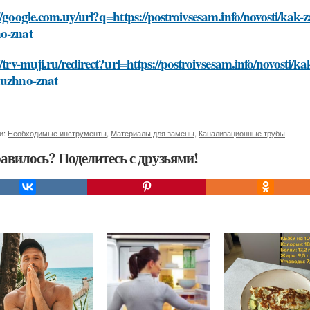
//google.com.uy/url?q=https://postroivsesam.info/novosti/kak
o-znat
//trv-muji.ru/redirect?url=https://postroivsesam.info/novosti/
nuzhno-znat
и:
Необходимые инструменты
,
Материалы для замены
,
Канализационные трубы
авилось? Поделитесь с друзьями!