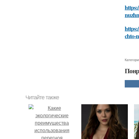
https:
nuzhn
https:
chto-
Категори
Понр
Читайте также