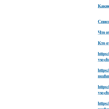
Какие
Списо
Что н
Кто о
https:
vse-c
https:
nuzhn
https:
vse-c
https:
nuzhn