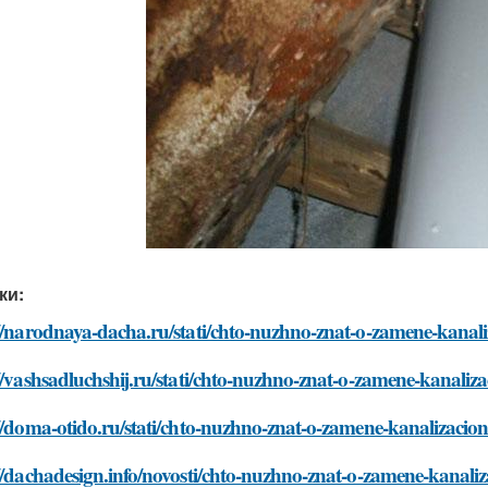
ки:
://narodnaya-dacha.ru/stati/chto-nuzhno-znat-o-zamene-kanal
//vashsadluchshij.ru/stati/chto-nuzhno-znat-o-zamene-kanali
//doma-otido.ru/stati/chto-nuzhno-znat-o-zamene-kanalizaci
//dachadesign.info/novosti/chto-nuzhno-znat-o-zamene-kanal