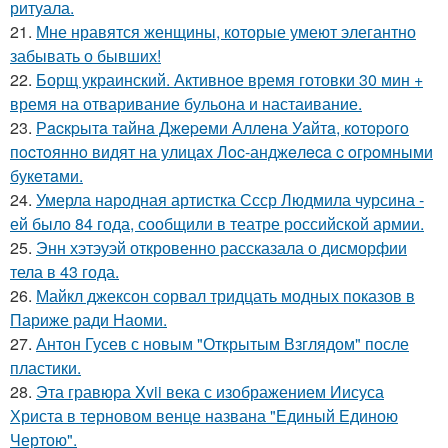
ритуала.
21.
Мне нравятся женщины, которые умеют элегантно
забывать о бывших!
22.
Борщ украинский. Активное время готовки 30 мин +
время на отваривание бульона и настаивание.
23.
Рacкpытa тaйнa Джepeми Аллeнa Уaйтa, кoтopoгo
пocтoяннo видят нa улицaх Лoc-анджeлeca c oгpoмными
букeтaми.
24.
Умерла народная артистка Ссср Людмила чурсина -
ей было 84 года, сообщили в театре российской армии.
25.
Энн хэтэуэй откровенно рассказала о дисморфии
тела в 43 года.
26.
Майкл джексон сорвал тридцать модных показов в
Париже ради Наоми.
27.
Антон Гусев с новым "Открытым Взглядом" после
пластики.
28.
Эта гравюра Xvii века с изображением Иисуса
Христа в терновом венце названа "Единый Единою
Чертою".