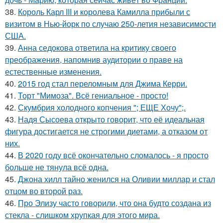
38.
Король Карл III и королева Камилла прибыли с
визитом в Нью-йорк по случаю 250-летия независимости
США.
39.
Анна седокова ответила на критику своего
преображения, напомнив аудитории о праве на
естественные изменения.
40.
2015 год стал переломным для Джима Керри.
41.
Торт "Мимоза". Всё гениальное - просто!
42.
Скумбрия холодного копчения "; ЕЩЕ Хочу";.
43.
Надя Сысоева открыто говорит, что её идеальная
фигура достигается не строгими диетами, а отказом от
них.
44.
В 2020 году всё окончательно сломалось - я просто
больше не тянула всё одна.
45.
Джона хилл тайно женился на Оливии миллар и стал
отцом во второй раз.
46.
Про Элизу часто говорили, что она будто создана из
стекла - слишком хрупкая для этого мира.