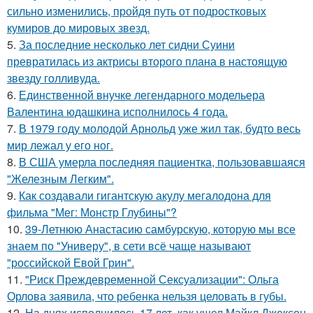
сильно изменились, пройдя путь от подростковых
кумиров до мировых звезд.
5.
За последние несколько лет сидни Суини
превратилась из актрисы второго плана в настоящую
звезду голливуда.
6.
Единственной внучке легендарного модельера
Валентина юдашкина исполнилось 4 года.
7.
В 1979 году молодой Арнольд уже жил так, будто весь
мир лежал у его ног.
8.
В США умерла последняя пациентка, пользовавшаяся
"Железным Легким".
9.
Как создавали гигантскую акулу мегалодона для
фильма "Мег: Монстр Глубины"?
10.
39-Летнюю Анастасию самбурскую, которую мы все
знаем по "Универу", в сети всё чаще называют
"российской Евой Грин".
11.
"Риск Преждевременной Сексуализации": Ольга
Орлова заявила, что ребенка нельзя целовать в губы.
12.
На днях исполнилось 17 лет, как ушел Майкл Джексон