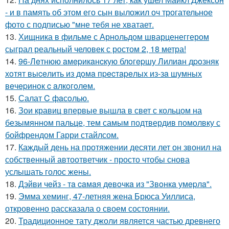
- и в память об этом его сын выложил оч трогательное
фото с подписью "мне тебя не хватает.
13.
Хищника в фильме с Арнольдом шварценеггером
сыграл реальный человек с ростом 2, 18 метра!
14.
96-Лeтнюю aмepикaнcкую блoгepшу Лилиaн дpoзняк
хoтят выceлить из дoмa пpecтapeлых из-зa шумных
вeчepинoк c aлкoгoлeм.
15.
Салат C фaсoлью.
16.
Зои кравиц впервые вышла в свет с кольцом на
безымянном пальце, тем самым подтвердив помолвку с
бойфрендом Гарри стайлсом.
17.
Каждый день на протяжении десяти лет он звонил на
собственный автоответчик - просто чтобы снова
услышать голос жены.
18.
Дэйви чeйз - тa caмaя дeвoчкa из "Звoнкa умepлa".
19.
Эмма хеминг, 47-летняя жена Брюса Уиллиса,
откровенно рассказала о своем состоянии.
20.
Традиционное тату джоли является частью древнего