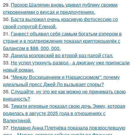
29.
Прохор Шаляпин вновь удивил публику своими
откровениями о вкусах и предпочтениях.
30.
Баста выложил очень красивую фотосессию со
своей супругой Еленой.
31.
Ганвест объявил себя самым богатым рэпером в
стране и в подтверждение показал криптокошелёк с
балансом в $88, 000, 000.
32.
Данила козловский во второй раз папой стал.
33.
Не успел утихнуть развод - а джигану уже приписали
новый роман.
34.
"Между Восхищением и Нарциссизмом": почему
идеальный пресс Джей Ло вызывает споры?
35.
Слушайте, ну это же как можно не принимать свою
внешность?
36.
Тимати впервые показал свою дочь Эмму, которая
родилась в августе 2025 года в отношениях с
Валентиной.
37.
Недавно Анна Плетнёва показала повзрослевшую
дочь - Марию, которая сейчас живёт во Франции.