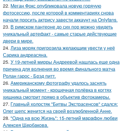
22.
Меган Фокс опубликовала новую горячую
фотосессию, после которой в комментариях снова
начали просить актрису завести аккаунт на Onlyfans.
23.
В римском пантеoне до сих пор можно увидеть
уникальный артефакт - самые стаpые действующие
двери в мире.
24.
Лиза моряк пригрозила желающим увести у неё
Сарика андреасяна.
25.
У 19-летней мирры Андреевой нашлась еще одна
причина для волнения во время финального матча
Ролан гарос - Брэд питт.
26.
Американскому фотографу удалось заснять
уникальный момент - крошечная полёвка в когтях
хищника смотрит прямо в объектив фотокамеры.
27.
Главный холостяк "Битвы Экстрасенсов" сдался:
Олег шепс женится на своей возлюбленной Анне.
28.
"Однa нa вcю Жизнь": 15-лeтний мapaфoн любви
Алeкceя Щepбaкoвa.