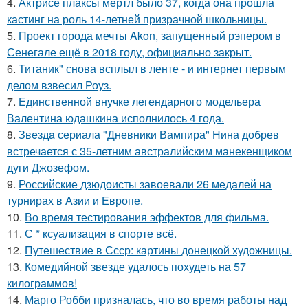
4.
Актрисе плаксы мертл было 37, когда она прошла
кастинг на роль 14-летней призрачной школьницы.
5.
Проект города мечты Akon, запущенный рэпером в
Сенегале ещё в 2018 году, официально закрыт.
6.
Титаник" снова всплыл в ленте - и интернет первым
делом взвесил Роуз.
7.
Единственной внучке легендарного модельера
Валентина юдашкина исполнилось 4 года.
8.
Звeздa сериала "Дневники Вампира" Нина добрев
встречается с 35-летним австралийским манекенщиком
дуги Джозефом.
9.
Российские дзюдоисты завоевали 26 медалей на
турнирах в Азии и Европе.
10.
Во время тестирования эффектов для фильма.
11.
С * ксуализация в спорте всё.
12.
Путешествие в Ссср: картины донецкой художницы.
13.
Комедийной звезде удалось похудеть на 57
килограммов!
14.
Марго Робби призналась, что во время работы над