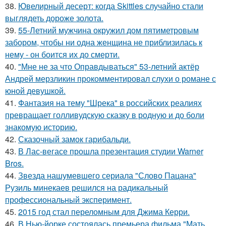
38.
Ювелирный десерт: когда Skittles случайно стали
выглядеть дороже золота.
39.
55-Летний мужчина окружил дом пятиметровым
забором, чтобы ни одна женщина не приблизилась к
нему - он боится их до смерти.
40.
"Мне не за что Оправдываться" 53-летний актёр
Андрей мерзликин прокомментировал слухи о романе с
юной девушкой.
41.
Фантазия на тему "Шрека" в российских реалиях
превращает голливудскую сказку в родную и до боли
знакомую историю.
42.
Сказочный замок гарибальди.
43.
В Лас-вегасе прошла презентация студии Warner
Bros.
44.
Звезда нашумевшего сериала "Слово Пацана"
Рузиль минекаев решился на радикальный
профессиональный эксперимент.
45.
2015 год стал переломным для Джима Керри.
46.
В Нью-йорке состоялась премьера фильма "Мать