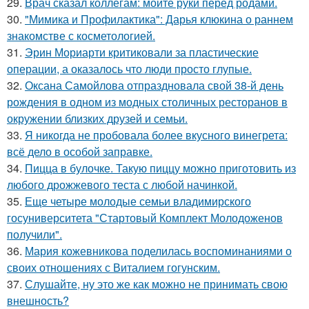
29.
Врач сказал коллегам: мойте руки перед родами.
30.
"Мимика и Профилактика": Дарья клюкина о раннем
знакомстве с косметологией.
31.
Эрин Мориарти критиковали за пластические
операции, а оказалось что люди просто глупые.
32.
Оксана Самойлова отпраздновала свой 38-й день
рождения в одном из модных столичных ресторанов в
окружении близких друзей и семьи.
33.
Я никогда не пробовала более вкусного винегрета:
всё дело в особой заправке.
34.
Пицца в булочке. Такую пиццу можно приготовить из
любого дрожжевого теста с любой начинкой.
35.
Еще четыре молодые семьи владимирского
госуниверситета "Стартовый Комплект Молодоженов
получили".
36.
Мария кожевникова поделилась воспоминаниями о
своих отношениях с Виталием гогунским.
37.
Слушайте, ну это же как можно не принимать свою
внешность?