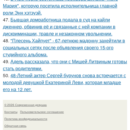
Мария", которую посетила исполнительница главной
роли Энн хэтэуэй.
47.
Бывшая домработница подала в суд на кайли
дженнер, обвинив её и связанные с ней компании в
дискриминации, травле и незаконном увольнении.
48.
"Плесень Хайпует" - 67-летнюю мадонну захейтили в
социальных сетях после объявления своего 15-ого
студийного альбома.
49.
Адель рассказала, что они с Мишей Литвиным готовы
стать родителями.
50.
48-Летний актер Сергей бурунов снова встречается с
молодой девушкой Екатериной Леви, которая младше
его на 12 лет.
© 2026 Современная девушка
Контакты
Пользовательское соглашение
Политика конфидециальности
Обратная связь