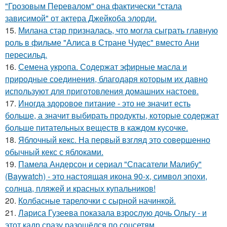
"Грозовым Перевалом" она фактически "стала
зависимой" от актера Джейкоба элорди.
15.
Милана стар призналась, что могла сыграть главную
роль в фильме "Алиса в Стране Чудес" вместо Ани
пересильд.
16.
Семена укропа. Содержат эфирные масла и
природные соединения, благодаря которым их давно
используют для приготовления домашних настоев.
17.
Иногда здоровое питание - это не значит есть
больше, а значит выбирать продукты, которые содержат
больше питательных веществ в каждом кусочке.
18.
Яблочный кекс. На первый взгляд это совершенно
обычный кекс с яблоками.
19.
Памела Андерсон и сериал "Спасатели Малибу"
(Baywatch) - это настоящая икона 90-х, символ эпохи,
солнца, пляжей и красных купальников!
20.
Колбасные тарелочки с сырной начинкой.
21.
Лариса Гузеева показала взрослую дочь Ольгу - и
этот кадр сразу разошёлся по соцсетям.