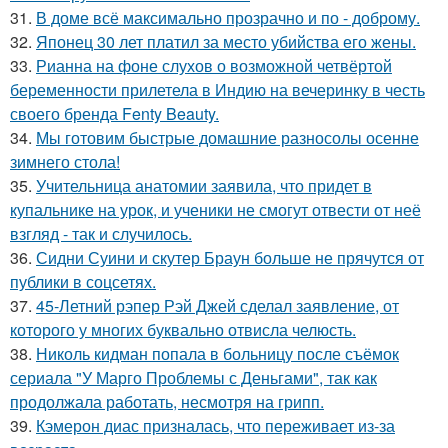
31.
В доме всё максимально прозрачно и по - доброму.
32.
Японец 30 лет платил за место убийства его жены.
33.
Рианна на фоне слухов о возможной четвёртой
беременности прилетела в Индию на вечеринку в честь
своего бренда Fenty Beauty.
34.
Мы готовим быстрые домашние разносолы осенне
зимнего стола!
35.
Учительница анатомии заявила, что придет в
купальнике на урок, и ученики не смогут отвести от неё
взгляд - так и случилось.
36.
Сидни Суини и скутер Браун больше не прячутся от
публики в соцсетях.
37.
45-Летний рэпер Рэй Джей сделал заявление, от
которого у многих буквально отвисла челюсть.
38.
Николь кидман попала в больницу после съёмок
сериала "У Марго Проблемы с Деньгами", так как
продолжала работать, несмотря на грипп.
39.
Кэмерон диас призналась, что переживает из-за