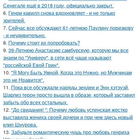
Сенегале ещё в 2018 году, официально закрыт.
6.
Генри кавилл снова вдохновляет - и не только
зрителей.
7.
Сейчас все обсуждают 61-летнюю Паулину поризкову
- и неудивительно.
8.
Почему стоит их попробовать?
9.
39-Летнюю Анастасию самбурскую, которую мы все
знаем по "Универу", в сети всё чаще называют
"российской Евой Грин".
10.
"Я Могу Быть Умной, Когда это Нужно, но Мужчинам
это не Нравится".
11.
Пока все обсуждали наряды зендеи и Энн хэтэуэй,
Шарлиз терон просто вышла в образе, который заставил
забыть обо всех остальных.
12.
"До свидания! ": Почему любовь успенская жестко
выставила жениха своей дочери и при чем здесь новый
клип Шнурова.
13.
Забудьте романтическую чушь про любовь генриха