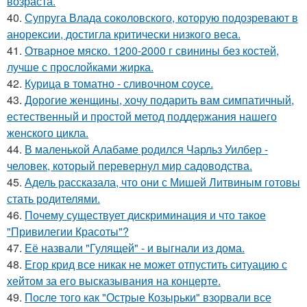
возраста.
40.
Супруга Влада соколовского, которую подозревают в
анорексии, достигла критически низкого веса.
41.
Отварное мяско. 1200-2000 г свинины без костей,
лучше с прослойками жирка.
42.
Курица в томатно - сливочном соусе.
43.
Дорогие женщины, хочу подарить вам симпатичный,
естественный и простой метод поддержания нашего
женского цикла.
44.
В маленькой Алабаме родился Чарльз Уилбер -
человек, который перевернул мир садоводства.
45.
Адель рассказала, что они с Мишей Литвиным готовы
стать родителями.
46.
Почему существует дискриминация и что такое
"Привилегии Красоты"?
47.
Её назвали "Гулящей" - и выгнали из дома.
48.
Егор крид все никак не может отпустить ситуацию с
хейтом за его высказывания на концерте.
49.
После того как "Острые Козырьки" взорвали все