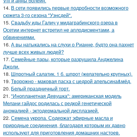
Viii и анны болейн.
14.
В сети появились первые подробности возможного
сюжета 3-го сезона "Уэнсдей".
15.
Свадьбу иды Галич у мидаграбинского озера в
Осетии интернет встретил не аплодисментами, а
обвинениями.
16.
А вы натыкались на слухи о Рианне, будто она пахнет
лучше всех живых людей?
17.
Семейные пары, которые разрушила Анджелина
Джоли.
18.
Шпротный салатик. 1 б. шпрот (желательно крупных).
19.
Творожно - маковая пасха с цедрой апельсина&мёд.
20.
Белый праздничный торт.
21.
"Инопланетная Девушка": американская модель
Мелани гайдос родилась с редкой генетической
аномалией - эктодермальной дисплазией.
22.
Семена укропа. Содержат эфирные масла и
природные соединения, благодаря которым их давно
используют для приготовления домашних настоев.