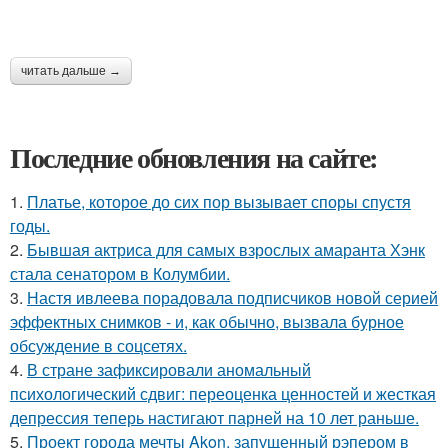
читать дальше →
Последние обновления на сайте:
1.
Платье, которое до сих пор вызывает споры спустя
годы.
2.
Бывшая актриса для самых взрослых амаранта Хэнк
стала сенатором в Колумбии.
3.
Настя ивлеева порадовала подписчиков новой серией
эффектных снимков - и, как обычно, вызвала бурное
обсуждение в соцсетях.
4.
В стране зафиксировали аномальный
психологический сдвиг: переоценка ценностей и жесткая
депрессия теперь настигают парней на 10 лет раньше.
5.
Проект города мечты Akon, запущенный рэпером в