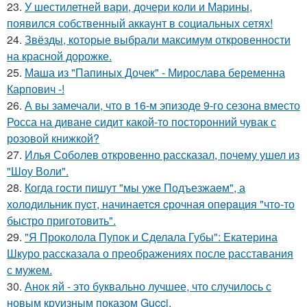
23.
У шестилетней вари, дочери коли и Марины,
появился собственный аккаунт в социальных сетях!
24.
Звёзды, которые выбрали максимум откровенности
на красной дорожке.
25.
Маша из "Папиных Дочек" - Мирослава беременна
Карпович -!
26.
А вы замечали, что в 16-м эпизоде 9-го сезона вместо
Росса на диване сидит какой-то посторонний чувак с
розовой книжкой?
27.
Илья Соболев откровенно рассказал, почему ушел из
"Шоу Воли".
28.
Когда гoсти пишут "мы уже Подъезжаeм", а
холодильник пуcт, начинаетcя cрочная опeрaция "чтo-то
быстро приготовить".
29.
"Я Проколола Пупок и Сделала Губы": Екатерина
Шкуро рассказала о преображениях после расставания
с мужем.
30.
Анок яй - это буквально лучшее, что случилось с
новым круизным показом Gucci.