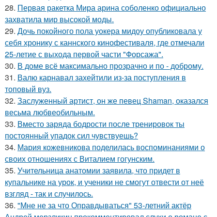
28.
Первая ракетка Мира арина соболенко официально
захватила мир высокой моды.
29.
Дочь покойного пола уокера мидоу опубликовала у
себя хронику с каннского кинофестиваля, где отмечали
25-летие с выхода первой части "Форсажа".
30.
В доме всё максимально прозрачно и по - доброму.
31.
Валю карнавал захейтили из-за поступления в
топовый вуз.
32.
Заслуженный артист, он же певец Shaman, оказался
весьма любвеобильным.
33.
Вместо заряда бодрости после тренировок ты
постоянный упадок сил чувствуешь?
34.
Мария кожевникова поделилась воспоминаниями о
своих отношениях с Виталием гогунским.
35.
Учительница анатомии заявила, что придет в
купальнике на урок, и ученики не смогут отвести от неё
взгляд - так и случилось.
36.
"Мне не за что Оправдываться" 53-летний актёр
Андрей мерзликин прокомментировал слухи о романе с