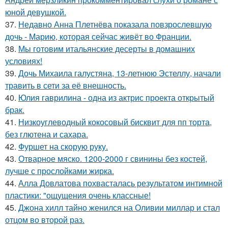
юной девушкой.
37.
Недавно Анна Плетнёва показала повзрослевшую
дочь - Марию, которая сейчас живёт во Франции.
38.
Мы готовим итальянские десерты в домашних
условиях!
39.
Дочь Михаила галустяна, 13-летнюю Эстеллу, начали
травить в сети за её внешность.
40.
Юлия гаврилина - одна из актрис проекта открытый
брак.
41.
Низкоуглеводный кокосовый бисквит для пп торта,
без глютена и сахара.
42.
Фуршет на скорую руку.
43.
Отварное мяско. 1200-2000 г свинины без костей,
лучше с прослойками жирка.
44.
Алла Довлатова похвасталась результатом интимной
пластики: "ощущения очень классные!
45.
Джона хилл тайно женился на Оливии миллар и стал
отцом во второй раз.