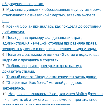
обсуждение в соцсетях.
3.
Мужчины с умными и образованными супругами реже
сталкиваются с внезапной смертью, заявила эксперт
воз.
4.
Ксения Собчак призналась, как похудела до состояния
дюймовочки.
5.
Последовав примеру скандинавских стран,
администрация немецкой столицы приравняла права
женщин к мужским в вопросах внешнего вида у воды.
6.
Пелагея с размахом отметила 40-летие и поделилась
кадрами с праздника в соцсетях.
7.
Любовь зла, а интернет уже открыл папку с
доказательствами.
8.
Темный цвет от Clinique стал известен очень давно.
9.
"Эффектная Бомбочка" могилой для двоих
закончилась.
10.
На днях исполнилось 17 лет, как ушел Майкл Джексон
- и в память об этом его сын выложил оч трогательное
фото с подписью "мне тебя не хватает.