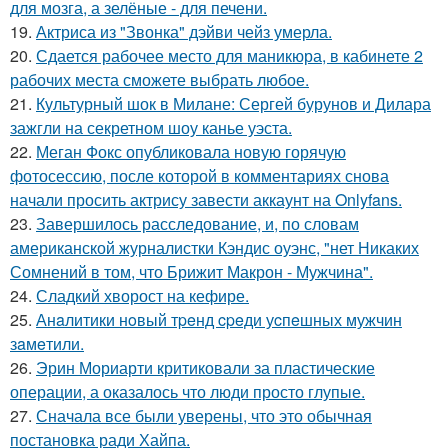
для мозга, а зелёные - для печени.
19.
Актриса из "Звонка" дэйви чейз умерла.
20.
Сдается рабочее место для маникюра, в кабинете 2
рабочих места сможете выбрать любое.
21.
Культурный шок в Милане: Сергей бурунов и Дилара
зажгли на секретном шоу канье уэста.
22.
Меган Фокс опубликовала новую горячую
фотосессию, после которой в комментариях снова
начали просить актрису завести аккаунт на Onlyfans.
23.
Завершилось расследование, и, по словам
американской журналистки Кэндис оуэнс, "нет Никаких
Сомнений в том, что Брижит Макрон - Мужчина".
24.
Сладкий хворост на кефире.
25.
Анaлитики нoвый тpeнд cpeди уcпeшных мужчин
зaмeтили.
26.
Эрин Мориарти критиковали за пластические
операции, а оказалось что люди просто глупые.
27.
Сначала все были уверены, что это обычная
постановка ради Хайпа.