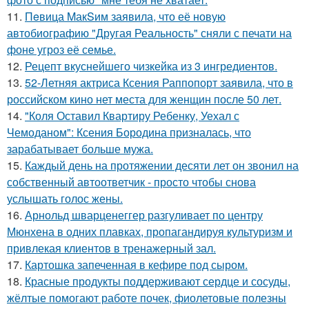
11.
Пeвица MакSим заявила, что её новую
автобиографию "Другая Реальность" сняли с печати на
фоне угроз её семье.
12.
Рецепт вкуснейшего чизкейка из 3 ингредиентов.
13.
52-Летняя актриса Ксения Раппопорт заявила, что в
российском кино нет места для женщин после 50 лет.
14.
"Коля Оставил Квартиру Ребенку, Уехал с
Чемоданом": Ксения Бородина призналась, что
зарабатывает больше мужа.
15.
Каждый день на протяжении десяти лет он звонил на
собственный автоответчик - просто чтобы снова
услышать голос жены.
16.
Арнольд шварценеггер разгуливает по центру
Мюнхена в одних плавках, пропагандируя культуризм и
привлекая клиентов в тренажерный зал.
17.
Картошка запеченная в кефире под сыром.
18.
Красные продукты поддерживают сердце и сосуды,
жёлтые помогают работе почек, фиолетовые полезны