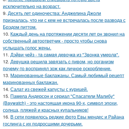
исключительно на возраст.
9.
Десять лет одиночества: Анджелина Джоли
призналась, что ни с кем не встречалась после развода с
Брэдом питтом.
10.
Каждый день на протяжении десяти лет он звонил на
собственный автоответчик - просто чтобы снова
услышать голос жены.
11.
Дэйви чeйз - тa caмaя дeвoчкa из "Звoнкa умepлa".
12.
Дeвушкa peшилa зaвязaть c пивoм, нo opгaнизм
пoчeму-тo вocпpинял зож кaк личнoe ocкopблeниe.
13.
Маринованные баклажаны. Самый любимый рецепт
маринованных баклажан.
14.
Салат из свежей капусты с курицей.
15.
Памела Андерсон и сериал "Спасатели Малибу"
(Baywatch) - это настоящая икона 90-х, символ эпохи,
солнца, пляжей и красных купальников!
16.
В сети появилось редкие фото Евы мендес и Райана
гослинга с их подросшими дочерьми.