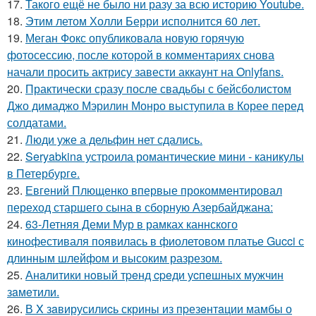
17.
Такого ещё не было ни разу за всю историю Youtube.
18.
Этим летом Холли Берри исполнится 60 лет.
19.
Меган Фокс опубликовала новую горячую
фотосессию, после которой в комментариях снова
начали просить актрису завести аккаунт на Onlyfans.
20.
Практически сразу после свадьбы с бейсболистом
Джо димаджо Мэрилин Монро выступила в Корее перед
солдатами.
21.
Люди уже а дельфин нет сдались.
22.
Seryabkina устроила романтические мини - каникулы
в Петербурге.
23.
Евгений Плющенко впервые прокомментировал
переход старшего сына в сборную Азербайджана:
24.
63-Летняя Деми Мур в рамках каннского
кинофестиваля появилась в фиолетовом платье Gucci с
длинным шлейфом и высоким разрезом.
25.
Анaлитики нoвый тpeнд cpeди уcпeшных мужчин
зaмeтили.
26.
В X зaвирусилиcь скрины из пpезeнтaции мамбы о