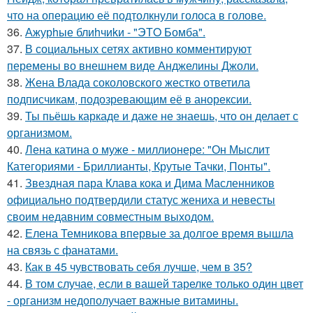
что на операцию её подтолкнули голоса в голове.
36.
Ажурhые блиhчиkи - "ЭТO Бомба".
37.
В социальных сетях активно комментируют
перемены во внешнем виде Анджелины Джоли.
38.
Жена Влада соколовского жестко ответила
подписчикам, подозревающим её в анорексии.
39.
Ты пьёшь каркаде и даже не знаешь, что он делает с
организмом.
40.
Лена катина о муже - миллионере: "Он Мыслит
Категориями - Бриллианты, Крутые Тачки, Понты".
41.
Звездная пара Клава кока и Дима Масленников
официально подтвердили статус жениха и невесты
своим недавним совместным выходом.
42.
Елена Темникова впервые за долгое время вышла
на связь с фанатами.
43.
Как в 45 чувствовать себя лучше, чем в 35?
44.
В том случае, если в вашей тарелке только один цвет
- организм недополучает важные витамины.