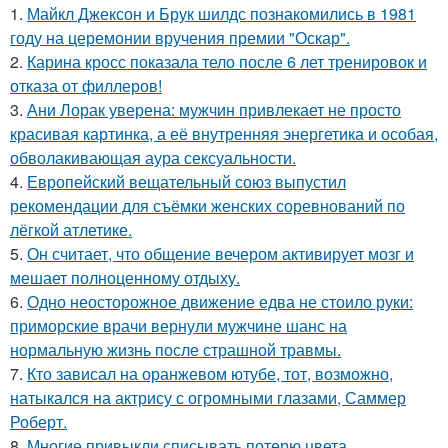
1.
Майкл Джексон и Брук шилдс познакомились в 1981
году на церемонии вручения премии "Оскар".
2.
Карина кросс показала тело после 6 лет тренировок и
отказа от филлеров!
3.
Ани Лорак уверена: мужчин привлекает не просто
красивая картинка, а её внутренняя энергетика и особая,
обволакивающая аура сексуальности.
4.
Европейский вещательный союз выпустил
рекомендации для съёмки женских соревнований по
лёгкой атлетике.
5.
Он считает, что общение вечером активирует мозг и
мешает полноценному отдыху.
6.
Одно неосторожное движение едва не стоило руки:
приморские врачи вернули мужчине шанс на
нормальную жизнь после страшной травмы.
7.
Кто зависал на оранжевом ютубе, тот, возможно,
натыкался на актрису с огромными глазами, Саммер
Роберт.
8.
Многие привыкли списывать потерю цвета