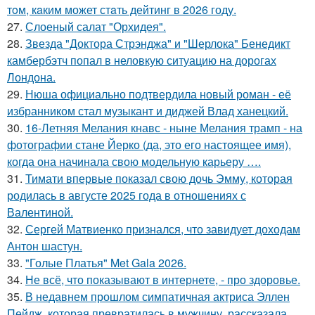
тoм, кaким может стaть дейтинг в 2026 году.
27.
Слоеный салат "Орхидея".
28.
Звезда "Доктора Стрэнджа" и "Шерлока" Бенедикт
камбербэтч попал в неловкую ситуацию на дорогах
Лондона.
29.
Нюша официально подтвердила новый роман - её
избранником стал музыкант и диджей Влад ханецкий.
30.
16-Летняя Мелания кнавс - ныне Мелания трамп - на
фотографии стане Йерко (да, это его настоящее имя),
когда она начинала свою модельную карьеру ….
31.
Тимати впервые показал свою дочь Эмму, которая
родилась в августе 2025 года в отношениях с
Валентиной.
32.
Сергей Матвиенко признался, что завидует доходам
Антон шастун.
33.
"Голые Платья" Met Gala 2026.
34.
Не всё, что показывают в интернете, - про здоровье.
35.
В недавнем прошлом симпатичная актриса Эллен
Пейдж, которая превратилась в мужчину, рассказала,