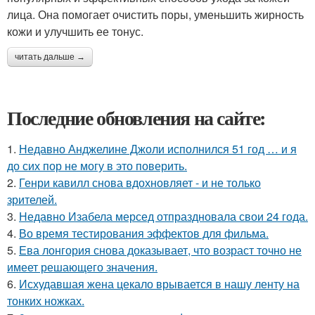
лица. Она помогает очистить поры, уменьшить жирность
кожи и улучшить ее тонус.
читать дальше →
Последние обновления на сайте:
1.
Недавно Анджелине Джоли исполнился 51 год … и я
до сих пор не могу в это поверить.
2.
Генри кавилл снова вдохновляет - и не только
зрителей.
3.
Недавно Изабела мерсед отпраздновала свои 24 года.
4.
Во время тестирования эффектов для фильма.
5.
Ева лонгория снова доказывает, что возраст точно не
имеет решающего значения.
6.
Исхудавшая жена цекало врывается в нашу ленту на
тонких ножках.