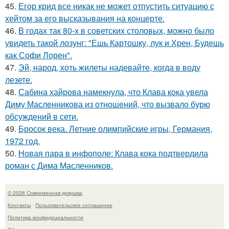
45.
Егор крид все никак не может отпустить ситуацию с
хейтом за его высказывания на концерте.
46.
В годах так 80-х в советских столовых, можно было
увидеть такой лозунг: "Ешь Картошку, лук и Хрен, Будешь
как Софи Лорен".
47.
Эй, народ, хоть жилеты надевайте, когда в воду
лезете.
48.
Сабина хайрова намекнула, что Клава кока увела
Диму Масленникова из отношений, что вызвало бурю
обсуждений в сети.
49.
Бросок века. Летние олимпийские игры, Германия,
1972 год.
50.
Новая пара в инфополе: Клава кока подтвердила
роман с Дима Масленников.
© 2026 Современная девушка
Контакты
Пользовательское соглашение
Политика конфидециальности