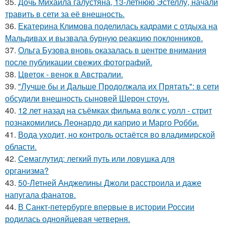
35.
Дочь Михаила галустяна, 13-летнюю Эстеллу, начали
травить в сети за её внешность.
36.
Екатерина Климова поделилась кадрами с отдыха на
Мальдивах и вызвала бурную реакцию поклонников.
37.
Ольга Бузова вновь оказалась в центре внимания
после публикации свежих фотографий.
38.
Цветок - венок в Австралии.
39.
"Лучше бы и Дальше Продолжала их Прятать": в сети
обсудили внешность сыновей Шерон стоун.
40.
12 лет назад на съёмках фильма волк с уолл - стрит
познакомились Леонардо ди каприо и Марго Робби.
41.
Вода уходит, но контроль остаётся во владимирской
области.
42.
Семаглутид: легкий путь или ловушка для
организма?
43.
50-Летней Анджелины Джоли расстроила и даже
напугала фанатов.
44.
В Санкт-петербурге впервые в истории России
родилась однояйцевая четверня.