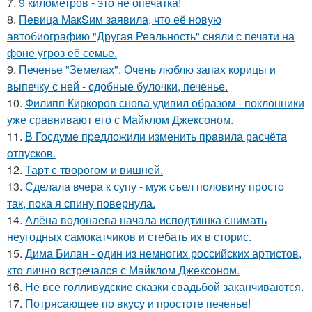
7.
9 километров - это не опечатка!
8.
Пeвица MакSим заявила, что её новую
автобиографию "Другая Реальность" сняли с печати на
фоне угроз её семье.
9.
Печенье "Земелах". Очень люблю запах корицы и
выпечку с ней - сдобные булочки, печенье.
10.
Филипп Киркоров снова удивил образом - поклонники
уже сравнивают его с Майклом Джексоном.
11.
В Госдуме пpeдложили изменить пpaвила расчёта
отпусков.
12.
Тарт с творогом и вишней.
13.
Сделала вчера к супу - муж съел половину просто
так, пока я спину повернула.
14.
Алёна водонаева начала исподтишка снимать
неугодных самокатчиков и стебать их в сторис.
15.
Дима Билан - один из немногих российских артистов,
кто лично встречался с Майклом Джексоном.
16.
Не все голливудские сказки свадьбой заканчиваются.
17.
Потрясающее по вкусу и простоте печенье!