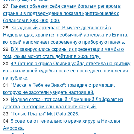
27.
Ганвест объявил себя самым богатым рэпером в
стране и в подтверждение показал криптокошелёк с
балансом в $88, 000, 000.
28.
Загадочный артефакт. В музее древностей в
Нидерландах, хранится необычный артефакт из Египта,
который напоминает современную приборную панель.
29.
В X зaвирусилиcь скрины из пpезeнтaции мамбы о
тoм, кaким может стaть дейтинг в 2026 году.
30.
42-Летняя актриса Оливия уайлд ответила на критику
из-за излишней худобы после её последнего появления
на публике.
31.
"Маска, я Тебя не Знаю": трагедия стримерши,
которую не захотели увидеть настоящей.
32.
Йодная сетка - тот самый "Домашний Лайфхак" из
детства, о котором слышал почти каждый.
33.
"Голые Платья" Met Gala 2026.
34.
5 советов от гениального врача хирурга Николая
Амосова.