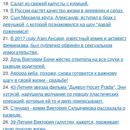
18.
Салат из свежей капусты с курицей.
19.
В России растет качество жизни в деревнях и селах.
20.
Сын Михаила круга, Александр, вступил в брак с
девушкой, с которой познакомился на шоу "давай
поженимся!
21.
В 2017 году Азиз Ансари, известный комик и активист
феминизма, был публично обвинён в сексуальном
домогательстве.
22.
Дочь Виктории Бони жёстко ответила на все слухи о
разводе родителей.
23.
Аврора киба, похоже, снова готовится к важному
шагу в своей жизни - свадьбе!
24.
43-Летняя звезда фильма "Дьявол Носит Prada", Энн
хэтэуэй, нарушила молчание по поводу пластических
операций, которые ей то и дело приписывают.
25.
Стендап - комик Виктория Складчикова рассказала о
разводе.
26.
39-Летняя Виктория галустян, кажется, проживает
свою лучшую жизнь.