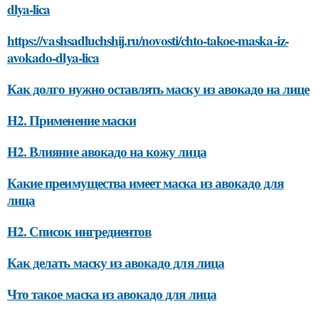
dlya-lica
https://vashsadluchshij.ru/novosti/chto-takoe-maska-iz-
avokado-dlya-lica
Как долго нужно оставлять маску из авокадо на лице
H2. Применение маски
H2. Влияние авокадо на кожу лица
Какие преимущества имеет маска из авокадо для
лица
H2. Список ингредиентов
Как делать маску из авокадо для лица
Что такое маска из авокадо для лица