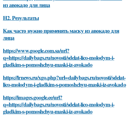
из авокадо для лица
H2. Результаты
Как часто нужно применять маску из авокадо для
лица
https://www.google.com.sa/url?
q=https://dailybags.ru/novosti/sdelat-lico-molodym-i-
gladkim-s-pomoshchyu-maski-iz-avokado
https://lrnews.ru/xgo.php?url=dailybags.ru/novosti/sdelat-
lico-molodym-i-gladkim-s-pomoshchyu-maski-iz-avokado
https://images.google.ee/url?
q=https://dailybags.ru/novosti/sdelat-lico-molodym-i-
gladkim-s-pomoshchyu-maski-iz-avokado