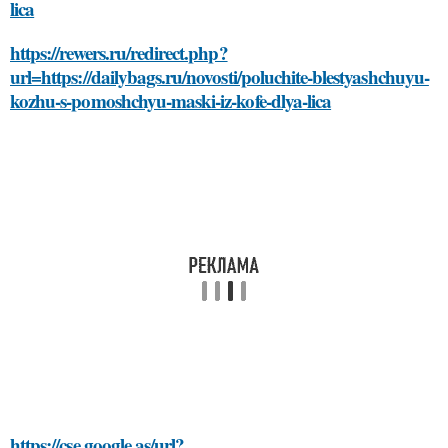
lica
https://rewers.ru/redirect.php?
url=https://dailybags.ru/novosti/poluchite-blestyashchuyu-
kozhu-s-pomoshchyu-maski-iz-kofe-dlya-lica
https://cse.google.as/url?