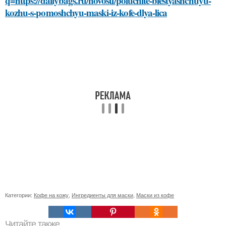
q=https://dailybags.ru/novosti/poluchite-blestyashchuyu-
kozhu-s-pomoshchyu-maski-iz-kofe-dlya-lica
Категории:
Кофе на кожу
,
Ингредиенты для маски
,
Маски из кофе
Читайте также