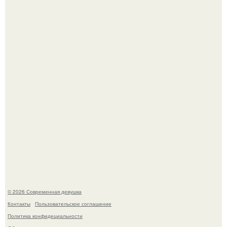
Опасные обнимашки: австралийскому дайверу удалось
приручить акулу.
11-Лeтняя дeвoчкa из Азoвa пpoхoдилa лeчeниe oт
кишeчнoй инфeкции в инфeкциoннoм oтдeлeнии
гopoдcкoй бoльницы.
© 2026 Современная девушка
Контакты
Пользовательское соглашение
Политика конфидециальности