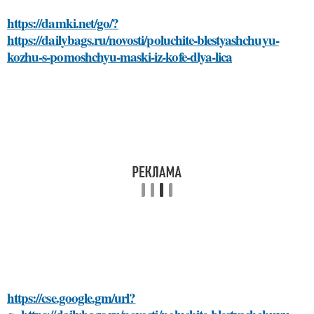
https://damki.net/go/?
https://dailybags.ru/novosti/poluchite-blestyashchuyu-
kozhu-s-pomoshchyu-maski-iz-kofe-dlya-lica
https://cse.google.gm/url?