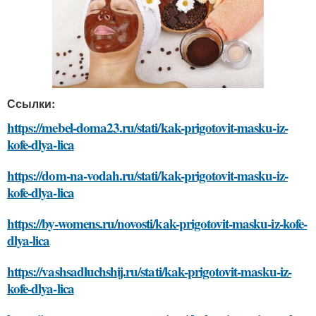
Ссылки:
https://mebel-doma23.ru/stati/kak-prigotovit-masku-iz-
kofe-dlya-lica
https://dom-na-vodah.ru/stati/kak-prigotovit-masku-iz-
kofe-dlya-lica
https://by-womens.ru/novosti/kak-prigotovit-masku-iz-kofe-
dlya-lica
https://vashsadluchshij.ru/stati/kak-prigotovit-masku-iz-
kofe-dlya-lica