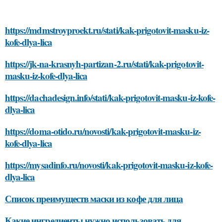
https://mdmstroyproekt.ru/stati/kak-prigotovit-masku-iz-
kofe-dlya-lica
https://jk-na-krasnyh-partizan-2.ru/stati/kak-prigotovit-
masku-iz-kofe-dlya-lica
https://dachadesign.info/stati/kak-prigotovit-masku-iz-kofe-
dlya-lica
https://doma-otido.ru/novosti/kak-prigotovit-masku-iz-
kofe-dlya-lica
https://mysadinfo.ru/novosti/kak-prigotovit-masku-iz-kofe-
dlya-lica
Список преимуществ маски из кофе для лица
Какие ингредиенты нужно использовать для