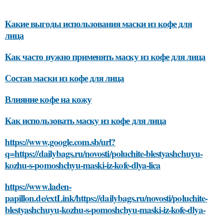
Какие выгоды использования маски из кофе для
лица
Как часто нужно применять маску из кофе для лица
Состав маски из кофе для лица
Влияние кофе на кожу
Как использовать маску из кофе для лица
https://www.google.com.sb/url?
q=https://dailybags.ru/novosti/poluchite-blestyashchuyu-
kozhu-s-pomoshchyu-maski-iz-kofe-dlya-lica
https://www.laden-
papillon.de/extLink/https://dailybags.ru/novosti/poluchite-
blestyashchuyu-kozhu-s-pomoshchyu-maski-iz-kofe-dlya-