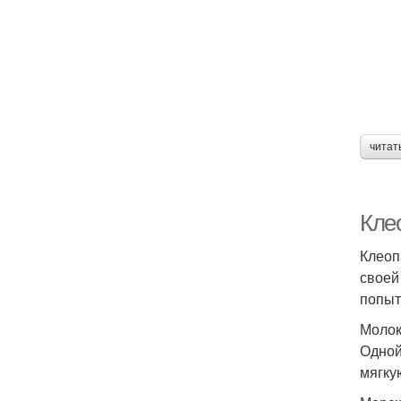
читат
Кле
Клеоп
своей
попыт
Молок
Одной
мягку