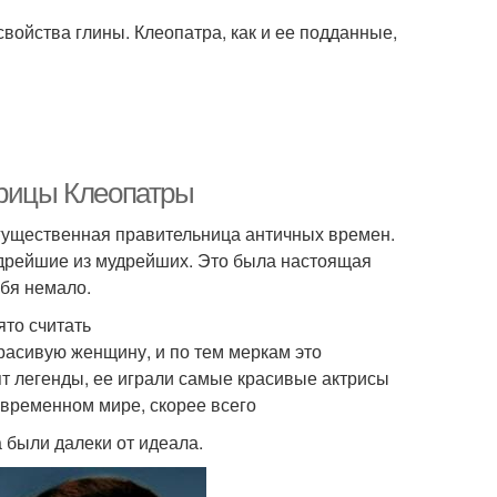
войства глины. Клеопатра, как и ее подданные,
арицы Клеопатры
огущественная правительница античных времен.
удрейшие из мудрейших. Это была настоящая
ебя немало.
ято считать
расивую женщину, и по тем меркам это
ят легенды, ее играли самые красивые актрисы
овременном мире, скорее всего
а были далеки от идеала.