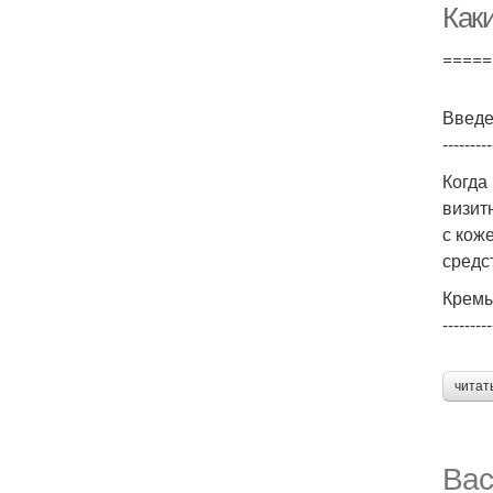
Как
=====
Введ
---------
Когда
визит
с кож
средс
Кремы
---------
читат
Вас