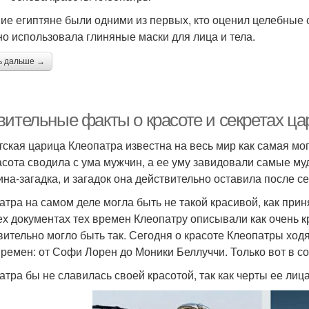
ие египтяне были одними из первых, кто оценил целебные с
но использовала глиняные маски для лица и тела.
ь дальше →
вительные факты о красоте и секретах ц
тская царица Клеопатра известна на весь мир как самая м
асота сводила с ума мужчин, а ее уму завидовали самые м
на-загадка, и загадок она действительно оставила после с
атра на самом деле могла быть не такой красивой, как прин
ех документах тех времен Клеопатру описывали как очень к
вительно могло быть так. Сегодня о красоте Клеопатры ход
времен: от Софи Лорен до Моники Беллуччи. Только вот в с
атра бы не славилась своей красотой, так как черты ее лиц