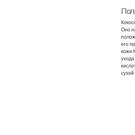
Поль
Кокос
Оно н
полож
его п
кожи 
ухода
кисло
сухой