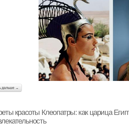
ь дальше →
реты красоты Клеопатры: как царица Егип
влекательность