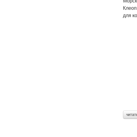
Морск
Клеоп
для к
читат