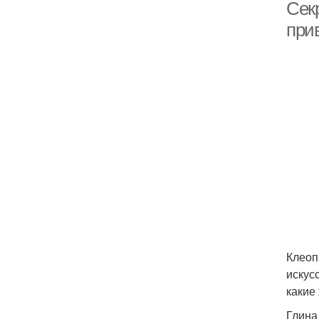
Сек
при
Клеоп
искус
какие
Глина