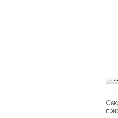
читат
Сек
при