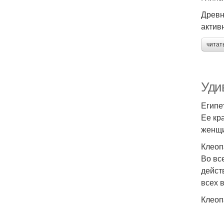
Древн
актив
читат
Уди
Египе
Ее кр
женщи
Клеоп
Во вс
дейст
всех 
Клеоп