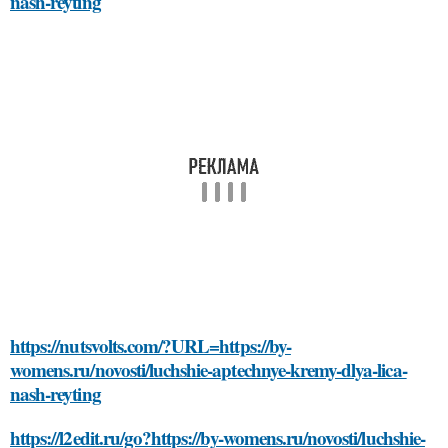
nash-reyting
https://nutsvolts.com/?URL=https://by-
womens.ru/novosti/luchshie-aptechnye-kremy-dlya-lica-
nash-reyting
https://l2edit.ru/go?https://by-womens.ru/novosti/luchshie-