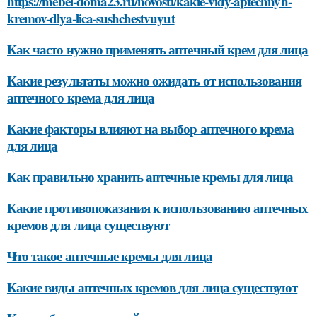
https://mebel-doma23.ru/novosti/kakie-vidy-aptechnyh-
kremov-dlya-lica-sushchestvuyut
Как часто нужно применять аптечный крем для лица
Какие результаты можно ожидать от использования
аптечного крема для лица
Какие факторы влияют на выбор аптечного крема
для лица
Как правильно хранить аптечные кремы для лица
Какие противопоказания к использованию аптечных
кремов для лица существуют
Что такое аптечные кремы для лица
Какие виды аптечных кремов для лица существуют