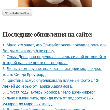
читать дальше →
Последние обновления на сайте:
1.
Мало кто знает, что Элизабет олсен получила роль алы
Ванды максимофф не сразу.
2.
Ольга Дроздова поделилась очень личной историей, о
которой раньше почти не говорила.
3.
Лишь в том случае, если есть в истории моды идеал,
то это Синди Кроуфорд.
4.
Кристина асмус опубликовала пляжные фото с 12-
летней дочерью от Гарика Харламова.
5.
Спустя годы актеры хоррора "Тело Дженнифер"
сильно изменились, пройдя путь от подростковых
кумиров до мировых звезд.
6.
Европейский вещательный союз выпустил