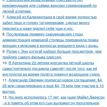
рекомендации для съёмки женских соревнований по
лёгкой атлетике.
7.
Алексей из Калининграда в своё время полностью
забил лицо и голову татуировками, сделал много
пирсинга и даже удалил себе уши и нос.
8.
Последовав примеру скандинавских стран,
администрация немецкой столицы приравняла права
женщин к мужским в вопросах внешнего вида у воды.
9.
Ролик с Энн хэтэуэй набрал больше просмотров, чем
трейлер самого фильма одиссея.
10.
В Аргентине 22-летняя курсантка лётной школы
самостоятельно посадила самолёт после того, как её
инструктор во время полёта покинул воздушное судно.
11.
Александр Овечкин подписал новое соглашение: $4,
25 млн гарантировано и ещё $4, 75 млн при участии в 10
матчах.
12.
На днях исполнилось 17 лет, как ушел Майкл Джексон
- и в память об этом его сын выложил оч трогательное