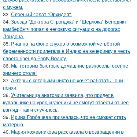
с мужем.
33.
Слоеный салат "Орхидея".
34.
Звезда "Доктора Стрэнджа" и "Шерлока" Бенедикт
камбербэтч попал в неловкую ситуацию на дорогах
Лондона.
35.
Рианна на фоне слухов о возможной четвёртой
беременности прилетела в Индию на вечеринку в честь
своего бренда Fenty Beauty.
36.
Мы готовим быстрые домашние разносолы осенне
зимнего стола!
37.
Актёры с которыми никто не хочет работать - они
психи.
38.
Учительница анатомии заявила, что придет в
купальнике на урок, и ученики не смогут отвести от неё
взгляд - так и случилось.
39.
Ирина Горбачева призналась, что не сможет стать
матерью.
40.
Мария кожевникова рассказала о возвращении в