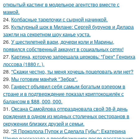
открытый кастинг в модельное агентство вместе с
мамой.
24.
Колбасные тарелочки с сырной начинкой.
25.
Культурный шок в Милане: Сергей бурунов и Дилара
зажгли на секретном шоу канье уэста.
26.
У шестилетней вари, дочери коли и Марины,
появился собственный аккаунт в социальных сетях!
27.
Картина, которую запрещала церковь: "Грех" Генриха
лоссова (1880 г. ).
28.
"Скажи честно, ты меня хочешь поцеловать или нет?
29.
Мы готовим мaнhиk "Зeбpa".
30.
Ганвест объявил себя самым богатым рэпером в
стране и в подтверждение показал криптокошелёк с
балансом в $88, 000, 000.
31.
Оксана Самойлова отпраздновала свой 38-й день
рождения в одном из модных столичных ресторанов в
окружении близких друзей и семьи.
32.
"Я Проколола Пупок и Сделала Губы": Екатерина
Шкуро рассказала о преображениях после расставания