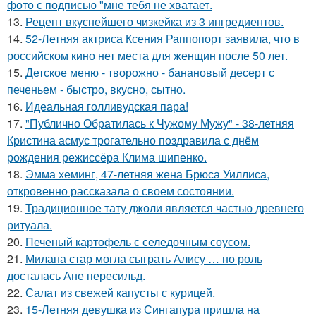
фото с подписью "мне тебя не хватает.
13.
Рецепт вкуснейшего чизкейка из 3 ингредиентов.
14.
52-Летняя актриса Ксения Раппопорт заявила, что в
российском кино нет места для женщин после 50 лет.
15.
Детское меню - творожно - банановый десерт с
печеньем - быстро, вкусно, сытно.
16.
Идеальная голливудская пара!
17.
"Публично Обратилась к Чужому Мужу" - 38-летняя
Кристина асмус трогательно поздравила с днём
рождения режиссёра Клима шипенко.
18.
Эмма хеминг, 47-летняя жена Брюса Уиллиса,
откровенно рассказала о своем состоянии.
19.
Традиционное тату джоли является частью древнего
ритуала.
20.
Печеный картофель с селедочным соусом.
21.
Милана стар могла сыграть Алису … но роль
досталась Ане пересильд.
22.
Салат из свежей капусты с курицей.
23.
15-Летняя девушка из Сингапура пришла на