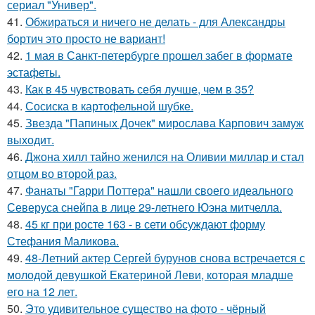
сериал "Универ".
41.
Обжираться и ничего не делать - для Александры
бортич это просто не вариант!
42.
1 мая в Санкт-петербурге прошел забег в формате
эстафеты.
43.
Как в 45 чувствовать себя лучше, чем в 35?
44.
Сосиска в картофельной шубке.
45.
Звезда "Папиных Дочек" мирослава Карпович замуж
выходит.
46.
Джона хилл тайно женился на Оливии миллар и стал
отцом во второй раз.
47.
Фанаты "Гарри Поттера" нашли своего идеального
Северуса снейпа в лице 29-летнего Юэна митчелла.
48.
45 кг при росте 163 - в сети обсуждают форму
Стефания Маликова.
49.
48-Летний актер Сергей бурунов снова встречается с
молодой девушкой Екатериной Леви, которая младше
его на 12 лет.
50.
Это удивительное существо на фото - чёрный