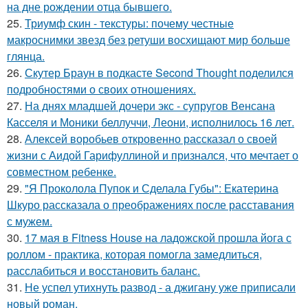
на дне рождении отца бывшего.
25.
Триумф скин - текстуры: почему честные
макроснимки звезд без ретуши восхищают мир больше
глянца.
26.
Скутер Браун в подкасте Second Thought поделился
подробностями о своих отношениях.
27.
На днях младшей дочери экс - супругов Венсана
Касселя и Моники беллуччи, Леони, исполнилось 16 лет.
28.
Алексей воробьев откровенно рассказал о своей
жизни с Аидой Гарифуллиной и признался, что мечтает о
совместном ребенке.
29.
"Я Проколола Пупок и Сделала Губы": Екатерина
Шкуро рассказала о преображениях после расставания
с мужем.
30.
17 мая в Fitness House на ладожской прошла йога с
роллом - практика, которая помогла замедлиться,
расслабиться и восстановить баланс.
31.
Не успел утихнуть развод - а джигану уже приписали
новый роман.