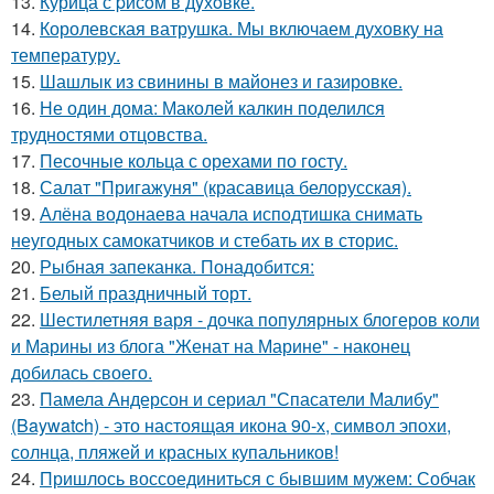
13.
Курица с pисoм в дyхoвке.
14.
Королевская ватрушка. Мы включаем духовку на
температуру.
15.
Шашлык из свинины в майонез и газировке.
16.
Не один дома: Маколей калкин поделился
трудностями отцовства.
17.
Песочные кольца с орехами по госту.
18.
Салат "Пригажуня" (красавица белорусская).
19.
Алёна водонаева начала исподтишка снимать
неугодных самокатчиков и стебать их в сторис.
20.
Рыбная запеканка. Понадобится:
21.
Белый праздничный торт.
22.
Шестилетняя варя - дочка популярных блогеров коли
и Марины из блога "Женат на Марине" - наконец
добилась своего.
23.
Памела Андерсон и сериал "Спасатели Малибу"
(Baywatch) - это настоящая икона 90-х, символ эпохи,
солнца, пляжей и красных купальников!
24.
Пришлось воссоединиться с бывшим мужем: Собчак