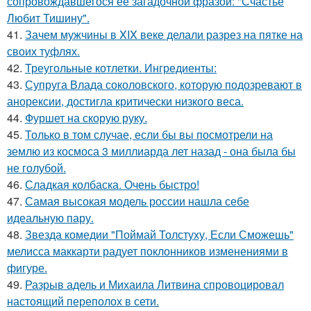
сопровождавшегося её загадочной фразой: "Счастье
Любит Тишину".
41.
Зачем мужчины в XIX веке делали разрез на пятке на
своих туфлях.
42.
Треугольные котлетки. Ингредиенты:
43.
Супруга Влада соколовского, которую подозревают в
анорексии, достигла критически низкого веса.
44.
Фуршет на скорую руку.
45.
Только в том случае, если бы вы посмотрели на
землю из космоса 3 миллиарда лет назад - она была бы
не голубой.
46.
Сладкая колбаска. Очень быстро!
47.
Самая высокая модель россии нашла себе
идеальную пару.
48.
Звезда комедии "Поймай Толстуху, Если Сможешь"
мелисса маккарти радует поклонников изменениями в
фигуре.
49.
Разрыв адель и Михаила Литвина спровоцировал
настоящий переполох в сети.