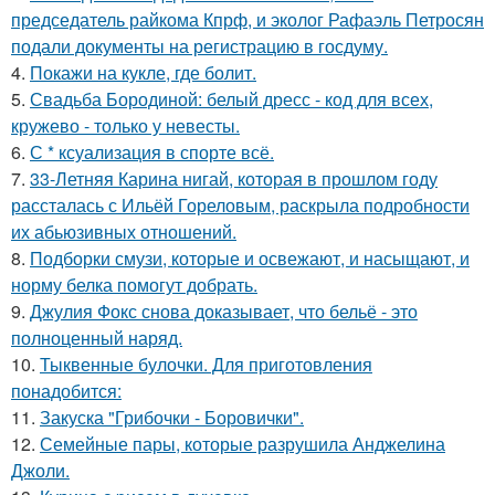
председатель райкома Кпрф, и эколог Рафаэль Петросян
подали документы на регистрацию в госдуму.
4.
Покажи на кукле, где болит.
5.
Свадьба Бородиной: белый дресс - код для всех,
кружево - только у невесты.
6.
С * ксуализация в спорте всё.
7.
33-Летняя Карина нигай, которая в прошлом году
рассталась с Ильёй Гореловым, раскрыла подробности
их абьюзивных отношений.
8.
Подборки смузи, которые и освежают, и насыщают, и
норму белка помогут добрать.
9.
Джулия Фокс снова доказывает, что бельё - это
полноценный наряд.
10.
Тыквенные булочки. Для приготовления
понадобится:
11.
Закуска "Грибочки - Боровички".
12.
Семейные пары, которые разрушила Анджелина
Джоли.