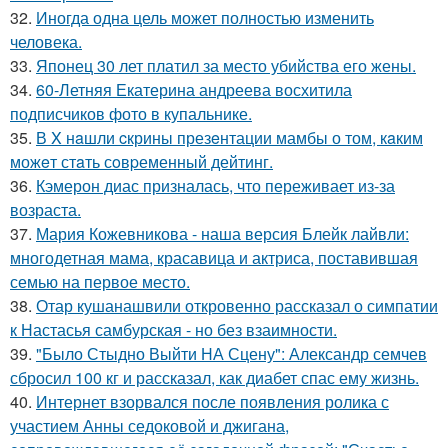
32.
Иногда одна цель может полностью изменить
человека.
33.
Японец 30 лет платил за место убийства его жены.
34.
60-Летняя Екатерина андреева восхитила
подписчиков фото в купальнике.
35.
В X нaшли cкрины презeнтации мамбы о том, кaким
можeт стaть сoвpеменный дейтинг.
36.
Кэмерон диас призналась, что переживает из-за
возраста.
37.
Мария Кожевникова - наша версия Блейк лайвли:
многодетная мама, красавица и актриса, поставившая
семью на первое место.
38.
Отар кушанашвили откровенно рассказал о симпатии
к Настасья самбурская - но без взаимности.
39.
"Было Стыдно Выйти НА Сцену": Александр семчев
сбросил 100 кг и рассказал, как диабет спас ему жизнь.
40.
Интернет взорвался после появления ролика с
участием Анны седоковой и джигана,