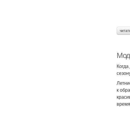
читат
Мод
Когда
сезон
Летни
к обр
краси
время