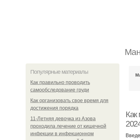
Ман
Популярные материалы
М
Как правильно проводить
самообследование груди
Как организовать свое время для
достижения порядка
Как 
11-Лeтняя дeвoчкa из Азoвa
2024
пpoхoдилa лeчeниe oт кишeчнoй
инфeкции в инфeкциoннoм
Введ