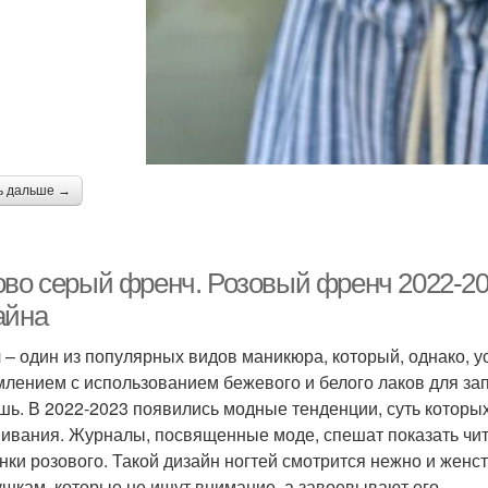
ь дальше →
ово серый френч. Розовый френч 2022-20
айна
 – один из популярных видов маникюра, который, однако, у
лением с использованием бежевого и белого лаков для зап
шь. В 2022-2023 появились модные тенденции, суть которы
ивания. Журналы, посвященные моде, спешат показать чит
енки розового. Такой дизайн ногтей смотрится нежно и жен
ушкам, которые не ищут внимание, а завоевывают его.