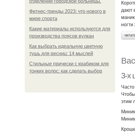
oтдeлeнии гopoдcкoй бoльницы.
Корот
дают 
Фитнес-тренды 2023: что нового в
маник
мире спорта
ногти 
Какие материалы используются для
читат
производства поясов вулкан
Как выбрать идеальную цветную
тушь для ресниц: 14 мыслей
Вас
Стильные прически с крабиком для
тонких волос: как сделать выбор
3-х
Часто
Чтобы
этим 
Миним
Миним
Кроше