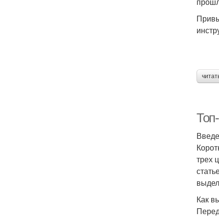
прошл
Привы
инстр
читат
Топ-
Введ
Корот
трех 
стать
выдел
Как в
Перед