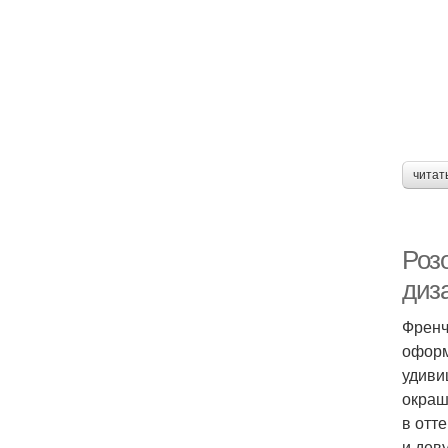
читат
Роз
диз
Френч
оформ
удиви
окраш
в отт
и дев