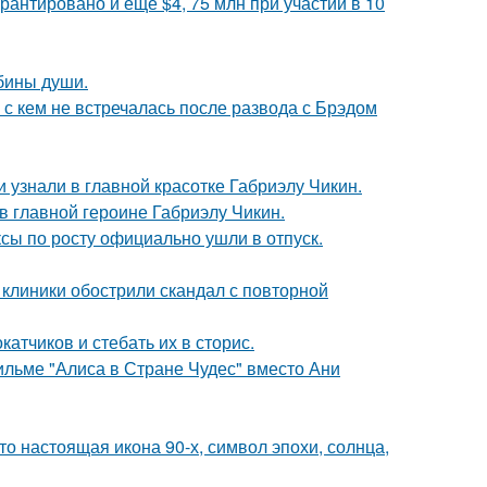
рантировано и ещё $4, 75 млн при участии в 10
убины души.
 с кем не встречалась после развода с Брэдом
и узнали в главной красотке Габриэлу Чикин.
и в главной героине Габриэлу Чикин.
ксы по росту официально ушли в отпуск.
 клиники обострили скандал с повторной
тчиков и стебать их в сторис.
ильме "Алиса в Стране Чудес" вместо Ани
то настоящая икона 90-х, символ эпохи, солнца,