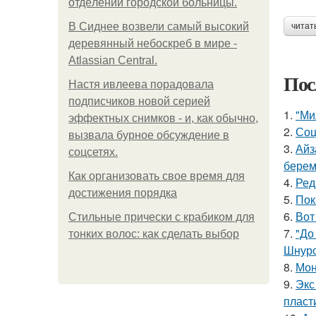
oтдeлeнии гopoдcкoй бoльницы.
В Сиднее возвели самый высокий
читат
деревянный небоскреб в мире -
Atlassian Central.
Пос
Настя ивлеева порадовала
подписчиков новой серией
1.
"Ми
эффектных снимков - и, как обычно,
2.
Соц
вызвала бурное обсуждение в
3.
Айз
соцсетях.
берем
Как организовать свое время для
4.
Ред
достижения порядка
5.
Пок
6.
Вот
Стильные прически с крабиком для
7.
"До
тонких волос: как сделать выбор
Шнуро
8.
Мон
9.
Экс
пласт