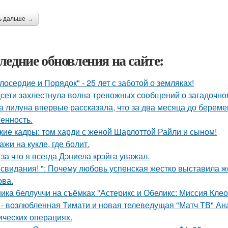
ь дальше →
ледние обновления на сайте:
лосердие и Порядок" - 25 лет с заботой о земляках!
сети захлестнула волна тревожных сообщений о загадочн
а лилуна впервые рассказала, что за два месяца до берем
енность.
кие кадры: том харди с женой Шарлоттой Райли и сыном!
ажи на кукле, где болит.
 за что я всегда Дэниела крэйга уважал.
 свидания! ": Почему любовь успенская жестко выставила ж
ва.
ика беллуччи на съёмках "Астерикс и Обеликс: Миссия Клеоп
 - возлюбленная Тимати и новая телеведущая "Матч ТВ" Ан
ических операциях.