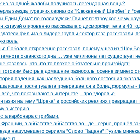
к из-за одной жалобы получилась легендарная вещь?
ерла звезда турецких сериалов "Клюквенный Щербет" и "сем
ы Едим Дома" по-голливудски: Гвинет пэлтроу кое-чему на
н хэтэуэй откровенно рассказала о дисморфии тела в 43 го
здатели фильма о лидере группы сектор газа рассказали, 
ую роль.
ья Соболев откровенно рассказал, почему ушел из "Шоу Во
 темноте океанского дна … уже миллионы лет существует н
не казалось, что что-то плохое обязательно произойдет!
 готовим быстрые домашние разносолы осенне зимнего ст
тория падения: как наследница большого состояния оказала
ша кошка после туалета превращается в болид формулы - 
 всё, что показывают в интернете, - про здоровье.
нтазия на тему "Шрека" в российских реалиях превращает г
мую историю.
ста карбонара с грибами.
 Франции, в аббатстве аббатство во - де - серне, прошёл з
езда нашумевшего сериала "Слово Пацана" Рузиль минек
римент.