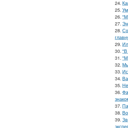
24.
Ка
25.
Ум
26.
"М
27.
Эн
28.
Со
главн
29.
Ил
30.
"В
31.
"М
32.
Мы
33.
Ис
34.
Ва
35.
Не
36.
Фа
знако
37.
Па
38.
Во
39.
Зв
экспе