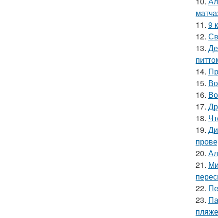
10.
Ал
матча
11.
9 
12.
Св
13.
Де
питто
14.
Пр
15.
Во
16.
Во
17.
Др
18.
Чт
19.
Ди
прове
20.
Ал
21.
Ми
перес
22.
Пе
23.
Па
пляже