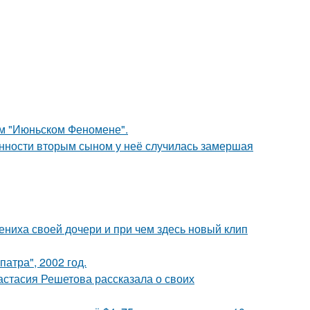
ом "Июньском Феномене".
енности вторым сыном у неё случилась замершая
ениха своей дочери и при чем здесь новый клип
атра", 2002 год.
астасия Решетова рассказала о своих