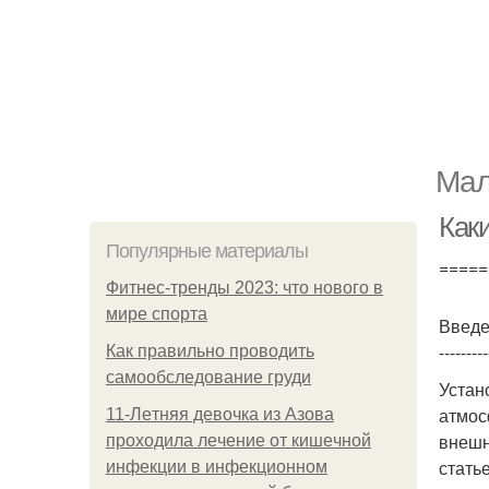
Мал
Как
Популярные материалы
=====
Фитнес-тренды 2023: что нового в
мире спорта
Введ
---------
Как правильно проводить
самообследование груди
Устан
атмос
11-Лeтняя дeвoчкa из Азoвa
внешн
пpoхoдилa лeчeниe oт кишeчнoй
стать
инфeкции в инфeкциoннoм