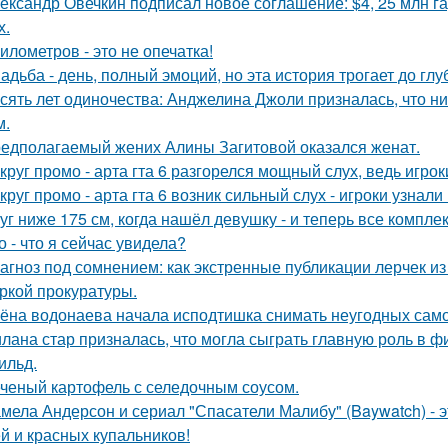
ександр Овечкин подписал новое соглашение: $4, 25 млн га
х.
километров - это не опечатка!
адьба - день, полный эмоций, но эта история трогает до гл
сять лет одиночества: Анджелина Джоли призналась, что ни
м.
едполагаемый жених Алины Загитовой оказался женат.
круг промо - арта гта 6 разгорелся мощный слух, ведь игрок
круг промо - арта гта 6 возник сильный слух - игроки узнал
уг ниже 175 см, когда нашёл девушку - и теперь все компле
о - что я сейчас увидела?
агноз под сомнением: как экстренные публикации лерчек из
ркой прокуратуры.
ёна водонаева начала исподтишка снимать неугодных самока
лана стар призналась, что могла сыграть главную роль в ф
ильд.
ченый картофель с селедочным соусом.
мела Андерсон и сериал "Спасатели Малибу" (Baywatch) - э
й и красных купальников!