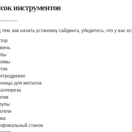
сок инструментов
------------
 тем, как начать установку сайдинга, убедитесь, что у вас 
тор
вень
обы
жимы
тик
ктродревко
ницы для металла
аллореза
атив
рупы
атели
лка
ифовальный станок