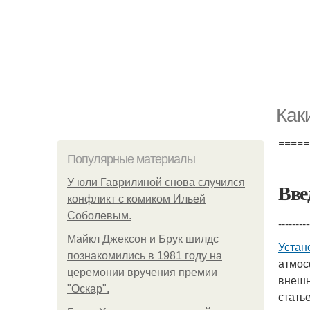
Как
=====
Популярные материалы
У юли Гаврилиной снова случился
Вве
конфликт с комиком Ильей
Соболевым.
---------
Майкл Джексон и Брук шилдс
Устан
познакомились в 1981 году на
атмос
церемонии вручения премии
внешн
"Оскар".
стать