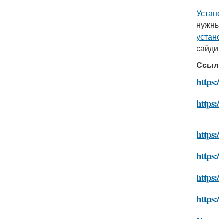
Устан
нужны
устан
сайди
Ссыл
https:
https:
https:
https:
https
https: