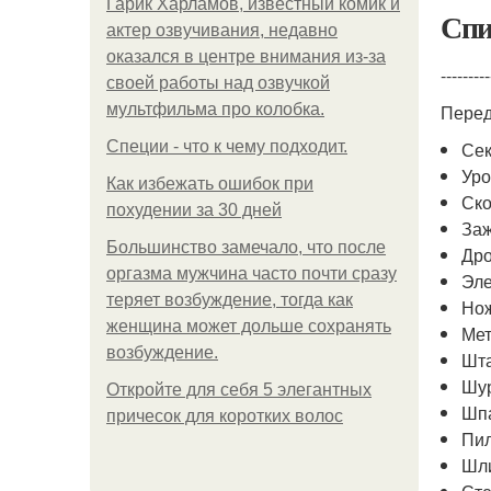
Гарик Харламов, известный комик и
Спи
актер озвучивания, недавно
оказался в центре внимания из-за
---------
своей работы над озвучкой
мультфильма про колобка.
Перед
Специи - что к чему подходит.
Сек
Уро
Как избежать ошибок при
Ск
похудении за 30 дней
За
Большинство замечало, что после
Дро
оргазма мужчина часто почти сразу
Эле
теряет возбуждение, тогда как
Нож
женщина может дольше сохранять
Мет
возбуждение.
Шт
Шу
Откройте для себя 5 элегантных
Шп
причесок для коротких волос
Пи
Шл