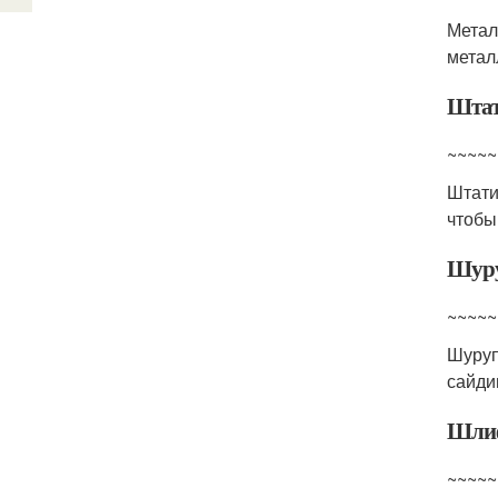
Метал
метал
Шта
~~~~~
Штати
чтобы
Шур
~~~~~
Шуру
сайди
Шлиф
~~~~~