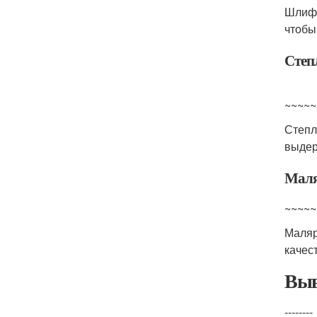
Шлифо
чтобы
Степ
~~~~~
Степл
выдер
Маля
~~~~~
Маля
качес
Выв
--------