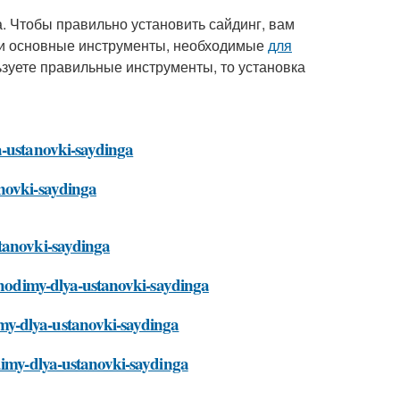
а. Чтобы правильно установить сайдинг, вам
ли основные инструменты, необходимые
для
ьзуете правильные инструменты, то установка
a-ustanovki-saydinga
anovki-saydinga
stanovki-saydinga
obhodimy-dlya-ustanovki-saydinga
my-dlya-ustanovki-saydinga
odimy-dlya-ustanovki-saydinga