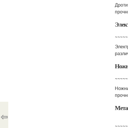
Дроти
прочн
Элек
~~~~~
Элект
разли
Ножн
~~~~~
Ножни
прочн
Мета
⇦
~~~~~