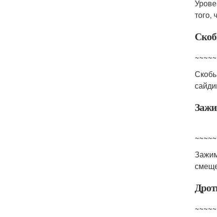
Урове
того,
Ско
~~~~~
Скоб
сайди
Заж
~~~~~
Зажи
смеще
Дрот
~~~~~