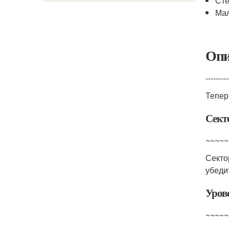
Ст
Ма
Опи
---------
Тепер
Сект
~~~~~
Секто
убеди
Уров
~~~~~