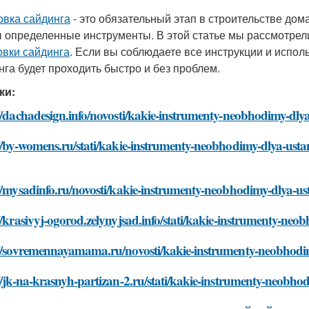
овка сайдинга
- это обязательный этап в строительстве дом
 определенные инструменты. В этой статье мы рассмотре
овки сайдинга
. Если вы соблюдаете все инструкции и испол
нга будет проходить быстро и без проблем.
ки:
//dachadesign.info/novosti/kakie-instrumenty-neobhodimy-dly
//by-womens.ru/stati/kakie-instrumenty-neobhodimy-dlya-ust
//mysadinfo.ru/novosti/kakie-instrumenty-neobhodimy-dlya-u
//krasivyj-ogorod.zelynyjsad.info/stati/kakie-instrumenty-ne
://sovremennayamama.ru/novosti/kakie-instrumenty-neobhodi
//jk-na-krasnyh-partizan-2.ru/stati/kakie-instrumenty-neobh