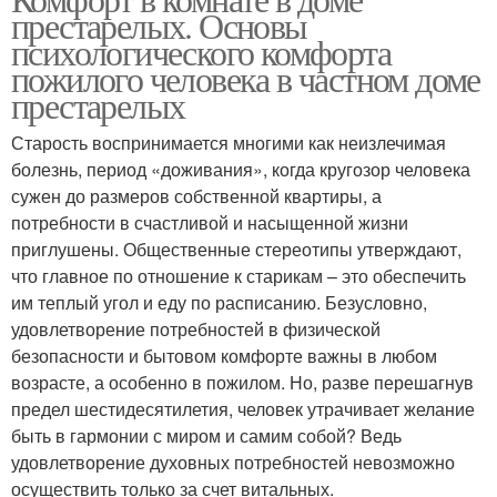
Пожилые люди
престарелых. Основы
людей
психологического комфорта
пожилого человека в частном доме
престарелых
Темы для пожилых
Люди на базе
людей
Старость воспринимается многими как неизлечимая
болезнь, период «доживания», когда кругозор человека
сужен до размеров собственной квартиры, а
потребности в счастливой и насыщенной жизни
Уход за пожилыми
Старики на дому
приглушены. Общественные стереотипы утверждают,
людьми
что главное по отношение к старикам – это обеспечить
им теплый угол и еду по расписанию. Безусловно,
удовлетворение потребностей в физической
Сиделка для пожилого
безопасности и бытовом комфорте важны в любом
человека
возрасте, а особенно в пожилом. Но, разве перешагнув
предел шестидесятилетия, человек утрачивает желание
быть в гармонии с миром и самим собой? Ведь
удовлетворение духовных потребностей невозможно
осуществить только за счет витальных.