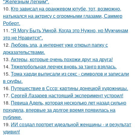
"Железным Легким".
10.
Кто зависал на оранжевом ютубе, тот, возможно,
натыкался на актрису с огромными глазами, Саммер
Роберт.
11.
"Я Могу Быть Умной, Когда это Нужно, но Мужчинам
это не Нравится".
12.
Любовь зла, а интернет уже открыл папку с
доказательствами.
13.
Актеры, которые очень похожи друг на друга!
14.
Тяжелобольная лерчек вновь за танго взялась.
15.
Тома харди выписали из секс - символов и записали
в скуфы.
16.
Путешествие в Ссср: картины донецкой художницы.
17.
Сергей Лазарев настоящий эксперимент устроил!
18.
Певица Адель, которая несколько лет назад сильно
похудела, впервые за долгое время появилась на
публике.
19.
ИИ создал портрет идеальной женщины - и результат
удивил!