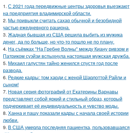
1.
С 2021 года передвижные центры здоровья выезжают
на предприятия владимирской области.
2.
Мы привыкли считать сахар обычной и безобидной
частью ежедневного рациона.
3.
Жадная бывшая из США решила выбить из мужика
денег, да по больше, но что-то пошло не по плану.
4.
На съёмках "На Гребне Волны" между Киану ривзом и
Патриком суэйзи вспыхнула настоящая мужская дружба.
5.
Михаил галустян тайно женился спустя год после
развода.
6.
Редкие кадры: том харди с женой Шарлоттой Райли и
сыном!
7.
Новая серия фотографий от Екатерины Варнавы
представляет собой яркий и стильный образ, который
подчеркивает её индивидуальность и чувство моды.
8.
Ханна и пашу показали кадры с начала своей истории
любви.
9.
В США умерла последняя пациентка, пользовавшаяся