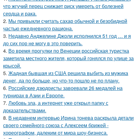
что жгучий перец снижает риск умереть от болезней
сердца и рака.
2.
Мы привыкли считать сахар обычной и безобидной
частью ежедневного рациона.
3.
Недавно Анджелине Джоли исполнился 51 год … и я
до сих пор не могу в это поверить.
4.
Во время прогулки по Венеции российская туристка
заметила местного жителя, который гонялся по улице за
крысой.
5.
Жадная бывшая из США решила выбить из мужика
денег, да по больше, но что-то пошло не по плану.
6.
Российские дзюдоисты завоевали 26 медалей на
турнирах в Азии и Европе.
7.
Любовь зла, а интернет уже открыл папку с
доказательствами.
8.
В недавнем интервью Ирина тонева раскрыла детали
своего семейного союза с Алексеем брижей -
хореографом, далеким от мира шоу-бизнеса.