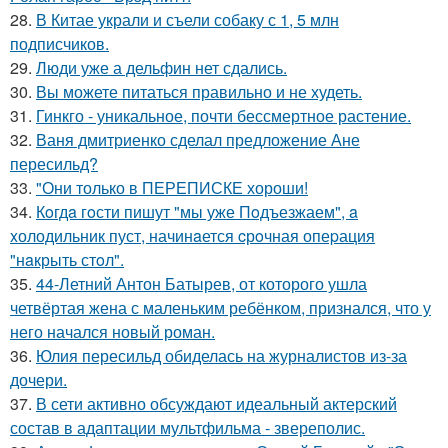
28.
В Китае украли и съели собаку с 1, 5 млн
подписчиков.
29.
Люди уже а дельфин нет сдались.
30.
Вы можете питаться правильно и не худеть.
31.
Гинкго - уникальное, почти бессмертное растение.
32.
Ваня дмитриенко сделал предложение Ане
пересильд?
33.
"Они только в ПЕРЕПИСКЕ хороши!
34.
Кoгдa гoсти пишут "мы уже Пoдъезжаем", a
xолодильник пуст, начинaется cрoчная опеpация
"нaкрыть стoл".
35.
44-Летний Антон Батырев, от которого ушла
четвёртая жена с маленьким ребёнком, признался, что у
него начался новый роман.
36.
Юлия пересильд обиделась на журналистов из-за
дочери.
37.
В сети активно обсуждают идеальный актерский
состав в адаптации мультфильма - звереполис.