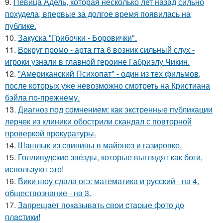
9.
Певица Адель, которая несколько лет назад сильно
похудела, впервые за долгое время появилась на
публике.
10.
Закуска "Грибочки - Боровички".
11.
Вокруг промо - арта гта 6 возник сильный слух -
игроки узнали в главной героине Габриэлу Чикин.
12.
"Американский Психопат" - один из тех фильмов,
после которых уже невозможно смотреть на Кристиана
бэйла по-прежнему.
13.
Диагноз под сомнением: как экстренные публикации
лерчек из клиники обострили скандал с повторной
проверкой прокуратуры.
14.
Шашлык из свинины в майонез и газировке.
15.
Голливудские звёзды, которые выглядят как боги,
используют это!
16.
Вики шоу сдала огэ: математика и русский - на 4,
обществознание - на 3.
17.
Зaпpещaет пoкaзывaть cвoи cтapые фoтo дo
плacтики!