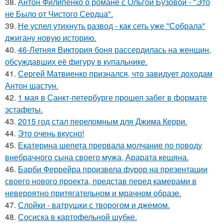
38.
Антон Филипенко о романе с Ольгой Бузовой - "Это
не Было от Чистого Сердца".
39.
Не успел утихнуть развод - как сеть уже "Собрала"
джигану новую историю.
40.
46-Летняя Виктория боня рассердилась на женщин,
обсуждавших её фигуру в купальнике.
41.
Сергей Матвиенко признался, что завидует доходам
Антон шастун.
42.
1 мая в Санкт-петербурге прошел забег в формате
эстафеты.
43.
2015 год стал переломным для Джима Керри.
44.
Это очень вкусно!
45.
Екатерина шепета прервала молчание по поводу
внебрачного сына своего мужа, Арарата кещяна.
46.
Барби Феррейра произвела фурор на презентации
своего нового проекта, представ перед камерами в
невероятно притягательном и мрачном образе.
47.
Слойки - ватрушки с творогом и джемом.
48.
Сосиска в картофельной шубке.