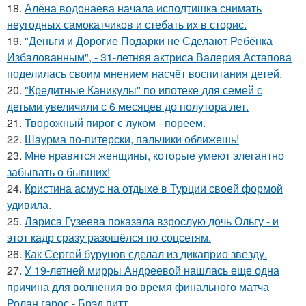
18.
Алёна водонаева начала исподтишка снимать
неугодных самокатчиков и стебать их в сторис.
19.
"Деньги и Дорогие Подарки не Сделают Ребёнка
Избалованным", - 31-летняя актриса Валерия Астапова
поделилась своим мнением насчёт воспитания детей.
20.
"Кредитные Каникулы" по ипотеке для семей с
детьми увеличили с 6 месяцев до полутора лет.
21.
Творожный пирог с луком - пореем.
22.
Шаурма по-питерски, пальчики оближешь!
23.
Мне нравятся женщины, которые умеют элегантно
забывать о бывших!
24.
Кристина асмус на отдыхе в Турции своей формой
удивила.
25.
Лариса Гузеева показала взрослую дочь Ольгу - и
этот кадр сразу разошёлся по соцсетям.
26.
Как Сергей бурунов сделал из дикаприо звезду.
27.
У 19-летней мирры Андреевой нашлась еще одна
причина для волнения во время финального матча
Ролан гарос - Брэд питт.