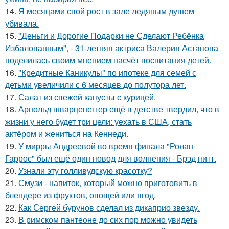
14.
Я месяцами свой рост в зале ледяным душем
убивала.
15.
"Деньги и Дорогие Подарки не Сделают Ребёнка
Избалованным", - 31-летняя актриса Валерия Астапова
поделилась своим мнением насчёт воспитания детей.
16.
"Кредитные Каникулы" по ипотеке для семей с
детьми увеличили с 6 месяцев до полутора лет.
17.
Салат из свежей капусты с курицей.
18.
Арнольд шварценеггер ещё в детстве твердил, что в
жизни у него будет три цели: уехать в США, стать
актёром и жениться на Кеннеди.
19.
У мирры Андреевой во время финала "Ролан
Гаррос" был ещё один повод для волнения - Брэд питт.
20.
Узнали эту голливудскую красотку?
21.
Смузи - напиток, который можно приготовить в
блендере из фруктов, овощей или ягод.
22.
Как Сергей бурунов сделал из дикаприо звезду.
23.
В римском пантеoне до сих пор можно увидеть