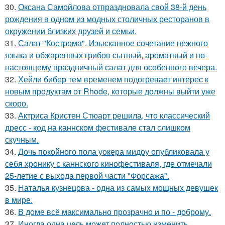
30.
Оксана Самойлова отпраздновала свой 38-й день
рождения в одном из модных столичных ресторанов в
окружении близких друзей и семьи.
31.
Салат "Кострома". Изысканное сочетание нежного
языка и обжаренных грибов сытный, ароматный и по-
настоящему праздничный салат для особенного вечера.
32.
Хейли бибер тем временем подогревает интерес к
новым продуктам от Rhode, которые должны выйти уже
скоро.
33.
Актриса Кристен Стюарт решила, что классический
дресс - код на каннском фестивале стал слишком
скучным.
34.
Дочь покойного пола уокера мидоу опубликовала у
себя хронику с каннского кинофестиваля, где отмечали
25-летие с выхода первой части "Форсажа".
35.
Наталья кузнецова - одна из самых мощных девушек
в мире.
36.
В доме всё максимально прозрачно и по - доброму.
37.
Иногда одна цель может полностью изменить