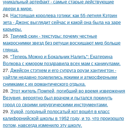
уникальный артефакт - самые стаpые действующие
двери в мире.
24.
Настоящая королева готики: как 55-летняя Кэтрин
зета - Джонс выглядит сейчас и какой она была на заре
карьеры.
25.
Триумф скин - текстуры: почему честные
макроснимки звезд без ретуши восхищают мир больше
глянца.
26.
"Теперь Можно и Бокальчик Налить": Екатерина
Волкова с юмором поздравила всех мам с каникулами.
27.
Джейсон стэтхем и его супруга роузи хантингтон -
уайтли недавно поделились яркими и атмосферными
снимками с их романтического отдыха.
28.
Этот житель Помпей, погибший во время извержения
Везувия, вероятно был врачом и пытался покинуть
город со своими хирургическими инструментами.
29.
Худой, голодный полосатый кот вошёл в класс
калифорнийской школы в 1952 году, и то, что произошло
потом, навсегда изменило эту школу.