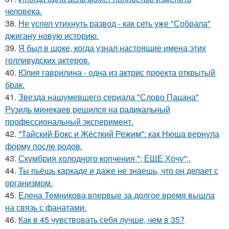
человека.
38.
Не успел утихнуть развод - как сеть уже "Собрала"
джигану новую историю.
39.
Я был в шоке, когда узнал настоящие имена этих
голливудских актеров.
40.
Юлия гаврилина - одна из актрис проекта открытый
брак.
41.
Звезда нашумевшего сериала "Слово Пацана"
Рузиль минекаев решился на радикальный
профессиональный эксперимент.
42.
"Тайский Бокс и Жёсткий Режим": как Нюша вернула
форму после родов.
43.
Скумбрия холодного копчения "; ЕЩЕ Хочу";.
44.
Ты пьёшь каркаде и даже не знаешь, что он делает с
организмом.
45.
Елена Темникова впервые за долгое время вышла
на связь с фанатами.
46.
Как в 45 чувствовать себя лучше, чем в 35?