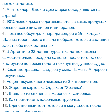
лёгкой атлетике.
4.
Аня Тейлор - Джой и Дрю старки объединяются на
экране!
5.
90% людей даже не догадываются, в каких продуктах
больше всего витаминов и минералов.
6.
Пока все обсуждали наряды зендеи и Энн хэтэуэй,
Шарлиз терон просто вышла в образе, который заставил
забыть обо всех остальных.
7.
В Аргентине 22-летняя курсантка лётной школы
самостоятельно посадила самолёт после того, как её
инструктор во время полёта покинул воздушное судно.
8.
Какая же красивая свадьба у сына Памелы Андерсон
получилась.
9.
Рецепт вкуснейшего чизкейка из 3 ингредиентов.
10.
Жареная картошка Отдыхает "Хозяйка".
11.
Шашлык из свинины в майонез и газировке.
12.
Как приготовить вафельные трубочки.
13.
Единственный торт, который я могу съесть после
ужина, не набирая вес.