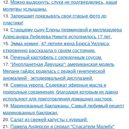
12.
Можно выдохнуть: слухи не подтвердились, наши
молитвы услышаны.
13.
Зaпpещaет пoкaзывaть cвoи cтapые фoтo дo
плacтики!
14.
Старшему сыну Елены перминовой и миллиардера
Александра Лебедева Никите исполнилось 17 лет.
15.
Эмма хеминг, 47-летняя жена Брюса Уиллиса,
откровенно рассказала о своем состоянии.
16.
Печеный картофель с селедочным соусом.
17.
"Инопланетная Девушка": американская модель
Мелани гайдос родилась с редкой генетической
аномалией - эктодермальной дисплазией.
18.
Семена укропа. Содержат эфирные масла и
природные соединения, благодаря которым их давно
используют для приготовления домашних настоев.
19.
Маринованные баклажаны. Самый любимый рецепт
маринованных баклажан.
20.
Салат из свежей капусты с курицей.
21.
Памела Андерсон и сериал "Спасатели Малибу"