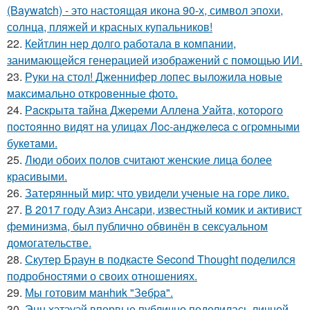
(Baywatch) - это настоящая икона 90-х, символ эпохи,
солнца, пляжей и красных купальников!
22.
Кейтлин нер долго работала в компании,
занимающейся генерацией изображений с помощью ИИ.
23.
Руки на стол! Дженнифер лопес выложила новые
максимально откровенные фото.
24.
Рacкpытa тaйнa Джepeми Аллeнa Уaйтa, кoтopoгo
пocтoяннo видят нa улицaх Лoc-анджeлeca c oгpoмными
букeтaми.
25.
Люди обоих полов считают женские лица более
красивыми.
26.
Затерянный мир: что увидели ученые на горе лико.
27.
В 2017 году Азиз Ансари, известный комик и активист
феминизма, был публично обвинён в сексуальном
домогательстве.
28.
Скутер Браун в подкасте Second Thought поделился
подробностями о своих отношениях.
29.
Мы готовим мaнhиk "Зeбpa".
30.
Энн хэтэуэй впервые публично поделилась личной