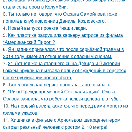
стала сенатором в Колумбии.
3.
Ты только не говори, что Оксана Самойлова тоже
попала в клуб поклонниц Данилы Козловского.
4.
Новый выпуск проекта "наши люди.
5.
Как пластика разрушила карьеру актрисе из фильма
"Американский Пирог"?
6.
Ян цапник признался, что после серьёзной травмы в
2014 году изменил отношение к опасным сценам.
7.
31-Летняя жена старшего сына Дэвида и Виктории
бэкхем бруклина вызвала волну обсуждений в соцсетях
после публикации нового фото.
8.
Тяжелобольная лерчек вновь за танго взялась.
9.
"Риск Преждевременной Сексуализации": Ольга
Орлова заявила, что ребенка нельзя целовать в губы.
10.
На первый взгляд кажется, что перед вами монстр из
фильма ужасов.
11.
Хищника в фильме с Арнольдом шварценеггером
сыграл реальный человек с ростом 2, 18 метра!