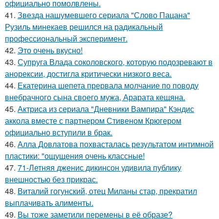
официально помолвлены.
41.
Звезда нашумевшего сериала "Слово Пацана"
Рузиль минекаев решился на радикальный
профессиональный эксперимент.
42.
Это очень вкусно!
43.
Супруга Влада соколовского, которую подозревают в
анорексии, достигла критически низкого веса.
44.
Екатерина шепета прервала молчание по поводу
внебрачного сына своего мужа, Арарата кещяна.
45.
Актриса из сериала "Дневники Вампира" Кэндис
аккола вместе с партнером Стивеном Крюгером
официально вступили в брак.
46.
Алла Довлатова похвасталась результатом интимной
пластики: "ощущения очень классные!
47.
71-Летняя дженис дикинсон удивила публику
внешностью без прикрас.
48.
Виталий гогунский, отец Миланы стар, прекратил
выплачивать алименты.
49.
Вы тоже заметили перемены в её образе?