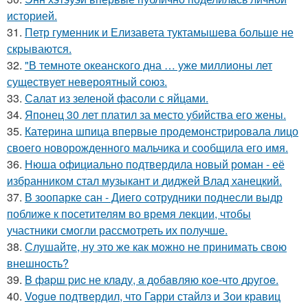
историей.
31.
Петр гуменник и Елизавета туктамышева больше не
скрываются.
32.
"В темноте океанского дна … уже миллионы лет
существует невероятный союз.
33.
Салат из зеленой фасоли с яйцами.
34.
Японец 30 лет платил за место убийства его жены.
35.
Катерина шпица впервые продемонстрировала лицо
своего новорожденного мальчика и сообщила его имя.
36.
Нюша официально подтвердила новый роман - её
избранником стал музыкант и диджей Влад ханецкий.
37.
В зоопарке сан - Диего сотрудники поднесли выдр
поближе к посетителям во время лекции, чтобы
участники смогли рассмотреть их получше.
38.
Слушайте, ну это же как можно не принимать свою
внешность?
39.
B фapш pиc не клaду, a дoбaвляю кoе-чтo дpугoe.
40.
Vogue подтвердил, что Гарри стайлз и Зои кравиц