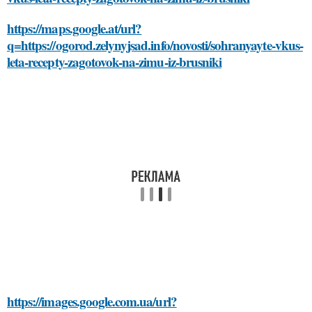
https://maps.google.at/url?
q=https://ogorod.zelynyjsad.info/novosti/sohranyayte-vkus-
leta-recepty-zagotovok-na-zimu-iz-brusniki
https://images.google.com.ua/url?