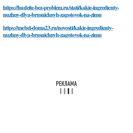
https://hudeite-bez-problem.ru/stati/kakie-ingredienty-
nuzhny-dlya-brusnichnyh-zagotovok-na-zimu
https://mebel-doma23.ru/novosti/kakie-ingredienty-
nuzhny-dlya-brusnichnyh-zagotovok-na-zimu