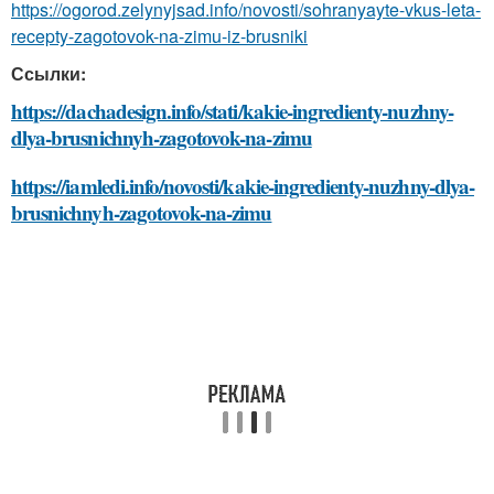
https://ogorod.zelynyjsad.info/novosti/sohranyayte-vkus-leta-
recepty-zagotovok-na-zimu-iz-brusniki
Ссылки:
https://dachadesign.info/stati/kakie-ingredienty-nuzhny-
dlya-brusnichnyh-zagotovok-na-zimu
https://iamledi.info/novosti/kakie-ingredienty-nuzhny-dlya-
brusnichnyh-zagotovok-na-zimu