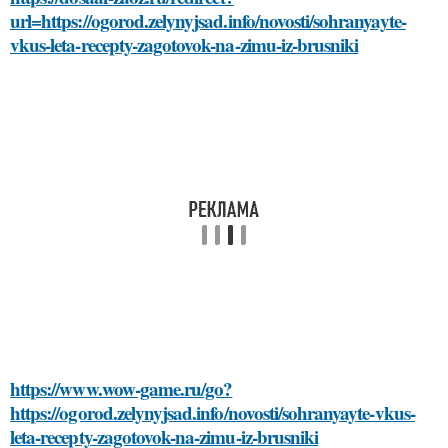
url=https://ogorod.zelynyjsad.info/novosti/sohranyayte-
vkus-leta-recepty-zagotovok-na-zimu-iz-brusniki
https://www.wow-game.ru/go?
https://ogorod.zelynyjsad.info/novosti/sohranyayte-vkus-
leta-recepty-zagotovok-na-zimu-iz-brusniki