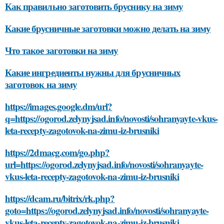
Как правильно заготовить бруснику на зиму
Какие брусничные заготовки можно делать на зиму
Что такое заготовки на зиму
Какие ингредиенты нужны для брусничных
заготовок на зиму
https://images.google.dm/url?
q=https://ogorod.zelynyjsad.info/novosti/sohranyayte-vkus-
leta-recepty-zagotovok-na-zimu-iz-brusniki
https://2dmacg.com/go.php?
url=https://ogorod.zelynyjsad.info/novosti/sohranyayte-
vkus-leta-recepty-zagotovok-na-zimu-iz-brusniki
https://dcam.ru/bitrix/rk.php?
goto=https://ogorod.zelynyjsad.info/novosti/sohranyayte-
vkus-leta-recepty-zagotovok-na-zimu-iz-brusniki