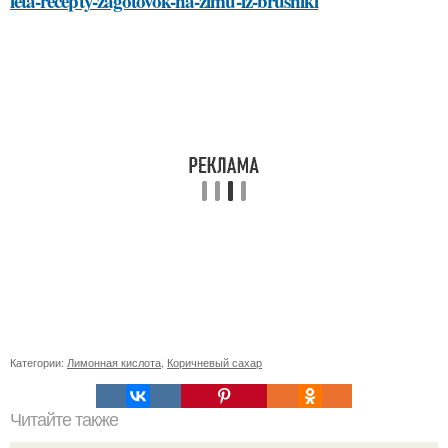
leta-recepty-zagotovok-na-zimu-iz-brusniki
Категории:
Лимонная кислота
,
Коричневый сахар
Читайте также