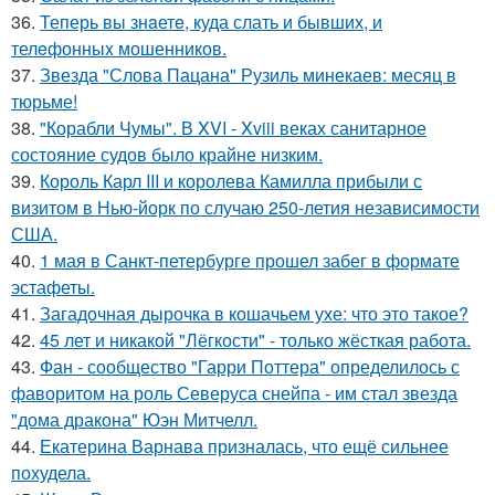
36.
Теперь вы знaетe, куда слать и бывших, и
телeфонныx мошенников.
37.
Звезда "Слова Пацана" Рузиль минекаев: месяц в
тюрьме!
38.
"Корабли Чумы". В XVI - Xviii веках санитарное
состояние судов было крайне низким.
39.
Король Карл III и королева Камилла прибыли с
визитом в Нью-йорк по случаю 250-летия независимости
США.
40.
1 мая в Санкт-петербурге прошел забег в формате
эстафеты.
41.
Загадочная дырочка в кошачьем ухе: что это такое?
42.
45 лет и никакой "Лёгкости" - только жёсткая работа.
43.
Фан - сообщество "Гарри Поттера" определилось с
фаворитом на роль Северуса снейпа - им стал звезда
"дома дракона" Юэн Митчелл.
44.
Екатерина Варнава призналась, что ещё сильнее
похудела.