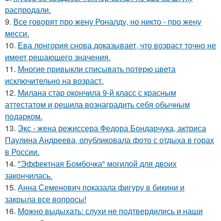
распродали.
9.
Все говорят про жену Роналду, но никто - про жену
месси.
10.
Ева лонгория снова доказывает, что возраст точно не
имеет решающего значения.
11.
Многие привыкли списывать потерю цвета
исключительно на возраст.
12.
Милана стар окончила 9-й класс с красным
аттестатом и решила вознаградить себя обычным
подарком.
13.
Экс - жена режиссера Федора Бондарчука, актриса
Паулина Андреева, опубликовала фото с отдыха в горах
в России.
14.
"Эффектная Бомбочка" могилой для двоих
закончилась.
15.
Анна Семенович показала фигуру в бикини и
закрыла все вопросы!
16.
Можно выдыхать: слухи не подтвердились и наши