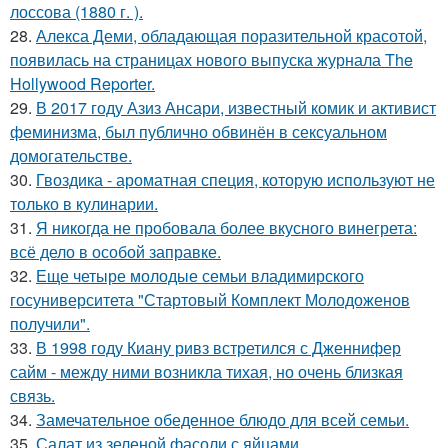
лоссова (1880 г. ).
28.
Алекса Деми, обладающая поразительной красотой,
появилась на страницах нового выпуска журнала The
Hollywood Reporter.
29.
В 2017 году Азиз Ансари, известный комик и активист
феминизма, был публично обвинён в сексуальном
домогательстве.
30.
Гвоздика - ароматная специя, которую используют не
только в кулинарии.
31.
Я никогда не пробовала более вкусного винегрета:
всё дело в особой заправке.
32.
Еще четыре молодые семьи владимирского
госуниверситета "Стартовый Комплект Молодоженов
получили".
33.
В 1998 году Киану ривз встретился с Дженнифер
сайм - между ними возникла тихая, но очень близкая
связь.
34.
Замечательное обеденное блюдо для всей семьи.
35.
Салат из зеленой фасоли с яйцами.