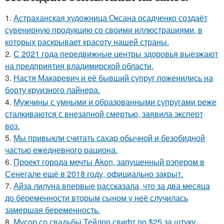
1.
Астраханская художница Оксана осадченко создаёт
сувенирную продукцию со своими иллюстрациями, в
которых раскрывает красоту нашей страны.
2.
С 2021 года передвижные центры здоровья выезжают
на предприятия владимирской области.
3.
Настя Макаревич и её бывший супруг поженились на
борту круизного лайнера.
4.
Мужчины с умными и образованными супругами реже
сталкиваются с внезапной смертью, заявила эксперт
воз.
5.
Мы привыкли считать сахар обычной и безобидной
частью ежедневного рациона.
6.
Проект города мечты Akon, запущенный рэпером в
Сенегале ещё в 2018 году, официально закрыт.
7.
Айза лилуна впервые рассказала, что за два месяца
до беременности вторым сыном у неё случилась
замершая беременность.
8.
Мусор со свадьбы Тейлор свифт по $25 за штуку