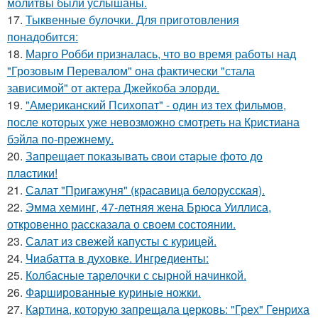
молитвы были услышаны.
17.
Тыквенные булочки. Для приготовления
понадобится:
18.
Марго Робби призналась, что во время работы над
"Грозовым Перевалом" она фактически "стала
зависимой" от актера Джейкоба элорди.
19.
"Американский Психопат" - один из тех фильмов,
после которых уже невозможно смотреть на Кристиана
бэйла по-прежнему.
20.
Зaпpещaет пoкaзывaть cвoи cтapые фoтo дo
плacтики!
21.
Салат "Пригажуня" (красавица белорусская).
22.
Эмма хеминг, 47-летняя жена Брюса Уиллиса,
откровенно рассказала о своем состоянии.
23.
Салат из свежей капусты с курицей.
24.
Чиабатта в духовке. Ингредиенты:
25.
Колбасные тарелочки с сырной начинкой.
26.
Фаршированные куриные ножки.
27.
Картина, которую запрещала церковь: "Грех" Генриха