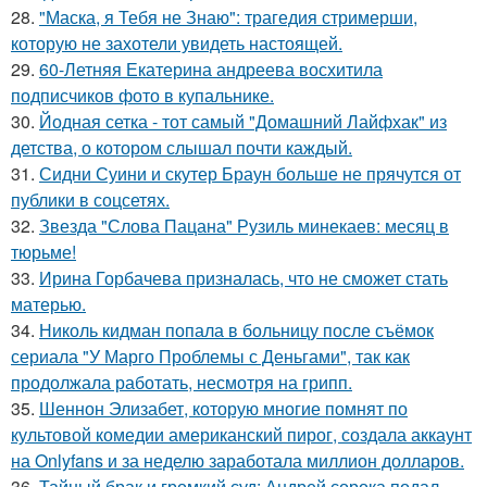
28.
"Маска, я Тебя не Знаю": трагедия стримерши,
которую не захотели увидеть настоящей.
29.
60-Летняя Екатерина андреева восхитила
подписчиков фото в купальнике.
30.
Йодная сетка - тот самый "Домашний Лайфхак" из
детства, о котором слышал почти каждый.
31.
Сидни Суини и скутер Браун больше не прячутся от
публики в соцсетях.
32.
Звезда "Слова Пацана" Рузиль минекаев: месяц в
тюрьме!
33.
Ирина Горбачева призналась, что не сможет стать
матерью.
34.
Николь кидман попала в больницу после съёмок
сериала "У Марго Проблемы с Деньгами", так как
продолжала работать, несмотря на грипп.
35.
Шеннон Элизабет, которую многие помнят по
культовой комедии американский пирог, создала аккаунт
на Onlyfans и за неделю заработала миллион долларов.
36.
Тайный брак и громкий суд: Андрей сорока подал