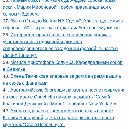
иски к Марии Мироновой, требуя права видеться с
сыном Фёдором.
37.
"Было Стыдно Выйти НА Сцену": Александр семчев
сбросил 100 кг и рассказал, как диабет спас ему жизнь.
38.
Интернет взорвался после появления ролика с
участием Анны седоковой и джигана,
сопровождавшегося её загадочной фразой: "Счастье
Любит Тишину".
39.
Могила Христофора Колумба, Кафедральныи собор
в Севилье.
40.
Елена Темникова впервые за долгое время вышла
на связь с фанатами.
41.
Австралийскую блогершу ли халтон после появления
на фестивале Coachella начали называть "Самой
Красивой Девушкой в Мире", сообщает New York Post.
42.
Алена водонаева с юмором отозвалась о посте
Ксении Бородиной, где та охарактеризовала своего
мужа как "Свою Вселенную".