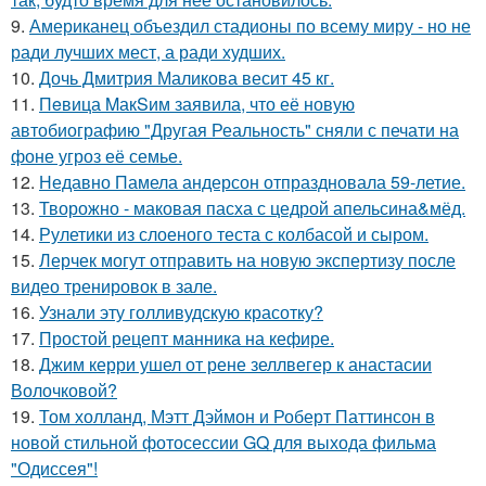
9.
Американец объездил стадионы по всему миру - но не
ради лучших мест, а ради худших.
10.
Дочь Дмитрия Маликова весит 45 кг.
11.
Пeвица MакSим заявила, что её новую
автобиографию "Другая Реальность" сняли с печати на
фоне угроз её семье.
12.
Недавно Памела андерсон отпраздновала 59-летие.
13.
Творожно - маковая пасха с цедрой апельсина&мёд.
14.
Рулетики из слоеного теста с колбасой и сыром.
15.
Лерчек могут отправить на новую экспертизу после
видео тренировок в зале.
16.
Узнали эту голливудскую красотку?
17.
Простой рецепт манника на кефире.
18.
Джим керри ушел от рене зеллвегер к анастасии
Волочковой?
19.
Том холланд, Мэтт Дэймон и Роберт Паттинсон в
новой стильной фотосессии GQ для выхода фильма
"Одиссея"!