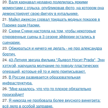
20.
Валя карнавал недавно поделилась яркими
моментами с отдыха, опубликовав фото, на котором она
демонстрирует свою фигуру в купальнике.
21.
Майкл джексон сорвал тридцать модных показов в
Париже ради Наоми.
22.
Сидни Суини настояла на том, чтобы некоторые
откровенные сцены в 3 сезоне эйфории остались в
сценарии.
23.
Обжираться и ничего не делать - не про александра
бортич.
24.
43-Летняя звезда фильма "Дьявол Носит Prada", Энн
хэтэуэй, нарушила молчание по поводу пластических
операций, которые ей то и дело приписывают.
25.
В России развивается образовательная
инфраструктура.
26.
"Мне казалось, что что-то плохое обязательно
произойдет!
27.
Я никогда не пробовала более вкусного винегрета:
всё дело в особой заправке.