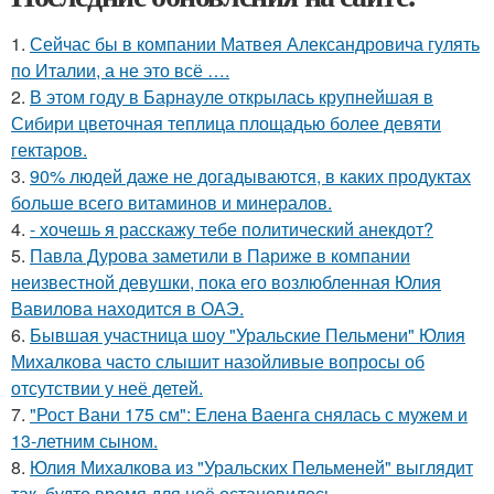
1.
Сейчас бы в компании Матвея Александровича гулять
по Италии, а не это всё ….
2.
В этом году в Барнауле открылась крупнейшая в
Сибири цветочная теплица площадью более девяти
гектаров.
3.
90% людей даже не догадываются, в каких продуктах
больше всего витаминов и минералов.
4.
- хочешь я расскажу тебе политический анекдот?
5.
Павла Дурова заметили в Париже в компании
неизвестной девушки, пока его возлюбленная Юлия
Вавилова находится в ОАЭ.
6.
Бывшая участница шоу "Уральские Пельмени" Юлия
Михалкова часто слышит назойливые вопросы об
отсутствии у неё детей.
7.
"Рост Вани 175 см": Елена Ваенга снялась с мужем и
13-летним сыном.
8.
Юлия Михалкова из "Уральских Пельменей" выглядит
так, будто время для неё остановилось.