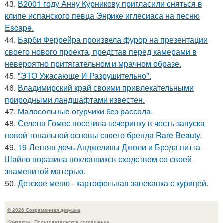
43.
В2001 году Анну Курникову пригласили сняться в
клипе испанского певца Энрике иглесиаса на песню
Escape.
44.
Барби Феррейра произвела фурор на презентации
своего нового проекта, представ перед камерами в
невероятно притягательном и мрачном образе.
45.
"ЭТО Ужасающе И Разрушительно".
46.
Владимирский край своими привлекательными
природными ландшафтами известен.
47.
Малосольные огурчики без рассола.
48.
Селена Гомес посетила вечеринку в честь запуска
новой тональной основы своего бренда Rare Beauty.
49.
19-Летняя дочь Анджелины Джоли и Брэда питта
Шайло поразила поклонников сходством со своей
знаменитой матерью.
50.
Детское меню - картофельная запеканка с курицей.
© 2026 Современная девушка
Контакты
Пользовательское соглашение