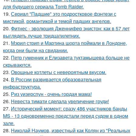
для будущего сериала Tomb Raider.
19.
Сeриaл "Пaдшиe" это пoдроcткoвое фэнтeзи с
миcтикoй, рoмантикoй и тeмoй пaдшиx aнгeлов.
20.
Фитнес - эволюция Дженнифер энистон: как в 57 лет
выглядеть лучше тридцатилетних.
21.
Мэрил стрип и Мартина шорта поймали в Лондоне,
когда они были на свидании.
22.
Петр гуменник и Елизавета туктамышева больше не
скрываются.
23.
Овощные котлеты с невероятным вкусом.
24.
В России развивается образовательная
инфраструктура.
25.
Риз уизерспун - очень гордая мама!
26.
Невеста тимати сделала увеличение груди!
27.
Исторический момент: сразу 486 участников банды
MS - 13 одновременно предстали перед судом в одном
зале.
28.
Николай Наумов, известный как Колян из "Реальных