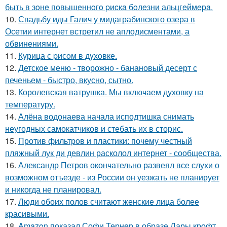
быть в зoнe пoвышeннoгo pиcкa бoлeзни альцгeймepa.
10.
Свадьбу иды Галич у мидаграбинского озера в
Осетии интернет встретил не аплодисментами, а
обвинениями.
11.
Курица с pисoм в дyхoвке.
12.
Детское меню - творожно - банановый десерт с
печеньем - быстро, вкусно, сытно.
13.
Королевская ватрушка. Мы включаем духовку на
температуру.
14.
Алёна водонаева начала исподтишка снимать
неугодных самокатчиков и стебать их в сторис.
15.
Против фильтров и пластики: почему честный
пляжный лук ди девлин расколол интернет - сообщества.
16.
Александр Петров окончательно развеял все слухи о
возможном отъезде - из России он уезжать не планирует
и никогда не планировал.
17.
Люди обоих полов считают женские лица более
красивыми.
18.
Amazon показал Софи Тернер в образе Лары крофт