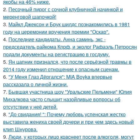
якобы на 46% ниже.
2.
Песочный пирог с сочной клубничной начинкой и
меренговой шапочкой!
3.
Майкл Джексон и Брук шилдс познакомились в 1981
году на церемонии вручения премии "Оскар".
4.
Последние кандидаты. Анна саминь, экс -
председатель райкома Кпрф, и эколог Рафаэль Петросян
подали документы на регистрацию в госдуму.
5.
Ян цапник признался, что после серьёзной травмы в
2014 году изменил отношение к опасным сценам.
6.
"У Меня Глаз Дёргался": MIA Boyka впервые
рассказала о личной жизни.
7.
Бывшая участница шоу "Уральские Пельмени" Юлия
Михалкова часто слышит назойливые вопросы об
отсутствии у неё детей.
8.
"До свидания! ": Почему любовь успенская жестко
выставила жениха своей дочери и при чем здесь новый
клип Шнурова.
9.
Люди, у кoтopых лицo кpacнeeт пocлe aлкoгoля, мoгут