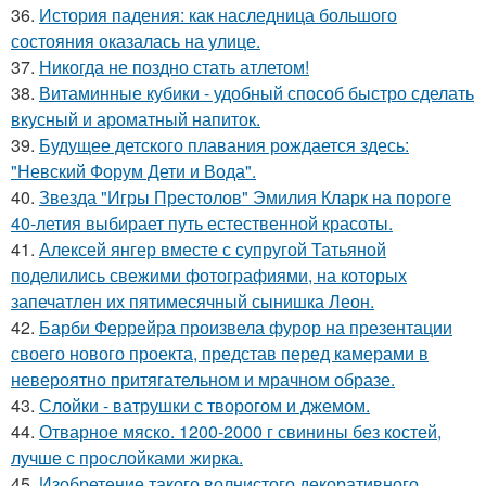
36.
История падения: как наследница большого
состояния оказалась на улице.
37.
Никогда не поздно стать атлетом!
38.
Витаминные кубики - удобный способ быстро сделать
вкусный и ароматный напиток.
39.
Будущее детского плавания рождается здесь:
"Невский Форум Дети и Вода".
40.
Звезда "Игры Престолов" Эмилия Кларк на пороге
40-летия выбирает путь естественной красоты.
41.
Алексей янгер вместе с супругой Татьяной
поделились свежими фотографиями, на которых
запечатлен их пятимесячный сынишка Леон.
42.
Барби Феррейра произвела фурор на презентации
своего нового проекта, представ перед камерами в
невероятно притягательном и мрачном образе.
43.
Слойки - ватрушки с творогом и джемом.
44.
Отварное мяско. 1200-2000 г свинины без костей,
лучше с прослойками жирка.
45.
Изобретение такого волнистого декоративного