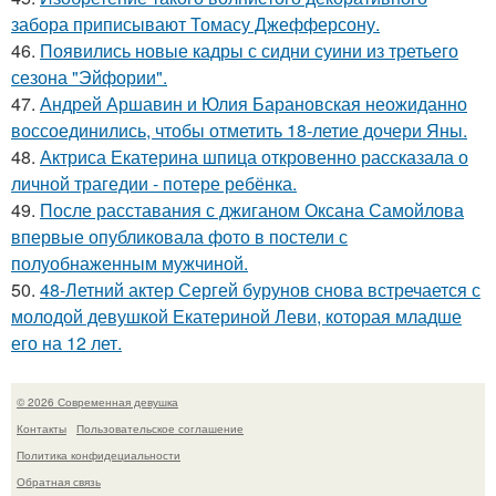
забора приписывают Томасу Джефферсону.
46.
Появились новые кадры с сидни суини из третьего
сезона "Эйфории".
47.
Андрей Аршавин и Юлия Барановская неожиданно
воссоединились, чтобы отметить 18-летие дочери Яны.
48.
Актриса Екатерина шпица откровенно рассказала о
личной трагедии - потере ребёнка.
49.
После расставания с джиганом Оксана Самойлова
впервые опубликовала фото в постели с
полуобнаженным мужчиной.
50.
48-Летний актер Сергей бурунов снова встречается с
молодой девушкой Екатериной Леви, которая младше
его на 12 лет.
© 2026 Современная девушка
Контакты
Пользовательское соглашение
Политика конфидециальности
Обратная связь