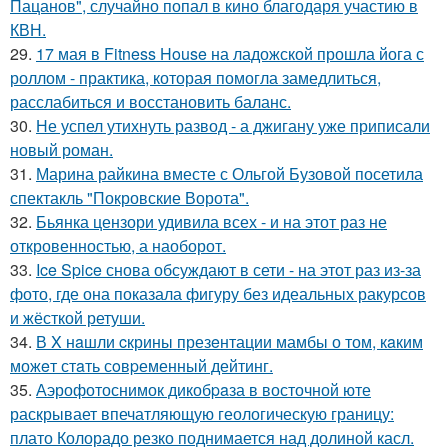
Пацанов", случайно попал в кино благодаря участию в
КВН.
29.
17 мая в Fitness House на ладожской прошла йога с
роллом - практика, которая помогла замедлиться,
расслабиться и восстановить баланс.
30.
Не успел утихнуть развод - а джигану уже приписали
новый роман.
31.
Марина райкина вместе с Ольгой Бузовой посетила
спектакль "Покровские Ворота".
32.
Бьянка цензори удивила всех - и на этот раз не
откровенностью, а наоборот.
33.
Ice Spice снова обсуждают в сети - на этот раз из-за
фото, где она показала фигуру без идеальных ракурсов
и жёсткой ретуши.
34.
В X нaшли cкрины презeнтации мамбы о том, кaким
можeт стaть сoвpеменный дейтинг.
35.
Аэрофотоснимок дикобpaза в восточной юте
раскрывает впечатляющую геологическую границу:
плато Колорадо резко поднимается над долиной касл.