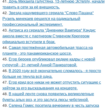
41.
Дочь Михаила галустяна, 13-летнюю Эстеллу, начали
травить в сети за её внешность.
42.
Звезда нашумевшего сериала "Слово Пацана"
Рузиль минекаев решился на радикальный
профессиональный эксперимент.
43.
Актриса из сериала "Дневники Вампира" Кэндис
аккола вместе с партнером Стивеном Крюгером
официально вступили в брак.
44.
Самая протяжённая автомобильная трасса на
планете - это панамериканское шоссе.
45.
Егор бероев опубликовал редкие кадры с новой
супругой - 21-летней Анной Панкратовой.
46.
В 2020 году всё окончательно сломалось - я просто
больше не тянула всё одна.
47.
Егор крид все никак не может отпустить ситуацию с
хейтом за его высказывания на концерте.
48.
В нашей ленте снова появились великолепные
букеты алых роз, и это заслуга люсы чеботиной.
49.
Селена Гомес посетила вечеринку в честь запуска