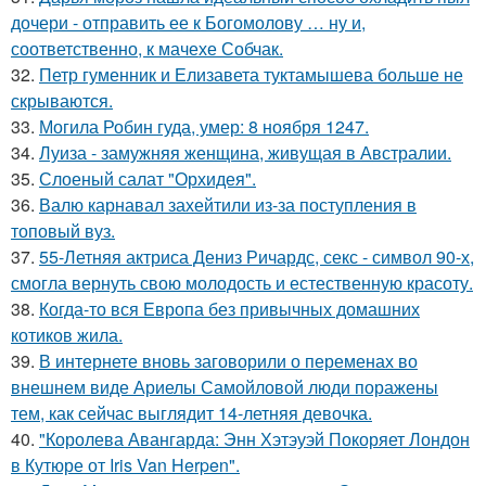
дочери - отправить ее к Богомолову … ну и,
соответственно, к мачехе Собчак.
32.
Петр гуменник и Елизавета туктамышева больше не
скрываются.
33.
Могила Робин гуда, умер: 8 ноября 1247.
34.
Луиза - замужняя женщина, живущая в Австралии.
35.
Слоеный салат "Орхидея".
36.
Валю карнавал захейтили из-за поступления в
топовый вуз.
37.
55-Летняя актриса Дениз Ричардс, секс - символ 90-х,
смогла вернуть свою молодость и естественную красоту.
38.
Когда-то вся Европа без привычных домашних
котиков жила.
39.
В интернете вновь заговорили о переменах во
внешнем виде Ариелы Самойловой люди поражены
тем, как сейчас выглядит 14-летняя девочка.
40.
"Королева Авангарда: Энн Хэтэуэй Покоряет Лондон
в Кутюре от Iris Van Herpen".