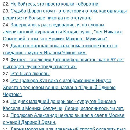
22.
Не бойтесь, это просто кошки - оборотни.
23.
Судьба Шэрон стоун - это история о том, как однажды
решиться и больше никогда не отступать.
24.
Завершилось расследование, и, по словам
американской журналистки Кэндис оуэнс, "нет Никаких
Сомнений в том, что Брижит Макрон - Мужчина".
25.
Диана пожарская показала романтичное фото со
свидания с мужем Иваном Янковским.
26.
Фитнес - эволюция Дженнифер энистон: как в 57 лет
выглядеть лучше тридцатилетних.
27.
Это была любовь!
28.
Эта гравюра Xvii века с изображением Иисуса
Христа в терновом венце названа "Единый Единою
Чертою".
29.
На днях младшей дочери экс - супругов Венсана
Касселя и Моники беллуччи, Леони, исполнилось 16 лет.
30.
Продюсер Александр цекало вышел в свет в Москве
с женой Дариной Эрвин.
31.
Дарья мороз нашла идеальный способ охладить пыл