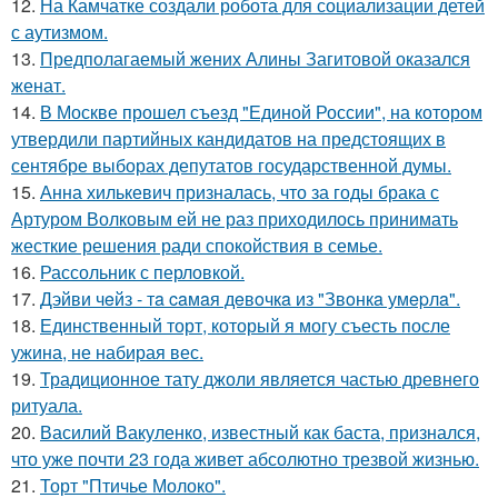
12.
На Камчатке создали робота для социализации детей
с аутизмом.
13.
Предполагаемый жених Алины Загитовой оказался
женат.
14.
В Москве прошел съезд "Единой России", на котором
утвердили партийных кандидатов на предстоящих в
сентябре выборах депутатов государственной думы.
15.
Анна хилькевич призналась, что за годы брака с
Артуром Волковым ей не раз приходилось принимать
жесткие решения ради спокойствия в семье.
16.
Рассольник с перловкой.
17.
Дэйви чeйз - тa caмaя дeвoчкa из "Звoнкa умepлa".
18.
Единственный торт, который я могу съесть после
ужина, не набирая вес.
19.
Традиционное тату джоли является частью древнего
ритуала.
20.
Василий Вакуленко, известный как баста, признался,
что уже почти 23 года живет абсолютно трезвой жизнью.
21.
Торт "Птичье Молоко".