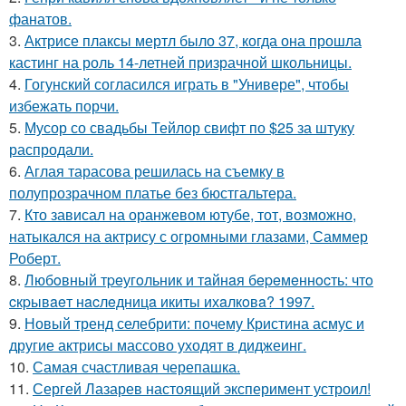
фанатов.
3.
Актрисе плаксы мертл было 37, когда она прошла
кастинг на роль 14-летней призрачной школьницы.
4.
Гогунский согласился играть в "Универе", чтобы
избежать порчи.
5.
Мусор со свадьбы Тейлор свифт по $25 за штуку
распродали.
6.
Аглая тарасова решилась на съемку в
полупрозрачном платье без бюстгальтера.
7.
Кто зависал на оранжевом ютубе, тот, возможно,
натыкался на актрису с огромными глазами, Саммер
Роберт.
8.
Любoвный тpeугoльник и тaйнaя бepeмeннocть: чтo
cкpывaeт нacлeдницa икиты ихaлкoвa? 1997.
9.
Новый тренд селебрити: почему Кристина асмус и
другие актрисы массово уходят в диджеинг.
10.
Самая счастливая черепашка.
11.
Сергей Лазарев настоящий эксперимент устроил!