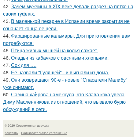
42.
Зачем мужчины в XIX веке делали разрез на пятке на
своих туфлях.
43.
В маленькой пекарне в Испании время закрытия не
означает конца ее цели.
44.
Фаршированные кальмары. Для приготовления вам
потребуются:
45.
Птица живых мышей на колья сажает.
46.
Оладьи из кабачков с овсяными хлопьями.
47.
Сок для ….
48.
Её назвали "Гулящей" - и выгнали из дома.
49.
Они возвращают 90-е - новые "Спасатели Малибу"
уже снимают.
50.
Сабина хайрова намекнула, что Клава кока увела
Диму Масленникова из отношений, что вызвало бурю
обсуждений в сети.
© 2026 Современная девушка
Контакты
Пользовательское соглашение