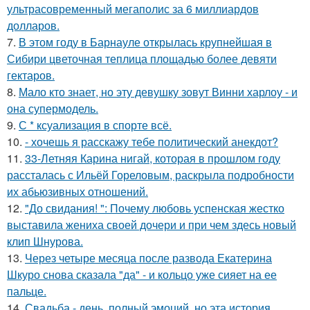
ультрасовременный мегаполис за 6 миллиардов
долларов.
7.
В этом году в Барнауле открылась крупнейшая в
Сибири цветочная теплица площадью более девяти
гектаров.
8.
Мало кто знает, но эту девушку зовут Винни харлоу - и
она супермодель.
9.
С * ксуализация в спорте всё.
10.
- хочешь я расскажу тебе политический анекдот?
11.
33-Летняя Карина нигай, которая в прошлом году
рассталась с Ильёй Гореловым, раскрыла подробности
их абьюзивных отношений.
12.
"До свидания! ": Почему любовь успенская жестко
выставила жениха своей дочери и при чем здесь новый
клип Шнурова.
13.
Через четыре месяца после развода Екатерина
Шкуро снова сказала "да" - и кольцо уже сияет на ее
пальце.
14.
Свадьба - день, полный эмоций, но эта история