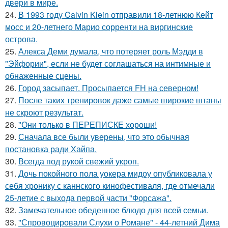
двери в мире.
24.
В 1993 году Calvin Klein отправили 18-летнюю Кейт
мосс и 20-летнего Марио сорренти на виргинские
острова.
25.
Алекса Деми думала, что потеряет роль Мэдди в
"Эйфории", если не будет соглашаться на интимные и
обнаженные сцены.
26.
Город засыпает. Просыпается FH на северном!
27.
После таких тренировок даже самые широкие штаны
не скроют результат.
28.
"Они только в ПЕРЕПИСКЕ хороши!
29.
Сначала все были уверены, что это обычная
постановка ради Хайпа.
30.
Всегда под рукой свежий укроп.
31.
Дочь покойного пола уокера мидоу опубликовала у
себя хронику с каннского кинофестиваля, где отмечали
25-летие с выхода первой части "Форсажа".
32.
Замечательное обеденное блюдо для всей семьи.
33.
"Спровоцировали Слухи о Романе" - 44-летний Дима