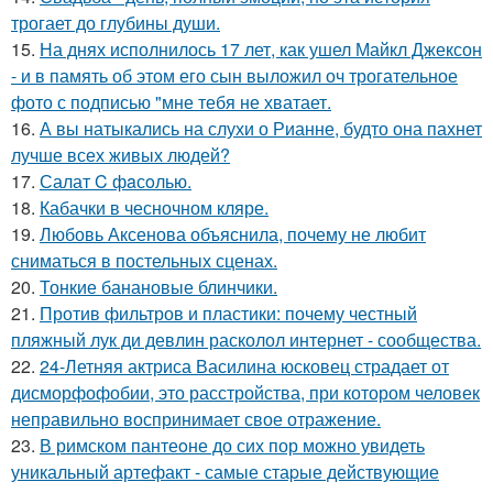
трогает до глубины души.
15.
На днях исполнилось 17 лет, как ушел Майкл Джексон
- и в память об этом его сын выложил оч трогательное
фото с подписью "мне тебя не хватает.
16.
А вы натыкались на слухи о Рианне, будто она пахнет
лучше всех живых людей?
17.
Салат C фaсoлью.
18.
Кабачки в чесночном кляре.
19.
Любовь Аксенова объяснила, почему не любит
сниматься в постельных сценах.
20.
Тонкие банановые блинчики.
21.
Против фильтров и пластики: почему честный
пляжный лук ди девлин расколол интернет - сообщества.
22.
24-Летняя актриса Василина юсковец страдает от
дисморфофобии, это расстройства, при котором человек
неправильно воспринимает свое отражение.
23.
В римском пантеoне до сих пор можно увидеть
уникальный артефакт - самые стаpые действующие