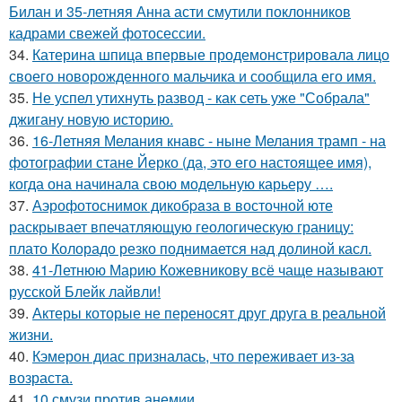
Билан и 35-летняя Анна асти смутили поклонников
кадрами свежей фотосессии.
34.
Катерина шпица впервые продемонстрировала лицо
своего новорожденного мальчика и сообщила его имя.
35.
Не успел утихнуть развод - как сеть уже "Собрала"
джигану новую историю.
36.
16-Летняя Мелания кнавс - ныне Мелания трамп - на
фотографии стане Йерко (да, это его настоящее имя),
когда она начинала свою модельную карьеру ….
37.
Аэрофотоснимок дикобpaза в восточной юте
раскрывает впечатляющую геологическую границу:
плато Колорадо резко поднимается над долиной касл.
38.
41-Летнюю Марию Кожевникову всё чаще называют
русской Блейк лайвли!
39.
Актеры которые не переносят друг друга в реальной
жизни.
40.
Кэмерон диас призналась, что переживает из-за
возраста.
41.
10 смузи против анемии.