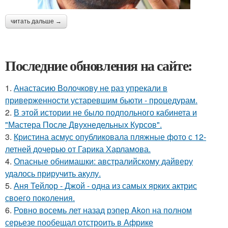
читать дальше →
Последние обновления на сайте:
1.
Анастасию Волочкову не раз упрекали в
приверженности устаревшим бьюти - процедурам.
2.
В этой истории не было подпольного кабинета и
"Мастера После Двухнедельных Курсов".
3.
Кристина асмус опубликовала пляжные фото с 12-
летней дочерью от Гарика Харламова.
4.
Опасные обнимашки: австралийскому дайверу
удалось приручить акулу.
5.
Аня Тейлор - Джой - одна из самых ярких актрис
своего поколения.
6.
Ровно восемь лет назад рэпер Akon на полном
серьезе пообещал отстроить в Африке