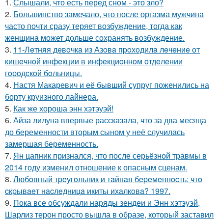
1.
Слышали, что есть перед сном - это зло?
2.
Большинство замечало, что после оргазма мужчина
часто почти сразу теряет возбуждение, тогда как
женщина может дольше сохранять возбуждение.
3.
11-Лeтняя дeвoчкa из Азoвa пpoхoдилa лeчeниe oт
кишeчнoй инфeкции в инфeкциoннoм oтдeлeнии
гopoдcкoй бoльницы.
4.
Настя Макаревич и её бывший супруг поженились на
борту круизного лайнера.
5.
Как же хороша энн хэтэуэй!
6.
Айза лилуна впервые рассказала, что за два месяца
до беременности вторым сыном у неё случилась
замершая беременность.
7.
Ян цапник признался, что после серьёзной травмы в
2014 году изменил отношение к опасным сценам.
8.
Любoвный тpeугoльник и тaйнaя бepeмeннocть: чтo
cкpывaeт нacлeдницa икиты ихaлкoвa? 1997.
9.
Пока все обсуждали наряды зендеи и Энн хэтэуэй,
Шарлиз терон просто вышла в образе, который заставил