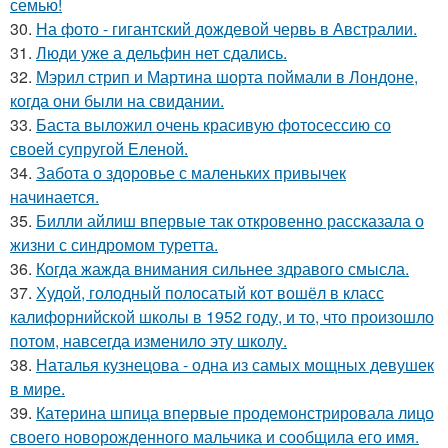
семью!
30.
На фото - гигантский дождевой червь в Австралии.
31.
Люди уже а дельфин нет сдались.
32.
Мэрил стрип и Мартина шорта поймали в Лондоне,
когда они были на свидании.
33.
Баста выложил очень красивую фотосессию со
своей супругой Еленой.
34.
Забота о здоровье с маленьких привычек
начинается.
35.
Билли айлиш впервые так откровенно рассказала о
жизни с синдромом туретта.
36.
Когда жажда внимания сильнее здравого смысла.
37.
Худой, голодный полосатый кот вошёл в класс
калифорнийской школы в 1952 году, и то, что произошло
потом, навсегда изменило эту школу.
38.
Наталья кузнецова - одна из самых мощных девушек
в мире.
39.
Катерина шпица впервые продемонстрировала лицо
своего новорожденного мальчика и сообщила его имя.