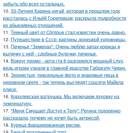
забыть обо всех остальных.
10.
33-Летняя Карина нигай, которая в прошлом году
рассталась с Ильёй Гореловым, раскрыла подробности
их абьюзивных отношений.
11.
Темный цвет от Clinique стал известен очень давно.
12.
Путешествие в Ссср: картины донецкой художницы.
13.
Печенье "Земелах". Очень люблю запах корицы и
выпечку с ней - сдобные булочки, печенье.
14.
Вокруг промо - арта гта 6 разгорелся мощный слух,
ведь игроки узнали в главной красотке Габриэлу Чикин.
15.
Зернистые, пиксельные фото и знакомые лица в
неровном свете - так теперь выглядят соцсети Майкла
олисе.
16.
Королевская ватрушка. Мы включаем духовку на
температуру.
17.
"Меня Смущает Доступ к Телу": Регина тодоренко
рассказала, почему не хочет быть актрисой.
18.
Курица фаршированная рисом.
19.
Белый праздничный торт.