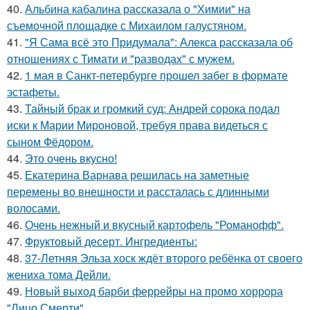
40.
Альбина кабалина рассказала о "Химии" на
съемочной площадке с Михаилом галустяном.
41.
"Я Сама всё это Придумала": Алекса рассказала об
отношениях с Тимати и "разводах" с мужем.
42.
1 мая в Санкт-петербурге прошел забег в формате
эстафеты.
43.
Тайный брак и громкий суд: Андрей сорока подал
иски к Марии Мироновой, требуя права видеться с
сыном Фёдором.
44.
Это очень вкусно!
45.
Екатерина Варнава решилась на заметные
перемены во внешности и рассталась с длинными
волосами.
46.
Очень нежный и вкусный картофель "Романофф".
47.
Фруктовый десерт. Ингредиенты:
48.
37-Летняя Эльза хоск ждёт второго ребёнка от своего
жениха тома Дейли.
49.
Новый выход барби феррейры на промо хоррора
"Лицо Смерти".