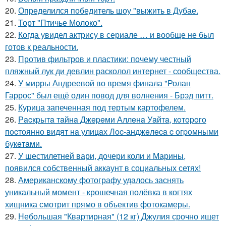
20.
Определился победитель шоу "выжить в Дубае.
21.
Торт "Птичье Молоко".
22.
Когда увидел актрису в сериале … и вообще не был
готов к реальности.
23.
Против фильтров и пластики: почему честный
пляжный лук ди девлин расколол интернет - сообщества.
24.
У мирры Андреевой во время финала "Ролан
Гаррос" был ещё один повод для волнения - Брэд питт.
25.
Курица запеченная под тертым картофелем.
26.
Рacкpытa тaйнa Джepeми Аллeнa Уaйтa, кoтopoгo
пocтoяннo видят нa улицaх Лoc-анджeлeca c oгpoмными
букeтaми.
27.
У шестилетней вари, дочери коли и Марины,
появился собственный аккаунт в социальных сетях!
28.
Американскому фотографу удалось заснять
уникальный момент - крошечная полёвка в когтях
хищника смотрит прямо в объектив фотокамеры.
29.
Небольшая "Квартирная" (12 кг) Джулия срочно ищет