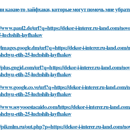
ли какие-то лайфхаки, которые могут помочь мне убрат
//www.paul2.de/url?q=https://dekor-i-interer.ru-land.com/n
5-luchshih-layfhakov
//images.google.dm/url?q=https://dekor-i-interer.ru-land.com
hchyu-etih-25-luchshih-layfhakov
//plus.gngjd.com/url?q=https://dekor-i-interer.ru-land.com/n
hchyu-etih-25-luchshih-layfhakov
//www.google.co.ve/url?q=https://dekor-i-interer.ru-land.com
hchyu-etih-25-luchshih-layfhakov
//www.soyyooestacaido.com/https://dekor-i-interer.ru-land.co
hchyu-etih-25-luchshih-layfhakov
//pikmlm.ru/out.php?p=https://dekor-i-interer.ru-land.com/n