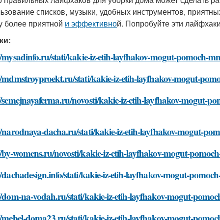
ьзование списков, музыки, удобных инструментов, приятны
у более приятной
и эффективно
й. Попробуйте эти лайфхаки
ки:
//mysadinfo.ru/stati/kakie-iz-etih-layfhakov-mogut-pomoch-mne
//mdmstroyproekt.ru/stati/kakie-iz-etih-layfhakov-mogut-pomo
//semejnayaferma.ru/novosti/kakie-iz-etih-layfhakov-mogut-po
//narodnaya-dacha.ru/stati/kakie-iz-etih-layfhakov-mogut-pom
//by-womens.ru/novosti/kakie-iz-etih-layfhakov-mogut-pomoch-
//dachadesign.info/stati/kakie-iz-etih-layfhakov-mogut-pomoch
//dom-na-vodah.ru/stati/kakie-iz-etih-layfhakov-mogut-pomoch
//mebel-doma23.ru/stati/kakie-iz-etih-layfhakov-mogut-pomoch