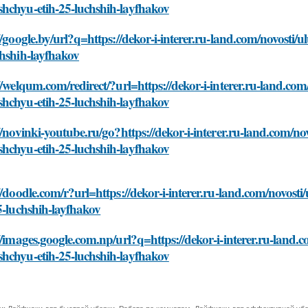
hchyu-etih-25-luchshih-layfhakov
//google.by/url?q=https://dekor-i-interer.ru-land.com/novost
chshih-layfhakov
//welqum.com/redirect/?url=https://dekor-i-interer.ru-land.c
hchyu-etih-25-luchshih-layfhakov
//novinki-youtube.ru/go?https://dekor-i-interer.ru-land.com/n
hchyu-etih-25-luchshih-layfhakov
//doodle.com/r?url=https://dekor-i-interer.ru-land.com/novo
5-luchshih-layfhakov
//images.google.com.np/url?q=https://dekor-i-interer.ru-land
hchyu-etih-25-luchshih-layfhakov