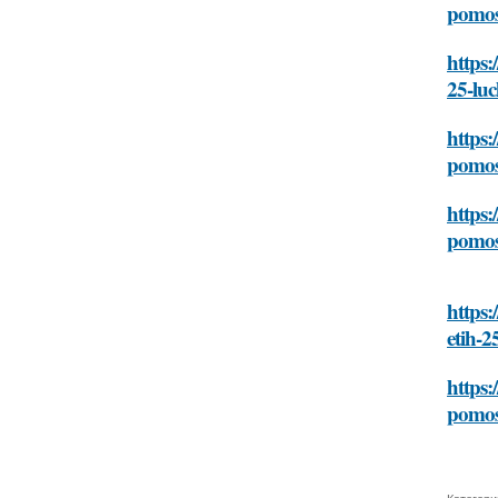
pomos
https:
25-lu
https:
pomos
https:
pomos
https:
etih-2
https:
pomos