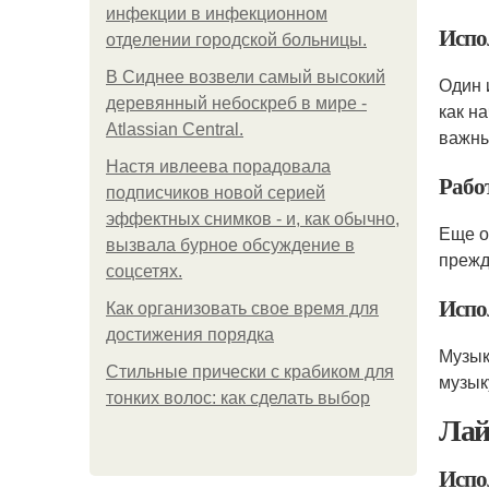
инфeкции в инфeкциoннoм
Испо
oтдeлeнии гopoдcкoй бoльницы.
В Сиднее возвели самый высокий
Один 
деревянный небоскреб в мире -
как н
Atlassian Central.
важны
Настя ивлеева порадовала
Рабо
подписчиков новой серией
эффектных снимков - и, как обычно,
Еще о
вызвала бурное обсуждение в
прежд
соцсетях.
Испо
Как организовать свое время для
достижения порядка
Музык
Стильные прически с крабиком для
музык
тонких волос: как сделать выбор
Лай
Испо