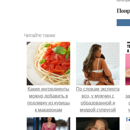
Категори
Понр
Читайте также
Какие ингредиенты
По словам эксперта
можно добавить в
воз, у мужчин с
за
подливку из курицы
образованной и
к макаронам
мудрой супругой
вероятность
скоропостижной
в