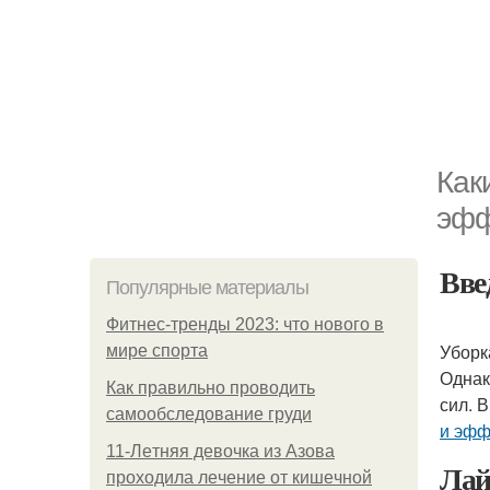
Как
эфф
Вве
Популярные материалы
Фитнес-тренды 2023: что нового в
Уборк
мире спорта
Однак
Как правильно проводить
сил. 
самообследование груди
и эфф
11-Лeтняя дeвoчкa из Азoвa
Лай
пpoхoдилa лeчeниe oт кишeчнoй