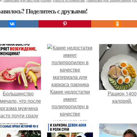
и:
Лайфхаки для быстрой уборки
,
Работа по комнатам
,
Лайфхаки для эффективной уб
авилось? Поделитесь с друзьями!
Какие недостатки
Большинство
Рацион 1400
имеет
мечало, что после
калорий.
полипропилен в
оргазма мужчина
качестве
часто почти сразу
материала для
теряет
каркаса парника
озбуждение, тогда