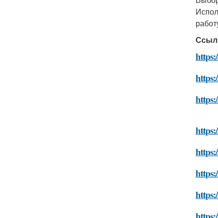
Испол
работ
Ссыл
https:
https:
https:
https:
https:
https:
https:
https: