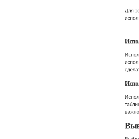
Для э
испол
Испо
Испол
испол
сдела
Испо
Испол
табли
важно
Выв
Выбор