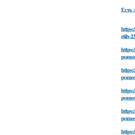
Есть 
https:
etih-2
https:
pomos
https:
pomos
https:
pomos
https:
pomos
https: