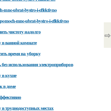
ch-mne-ubrat-bystro-i-effektivno
t-pomoch-mne-ubrat-bystro-i-effektivno
нить чистоту надолго
⇨
у в ванной комнате
тить время на уборку
ь без использования электроприборов
 в кухне
к в доме
эффективно
у в труднодоступных местах