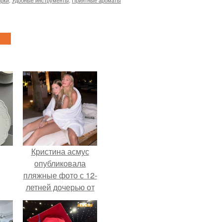
орки
,
Удобные инструменты
,
Приятные ароматы
Кристина асмус
опубликовала
пляжные фото с 12-
летней дочерью от
Гарика Харламова.