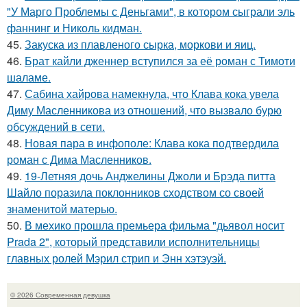
"У Марго Проблемы с Деньгами", в котором сыграли эль
фаннинг и Николь кидман.
45.
Закуска из плавленого сырка, моркови и яиц.
46.
Брат кайли дженнер вступился за её роман с Тимоти
шаламе.
47.
Сабина хайрова намекнула, что Клава кока увела
Диму Масленникова из отношений, что вызвало бурю
обсуждений в сети.
48.
Новая пара в инфополе: Клава кока подтвердила
роман с Дима Масленников.
49.
19-Летняя дочь Анджелины Джоли и Брэда питта
Шайло поразила поклонников сходством со своей
знаменитой матерью.
50.
В мехико прошла премьера фильма "дьявол носит
Prada 2", который представили исполнительницы
главных ролей Мэрил стрип и Энн хэтэуэй.
© 2026 Современная девушка