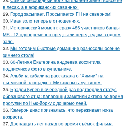
28.
Самый безобидный волк на планете живёт вовсе не
в лесах, а в африканских саваннах.
29.
Город засыпает. Просыпается FH на северном!
30.
Иван золо теперь в отношениях.
31.
Исторический момент: сразу 486 участников банды
MS - 13 одновременно предстали перед судом в одном
зале.
32.
Мы готовим быстрые домашние разносолы осенне
зимнего стола!
33.
60-Летняя Екатерина андреева восхитила
подписчиков фото в купальнике.
34.
Альбина кабалина рассказала о "Химии" на
съемочной площадке с Михаилом галустяном.
35.
Брэдли Купер в очередной раз подтвердил статус
образцового отца: папарацци заметили актера во время
прогулки по Нью-йорку с дочерью леей.
36.
Кэмерон диас призналась, что переживает из-за
возраста.
37.
Двенадцать лет назад во время съёмок фильма