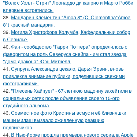
"Волк с Уолл - Стрит" Леонардо ди каприо и Марго Робби
впервые встретились.
38.
Мандарин Клементин "Amoa 8" (C. Clementina"Amoa
8") красный мандарин.
39.
Могила Христофора Колумба, Кафедральныи собор
в Севилье.
40.
Фан - сообщество "Гарри Поттера" определилось с
фаворитом на роль Северуса снейпа - им стал звезда
"дома дракона" Юэн Митчелл.
41.
Супруга Александра цекало, Дарья Эрвин, вновь
привлекла внимание публики, поделившись свежими
фотографиями.
42.
"Плесень Хайпует" - 67-летнюю мадонну захейтили в
социальных сетях после объявления своего 15-ого
студийного альбома.
43.
Совместное фото Кристины асмус и её близняшки
маши милаш вызвало оживлённую реакцию
подписчиков.
44.
В Нью-йорке прошла премьера нового сериала Apple