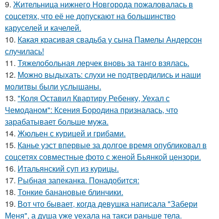
9.
Жительница нижнего Новгорода пожаловалась в
соцсетях, что её не допускают на большинство
каруселей и качелей.
10.
Какая красивая свадьба у сына Памелы Андерсон
случилась!
11.
Тяжелобольная лерчек вновь за танго взялась.
12.
Можно выдыхать: слухи не подтвердились и наши
молитвы были услышаны.
13.
"Коля Оставил Квартиру Ребенку, Уехал с
Чемоданом": Ксения Бородина призналась, что
зарабатывает больше мужа.
14.
Жюльен с курицей и грибами.
15.
Канье уэст впервые за долгое время опубликовал в
соцсетях совместные фото с женой Бьянкой цензори.
16.
Итальянский суп из курицы.
17.
Рыбная запеканка. Понадобится:
18.
Тонкие банановые блинчики.
19.
Вот что бывает, когда девушка написала "Забери
Меня", а душа уже уехала на такси раньше тела.