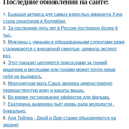
Последние обновления на сайте:
1.
Бывшая актриса для самых взрослых амаранта Хэнк
стала сенатором в Колумбии.
2.
За последние пять лет в России построено более 6
тыс.
3.
Мужчины с умными и образованными супругами реже
сталкиваются с внезапной смертью, заявила эксперт
воз.
4.
Этот паразит цепляется присосками за тонкий
кишечник и месяцами или годами может почти никак
себя не выдавать.
5.
Многодетная мать Саша зверева демонстрирует
перерастянутую кожу и канаты мышц.
6.
Во время тестирования эффектов для фильма.
7.
Екатерина андреева пьёт кровь ради молодости -
буквально.
8.
Аня Тейлор - Джой и Дрю старки объединяются на
экране!