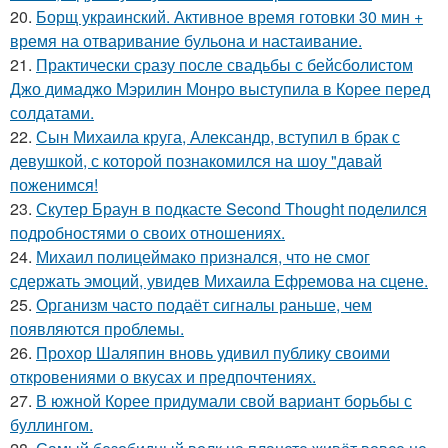
20.
Борщ украинский. Активное время готовки 30 мин +
время на отваривание бульона и настаивание.
21.
Практически сразу после свадьбы с бейсболистом
Джо димаджо Мэрилин Монро выступила в Корее перед
солдатами.
22.
Сын Михаила круга, Александр, вступил в брак с
девушкой, с которой познакомился на шоу "давай
поженимся!
23.
Скутер Браун в подкасте Second Thought поделился
подробностями о своих отношениях.
24.
Михаил полицеймако признался, что не смог
сдержать эмоций, увидев Михаила Ефремова на сцене.
25.
Организм часто подаёт сигналы раньше, чем
появляются проблемы.
26.
Прохор Шаляпин вновь удивил публику своими
откровениями о вкусах и предпочтениях.
27.
В южной Корее придумали свой вариант борьбы с
буллингом.