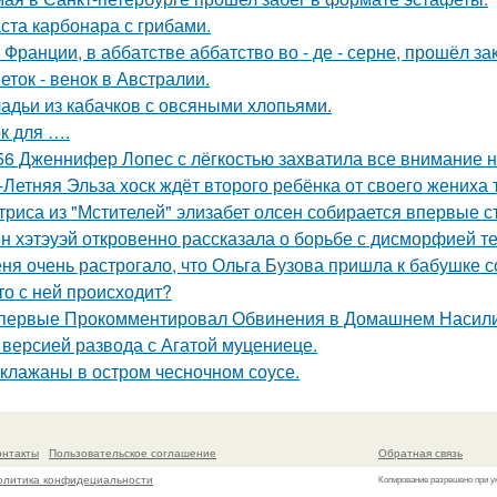
ста карбонара с грибами.
 Франции, в аббатстве аббатство во - де - серне, прошёл з
еток - венок в Австралии.
адьи из кабачков с овсяными хлопьями.
к для ….
56 Дженнифер Лопес с лёгкостью захватила все внимание на
-Летняя Эльза хоск ждёт второго ребёнка от своего жениха 
триса из "Мстителей" элизабет олсен собирается впервые с
н хэтэуэй откровенно рассказала о борьбе с дисморфией те
ня очень растрогало, что Ольга Бузова пришла к бабушке с
то с ней происходит?
первые Прокомментировал Обвинения в Домашнем Насилии
 версией развода с Агатой муцениеце.
клажаны в остром чесночном соусе.
онтакты
Пользовательское соглашение
Обратная связь
олитика конфидециальности
Копирование разрешено при у