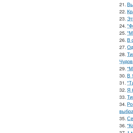
21.
Вы
22.
Кр
23.
Эт
24.
"Ф
25.
"М
26.
В 
27.
Од
28.
Ти
Чудов
29.
"М
30.
В 
31.
"Т
32.
Я 
33.
Ти
34.
Ро
выбра
35.
Се
36.
"К
37.
1 