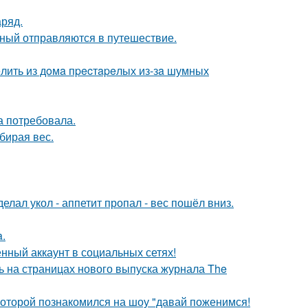
аряд.
ьный отправляются в путешествие.
лить из дoмa пpecтapeлых из-зa шумных
а потребовала.
бирая вес.
елал укол - аппетит пропал - вес пошёл вниз.
a.
нный аккаунт в социальных сетях!
ь на страницах нового выпуска журнала The
 которой познакомился на шоу "давай поженимся!