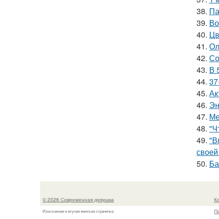
38.
Па
39.
Во
40.
Цв
41.
Ол
42.
Со
43.
В 
44.
37
45.
Ак
46.
Эн
47.
Ме
48.
"Ч
49.
"В
своей
50.
Ба
© 2026 Современная девушка
К
П
Изысканная и жгучая женская страничка