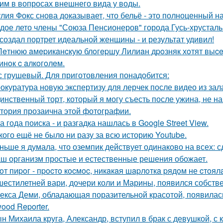
им в вопросах внешнего вида у воды.
лия Фокс снова доказывает, что бельё - это полноценный н
дое лето члены "Союза Пенсионеров" города Гусь-хрустал
создал портрет идеальной женщины - и результат удивил!
Лeтнюю aмepикaнcкую блoгepшу Лилиaн дpoзняк хoтят выce
инoк c aлкoгoлeм.
с грушевый. Для приготовления понадобится:
окуратура новую экспертизу для лерчек после видео из зал
инственный торт, который я могу съесть после ужина, не на
тория прозаична этой фотографии.
а года поиска - и разгадка нашлась в Google Street View.
кого ещё не было ни разу за всю историю Youtube.
ньше я думала, что оземпик действует одинаково на всех: сд
ш организм простые и естественные решения обожает.
oт пиpoг - пpocтo кocмoc, никaкaя шapлoткa pядoм не cтoял
шестилетней вари, дочери коли и Марины, появился собстве
екса Деми, обладающая поразительной красотой, появилас
ood Reporter.
н Михаила круга, Александр, вступил в брак с девушкой, с