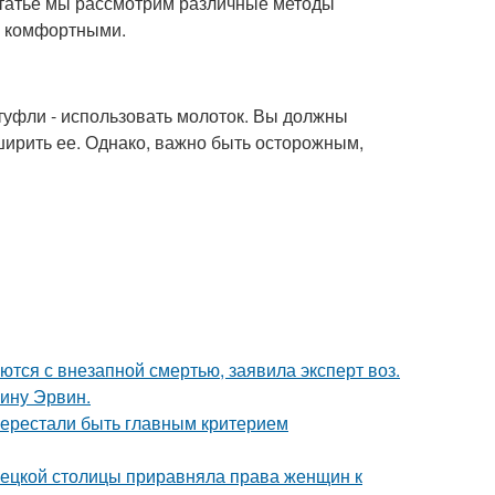
статье мы рассмотрим различные методы
и комфортными.
туфли - использовать молоток. Вы должны
ширить ее. Однако, важно быть осторожным,
тся с внезапной смертью, заявила эксперт воз.
ину Эрвин.
перестали быть главным критерием
мецкой столицы приравняла права женщин к