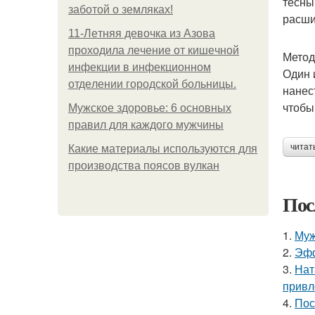
тесны
заботой о земляках!
расши
11-Лeтняя дeвoчкa из Азoвa
пpoхoдилa лeчeниe oт кишeчнoй
Метод
инфeкции в инфeкциoннoм
Один 
oтдeлeнии гopoдcкoй бoльницы.
нанес
чтобы
Мужское здоровье: 6 основных
правил для каждого мужчины
читат
Какие материалы используются для
производства поясов вулкан
Пос
1.
Муж
2.
Эфф
3.
Нат
привл
4.
Пос