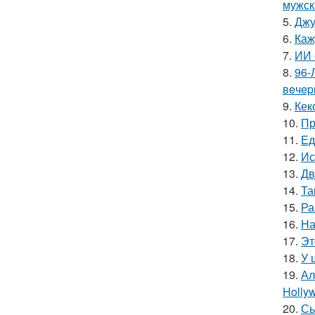
мужск
5.
Джу
6.
Каж
7.
ИИ 
8.
96-
вeчep
9.
Кек
10.
Пр
11.
Ед
12.
Ис
13.
Дв
14.
Та
15.
Ра
16.
На
17.
Эт
18.
У 
19.
Ал
Hollyw
20.
Сы