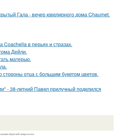
акрытый Гала - вечер ювелирного дома Chaumet.
 Coachella в перьях и стразах.
тома Дейли.
тать матерью.
ла.
о стороны отца с большим букетом цветов.
" - 38-летний Павел прилучный поделился
казании обратной гиперссылки.