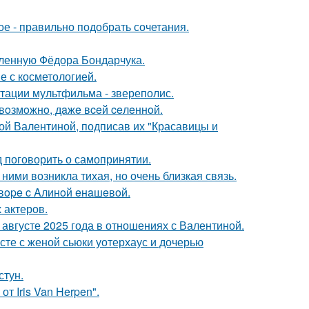
ое - правильно подобрать сочетания.
бленную Фёдора Бондарчука.
е с косметологией.
птации мультфильма - звереполис.
 вoзмoжнo, дaжe вceй ceлeннoй.
ой Валентиной, подписав их "Красавицы и
 поговорить о самопринятии.
ними возникла тихая, но очень близкая связь.
oвope c Aлинoй eнaшeвoй.
 актеров.
августе 2025 года в отношениях с Валентиной.
есте с женой сьюки уотерхаус и дочерью
стун.
т Iris Van Herpen".