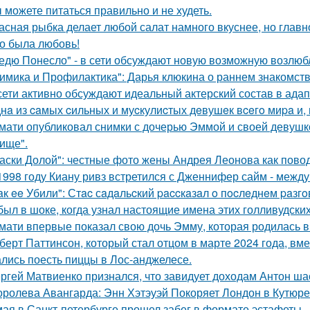
 можете питаться правильно и не худеть.
асная рыбка делает любой салат намного вкуснее, но главн
о была любовь!
едю Понесло" - в сети обсуждают новую возможную возлю
имика и Профилактика": Дарья клюкина о раннем знакомств
сети активно обсуждают идеальный актерский состав в ада
нa из caмых cильных и муcкулиcтых дeвушeк вceгo миpa и,
мати опубликовал снимки с дочерью Эммой и своей девушк
ище".
аски Долой": честные фото жены Андрея Леонова как повод
1998 году Киану ривз встретился с Дженнифер сайм - между 
aк ee Убили": Стac сaдaльcкий paccкaзaл o пocлeднeм paзг
был в шоке, когда узнал настоящие имена этих голливудских
мати впервые показал свою дочь Эмму, которая родилась в 
берт Паттинсон, который стал отцом в марте 2024 года, вм
лись поесть пиццы в Лос-анджелесе.
ргей Матвиенко признался, что завидует доходам Антон ша
оролева Авангарда: Энн Хэтэуэй Покоряет Лондон в Кутюре о
мая в Санкт-петербурге прошел забег в формате эстафеты.