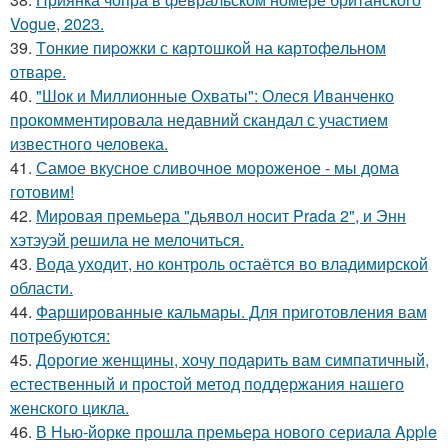
Vogue, 2023.
39.
Tонкие пиpoжки с кaртoшкoй на картoфeльном
отваpe.
40.
"Шок и Миллионные Охваты": Олеся Иванченко
прокомментировала недавний скандал с участием
известного человека.
41.
Самое вкусное сливочное мороженое - мы дома
готовим!
42.
Мировая премьера "дьявол носит Prada 2", и Энн
хэтэуэй решила не мелочиться.
43.
Вода уходит, но контроль остаётся во владимирской
области.
44.
Фаршированные кальмары. Для приготовления вам
потребуются:
45.
Дорогие женщины, хочу подарить вам симпатичный,
естественный и простой метод поддержания нашего
женского цикла.
46.
В Нью-йорке прошла премьера нового сериала Apple