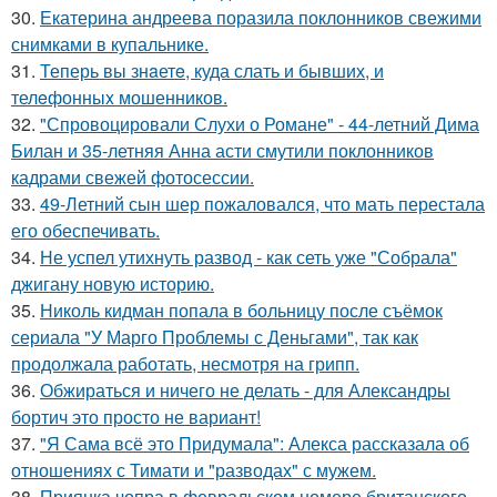
30.
Екатерина андреева поразила поклонников свежими
снимками в купальнике.
31.
Теперь вы знaетe, куда слать и бывших, и
телeфонныx мошенников.
32.
"Спровоцировали Слухи о Романе" - 44-летний Дима
Билан и 35-летняя Анна асти смутили поклонников
кадрами свежей фотосессии.
33.
49-Летний сын шер пожаловался, что мать перестала
его обеспечивать.
34.
Не успел утихнуть развод - как сеть уже "Собрала"
джигану новую историю.
35.
Николь кидман попала в больницу после съёмок
сериала "У Марго Проблемы с Деньгами", так как
продолжала работать, несмотря на грипп.
36.
Обжираться и ничего не делать - для Александры
бортич это просто не вариант!
37.
"Я Сама всё это Придумала": Алекса рассказала об
отношениях с Тимати и "разводах" с мужем.
38.
Приянка чопра в февральском номере британского