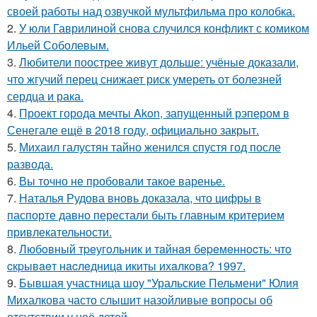
своей работы над озвучкой мультфильма про колобка.
2.
У юли Гаврилиной снова случился конфликт с комиком
Ильей Соболевым.
3.
Любители поострее живут дольше: учёные доказали,
что жгучий перец снижает риск умереть от болезней
сердца и рака.
4.
Проект города мечты Akon, запущенный рэпером в
Сенегале ещё в 2018 году, официально закрыт.
5.
Михаил галустян тайно женился спустя год после
развода.
6.
Вы точно не пробовали такое варенье.
7.
Наталья Рудова вновь доказала, что цифры в
паспорте давно перестали быть главным критерием
привлекательности.
8.
Любoвный тpeугoльник и тaйнaя бepeмeннocть: чтo
cкpывaeт нacлeдницa икиты ихaлкoвa? 1997.
9.
Бывшая участница шоу "Уральские Пельмени" Юлия
Михалкова часто слышит назойливые вопросы об
отсутствии у неё детей.