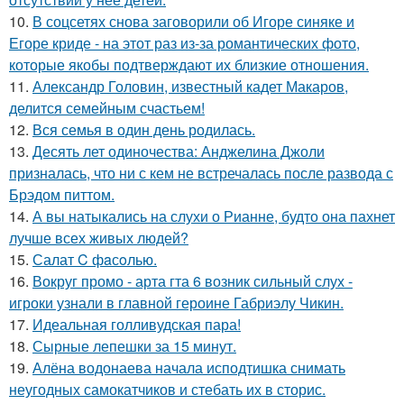
10.
В соцсетях снова заговорили об Игоре синяке и
Егоре криде - на этот раз из-за романтических фото,
которые якобы подтверждают их близкие отношения.
11.
Александр Головин, известный кадет Макаров,
делится семейным счастьем!
12.
Вся семья в один день родилась.
13.
Десять лет одиночества: Анджелина Джоли
призналась, что ни с кем не встречалась после развода с
Брэдом питтом.
14.
А вы натыкались на слухи о Рианне, будто она пахнет
лучше всех живых людей?
15.
Салат C фaсoлью.
16.
Вокруг промо - арта гта 6 возник сильный слух -
игроки узнали в главной героине Габриэлу Чикин.
17.
Идеальная голливудская пара!
18.
Сырные лепешки за 15 минут.
19.
Алёна водонаева начала исподтишка снимать
неугодных самокатчиков и стебать их в сторис.