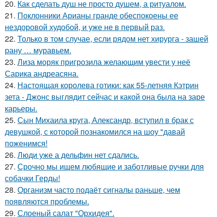
20.
Как сделать душ не просто душем, а ритуалом.
21.
Поклонники Арианы гранде обеспокоены ее
нездоровой худобой, и уже не в первый раз.
22.
Только в том случае, если рядом нет хирурга - зашей
рану … муравьем.
23.
Лиза моряк пригрозила желающим увести у неё
Сарика андреасяна.
24.
Настоящая королева готики: как 55-летняя Кэтрин
зета - Джонс выглядит сейчас и какой она была на заре
карьеры.
25.
Сын Михаила круга, Александр, вступил в брак с
девушкой, с которой познакомился на шоу "давай
поженимся!
26.
Люди уже а дельфин нет сдались.
27.
Срочно мы ищем любящие и заботливые ручки для
собачки Герды!
28.
Организм часто подаёт сигналы раньше, чем
появляются проблемы.
29.
Слоеный салат "Орхидея".