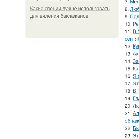
7.
Мег
8.
Люб
Какие специи лучше использовать
9.
Под
для вяления баклажанов
10.
Ре
11.
В 
сентя
12.
Ку
13.
Ак
14.
За
15.
Ка
16.
Я 
17.
Эт
18.
В 
19.
Гл
20.
Лю
21.
Ал
обнаж
22.
Бь
23.
Эт