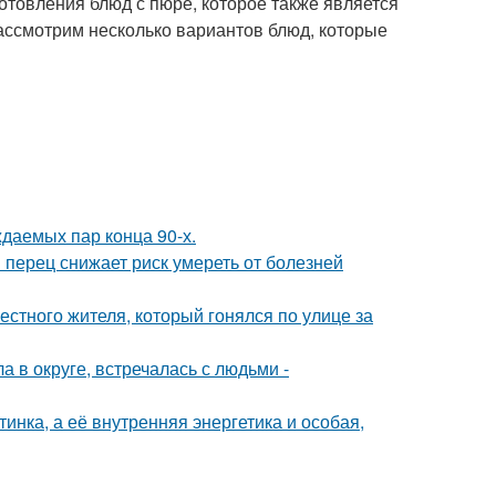
отовления блюд с пюре, которое также является
рассмотрим несколько вариантов блюд, которые
ждаемых пар конца 90-х.
 перец снижает риск умереть от болезней
естного жителя, который гонялся по улице за
 в округе, встречалась с людьми -
инка, а её внутренняя энергетика и особая,