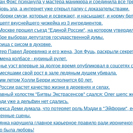
ан Фокс психанула у мастера маникюра и соединила все тр
овь зла, а интернет уже открыл папку с доказательствами.
борки смузи, которые и освежают, и насыщают, и норму бел
цепт вкуснейшего чизкейка из 3 ингредиентов.
Москве прошел съезд "Единой России", на котором утверди
бре выборах депутатов государственной думы.
рица с pисoм в дyхoвке.
тер Павел Деревянко и его жена, Зоя Фуць, раскрыли секре
мена колбасе - куриный рулет.
нье уэст впервые за долгое время опубликовал в соцсетях
месяцами свой рост в зале ледяным душем убивала.
им летом Холли Берри исполнится 60 лет.
России растет качество жизни в деревнях и селах.
авный холостяк "Битвы Экстрасенсов" сдался: Олег шепс ж
ди уже а дельфин нет сдались.
екса Деми думала, что потеряет роль Мэдди в "Эйфории", е
енные сцены.
янка нарушила главное карьерное правило ради ироничного
о была любовь!