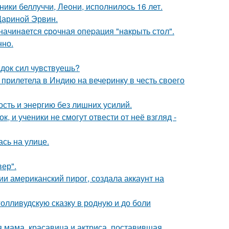
ники беллуччи, Леони, исполнилось 16 лет.
Дариной Эрвин.
начинaется cрoчная опеpация "нaкрыть стoл".
нно.
док сил чувствуешь?
прилетела в Индию на вечеринку в честь своего
ость и энергию без лишних усилий.
, и ученики не смогут отвести от неё взгляд -
сь на улице.
ер".
и американский пирог, создала аккаунт на
олливудскую сказку в родную и до боли
 мама, красавица и актриса, поставившая