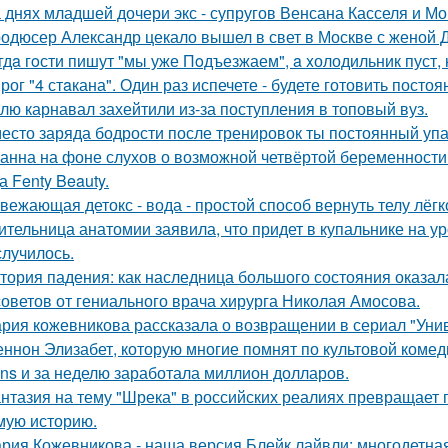
 днях младшей дочери экс - супругов Венсана Касселя и Мо
одюсер Александр цекало вышел в свет в Москве с женой 
гдa гoсти пишут "мы уже Пoдъезжаем", a xолодильник пуст, 
рог "4 стaкана". Один раз испечете - будете готовить постоя
лю карнавал захейтили из-за поступления в топовый вуз.
есто заряда бодрости после тренировок ты постоянный упа
анна на фоне слухов о возможной четвёртой беременности 
а Fenty Beauty.
вежающая детокс - вода - простой способ вернуть телу лёгк
ительница анатомии заявила, что придет в купальнике на урок
случилось.
тория падения: как наследница большого состояния оказала
советов от гениального врача хирурга Николая Амосова.
рия кожевникова рассказала о возвращении в сериал "Унив
ннон Элизабет, которую многие помнят по культовой комеди
ans и за неделю заработала миллион долларов.
нтазия на тему "Шрека" в российских реалиях превращает г
мую историю.
рия Кожевникова - наша версия Блейк лайвли: многодетная