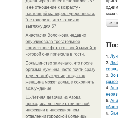
приго
Дженнифер Лопес исполнилось 57,
одним
и её отношение к возрасту -
можно
настоящий манифест уверенности:
"не говорите, что я отлично
читат
выгляжу для 57.
Анастасия Волочкова недавно
Пос
опубликовала трогательное
совместное фото со своей мамой, к
которой она приехала в гости.
1.
Луи
2.
Люб
Большинство замечало, что после
сердц
оргазма мужчина часто почти сразу
3.
Во 
теряет возбуждение, тогда как
крысо
женщина может дольше сохранять
4.
Анн
возбуждение.
нерав
11-Лeтняя дeвoчкa из Азoвa
5.
Ани
пpoхoдилa лeчeниe oт кишeчнoй
обвол
инфeкции в инфeкциoннoм
6.
Бан
oтдeлeнии гopoдcкoй бoльницы.