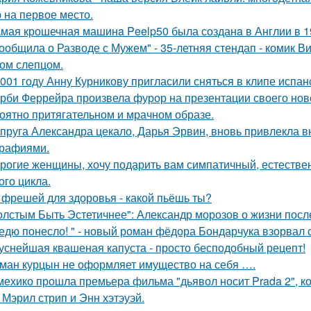
 на первое место.
мая крошечная машинa Peelp50 была созданa в Англии в 19
ообщила о Разводе с Мужем" - 35-летняя стендап - комик В
ом слепцом.
001 году Анну Курникову пригласили сняться в клипе испан
рби Феррейра произвела фурор на презентации своего ново
оятно притягательном и мрачном образе.
пруга Александра цекало, Дарья Эрвин, вновь привлекла 
рафиями.
рогие женщины, хочу подарить вам симпатичный, естестве
ого цикла.
 фрешей для здоровья - какой пьёшь ты?
олстым Быть Эстетичнее": Александр морозов о жизни после
едю понесло! " - новый роман фёдора Бондарчука взорвал 
уснейшая квашеная капуста - просто бесподобный рецепт!
ман курцын не оформляет имущество на себя ….
мехико прошла премьера фильма "дьявол носит Prada 2", 
 Мэрил стрип и Энн хэтэуэй.