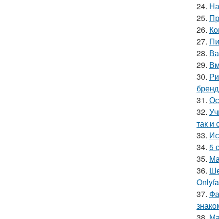
24.
На
25.
Пр
26.
Кo
27.
Пи
28.
Ва
29.
Вм
30.
Ри
бренд
31.
Ос
32.
Уч
так и 
33.
Ис
34.
5 
35.
Ма
36.
Ше
Onlyf
37.
Фа
знако
38.
Ма