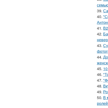
семью
39.
Са
40.
"С
Антон
41.
В2
42.
Ба
невер
43.
Су
фотог
44.
До
женск
45.
10
46.
"Т
47.
"Ф
48.
Вк
49.
Ро
50.
В 
ролей