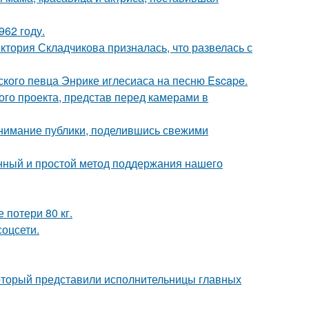
62 году.
иктория Складчикова призналась, что развелась с
ского певца Энрике иглесиаса на песню Escape.
го проекта, представ перед камерами в
внимание публики, поделившись свежими
нный и простой метод поддержания нашего
 потери 80 кг.
соцсети.
который представили исполнительницы главных