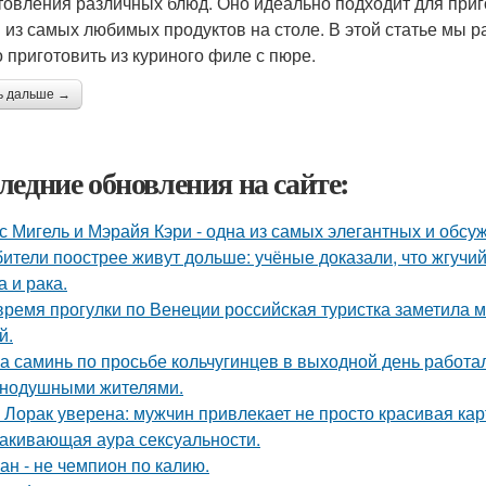
товления различных блюд. Оно идеально подходит для приг
 из самых любимых продуктов на столе. В этой статье мы 
 приготовить из куриного филе с пюре.
ь дальше →
ледние обновления на сайте:
с Мигель и Мэрайя Кэри - одна из самых элегантных и обсу
ители поострее живут дольше: учёные доказали, что жгучий
а и рака.
время прогулки по Венеции российская туристка заметила м
й.
а саминь по просьбе кольчугинцев в выходной день работала
нодушными жителями.
 Лорак уверена: мужчин привлекает не просто красивая карт
акивающая аура сексуальности.
ан - не чемпион по калию.