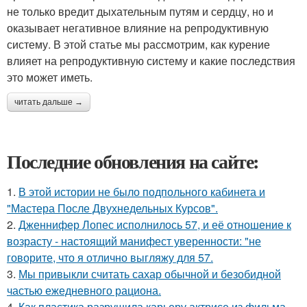
не только вредит дыхательным путям и сердцу, но и
оказывает негативное влияние на репродуктивную
систему. В этой статье мы рассмотрим, как курение
влияет на репродуктивную систему и какие последствия
это может иметь.
читать дальше →
Последние обновления на сайте:
1.
В этой истории не было подпольного кабинета и
"Мастера После Двухнедельных Курсов".
2.
Дженнифер Лопес исполнилось 57, и её отношение к
возрасту - настоящий манифест уверенности: "не
говорите, что я отлично выгляжу для 57.
3.
Мы привыкли считать сахар обычной и безобидной
частью ежедневного рациона.
4.
Как пластика разрушила карьеру актрисе из фильма