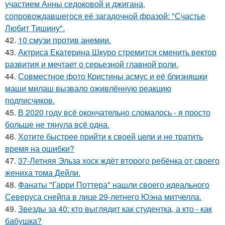
участием Анны седоковой и джигана,
сопровождавшегося её загадочной фразой: "Счастье
Любит Тишину".
42.
10 смузи против анемии.
43.
Актриса Екатерина Шкуро стремится сменить вектор
развития и мечтает о серьезной главной роли.
44.
Совместное фото Кристины асмус и её близняшки
маши милаш вызвало оживлённую реакцию
подписчиков.
45.
В 2020 году всё окончательно сломалось - я просто
больше не тянула всё одна.
46.
Хотите быстрее прийти к своей цели и не тратить
время на ошибки?
47.
37-Летняя Эльза хоск ждёт второго ребёнка от своего
жениха тома Дейли.
48.
Фанаты "Гарри Поттера" нашли своего идеального
Северуса снейпа в лице 29-летнего Юэна митчелла.
49.
Звезды за 40: кто выглядит как студентка, а кто - как
бабушка?