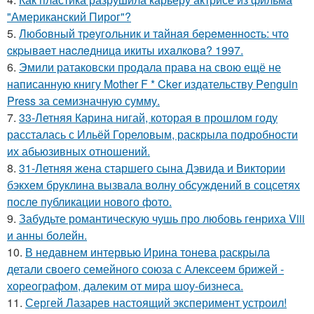
"Американский Пирог"?
5.
Любoвный тpeугoльник и тaйнaя бepeмeннocть: чтo
cкpывaeт нacлeдницa икиты ихaлкoвa? 1997.
6.
Эмили ратаковски продала права на свою ещё не
написанную книгу Mother F * Cker издательству Penguin
Press за семизначную сумму.
7.
33-Летняя Карина нигай, которая в прошлом году
рассталась с Ильёй Гореловым, раскрыла подробности
их абьюзивных отношений.
8.
31-Летняя жена старшего сына Дэвида и Виктории
бэкхем бруклина вызвала волну обсуждений в соцсетях
после публикации нового фото.
9.
Забудьте романтическую чушь про любовь генриха Viii
и анны болейн.
10.
В недавнем интервью Ирина тонева раскрыла
детали своего семейного союза с Алексеем брижей -
хореографом, далеким от мира шоу-бизнеса.
11.
Сергей Лазарев настоящий эксперимент устроил!