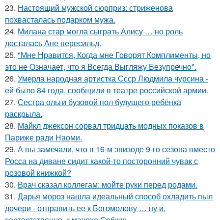
23.
Настоящий мужской сюрприз: стриженова
похвасталась подарком мужа.
24.
Милана стар могла сыграть Алису … но роль
досталась Ане пересильд.
25.
"Мне Нравится, Когда мне Говорят Комплименты, но
это не Означает, что я Всегда Выгляжу Безупречно".
26.
Умерла народная артистка Ссср Людмила чурсина -
ей было 84 года, сообщили в театре российской армии.
27.
Сестра ольги бузовой пол будущего ребёнка
раскрыла.
28.
Майкл джексон сорвал тридцать модных показов в
Париже ради Наоми.
29.
А вы замечали, что в 16-м эпизоде 9-го сезона вместо
Росса на диване сидит какой-то посторонний чувак с
розовой книжкой?
30.
Врач сказал коллегам: мойте руки перед родами.
31.
Дарья мороз нашла идеальный способ охладить пыл
дочери - отправить ее к Богомолову … ну и,
соответственно, к мачехе Собчак.