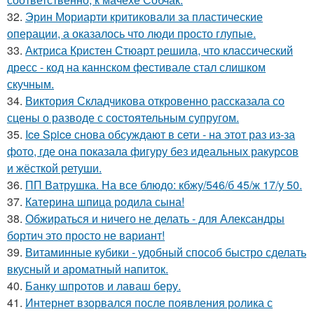
32.
Эрин Мориарти критиковали за пластические
операции, а оказалось что люди просто глупые.
33.
Актриса Кристен Стюарт решила, что классический
дресс - код на каннском фестивале стал слишком
скучным.
34.
Виктория Складчикова откровенно рассказала со
сцены о разводе с состоятельным супругом.
35.
Ice Spice снова обсуждают в сети - на этот раз из-за
фото, где она показала фигуру без идеальных ракурсов
и жёсткой ретуши.
36.
ПП Ватрушка. На все блюдо: кбжу/546/б 45/ж 17/у 50.
37.
Катерина шпица родила сына!
38.
Обжираться и ничего не делать - для Александры
бортич это просто не вариант!
39.
Витаминные кубики - удобный способ быстро сделать
вкусный и ароматный напиток.
40.
Банку шпротов и лаваш беру.
41.
Интернет взорвался после появления ролика с