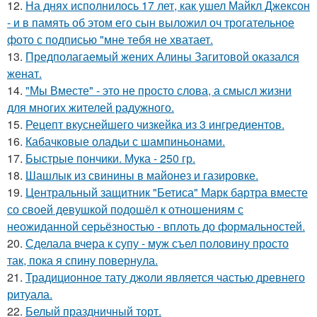
12.
На днях исполнилось 17 лет, как ушел Майкл Джексон
- и в память об этом его сын выложил оч трогательное
фото с подписью "мне тебя не хватает.
13.
Предполагаемый жених Алины Загитовой оказался
женат.
14.
"Мы Вместе" - это не просто слова, а смысл жизни
для многих жителей радужного.
15.
Рецепт вкуснейшего чизкейка из 3 ингредиентов.
16.
Кабачковые оладьи с шампиньонами.
17.
Быстрые пончики. Мука - 250 гр.
18.
Шашлык из свинины в майонез и газировке.
19.
Центральный защитник "Бетиса" Марк бартра вместе
со своей девушкой подошёл к отношениям с
неожиданной серьёзностью - вплоть до формальностей.
20.
Сделала вчера к супу - муж съел половину просто
так, пока я спину повернула.
21.
Традиционное тату джоли является частью древнего
ритуала.
22.
Белый праздничный торт.