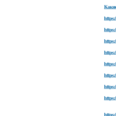
Какие
https:
https:
https:
https:
https:
https:
https:
https:
https: