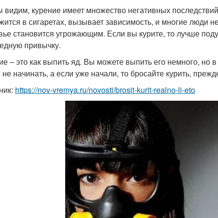
ы видим, курение имеет множество негативных последствий
жится в сигаретах, вызывает зависимость, и многие люди н
вье становится угрожающим. Если вы курите, то лучше под
редную привычку.
ие – это как выпить яд. Вы можете выпить его немного, но в 
 не начинать, а если уже начали, то бросайте курить, прежд
ник:
https://nov-vremya.ru/novosti/brosit-kurit-realno-li-eto