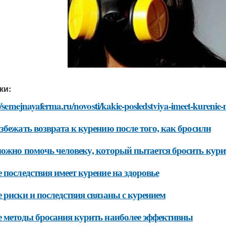
ки:
//semejnayaferma.ru/novosti/kakie-posledstviya-imeet-kurenie
збежать возврата к курению после того, как бросили
ожно помочь человеку, который пытается бросить кури
 последствия имеет курение на здоровье
 риски и последствия связаны с курением
 методы бросания курить наиболее эффективны