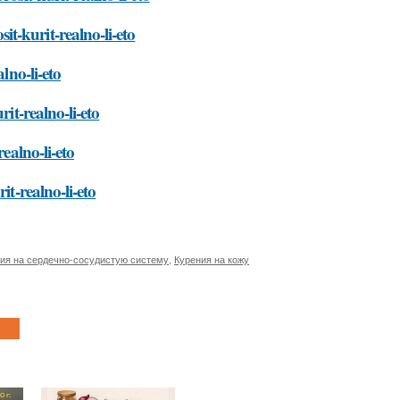
t-kurit-realno-li-eto
lno-li-eto
it-realno-li-eto
ealno-li-eto
it-realno-li-eto
ия на сердечно-сосудистую систему
,
Курения на кожу