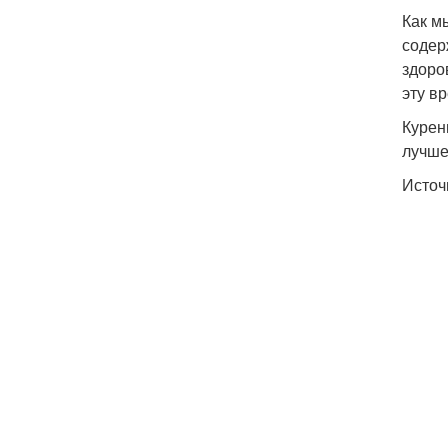
Как м
содер
здоро
эту в
Курен
лучше
Источ