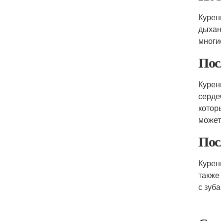
Курен
дыхан
многи
Пос
Курен
серде
котор
может
Пос
Курен
также
с зуб