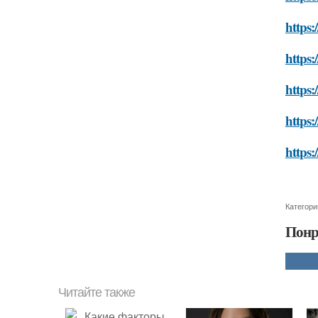
https:
https:
https:
https:
https:
Категори
Понр
Читайте также