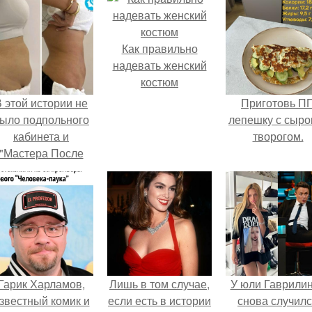
Как правильно
надевать женский
костюм
 этой истории не
Приготовь П
ыло подпольного
лепешку с сыро
кабинета и
творогом.
"Мастера После
Двухнедельных
Курсов".
Гарик Харламов,
Лишь в том случае,
У юли Гаврили
звестный комик и
если есть в истории
снова случил