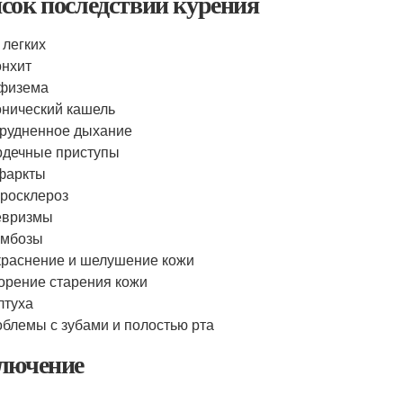
сок последствий курения
 легких
нхит
физема
нический кашель
рудненное дыхание
дечные приступы
фаркты
росклероз
евризмы
омбозы
раснение и шелушение кожи
орение старения кожи
лтуха
блемы с зубами и полостью рта
лючение