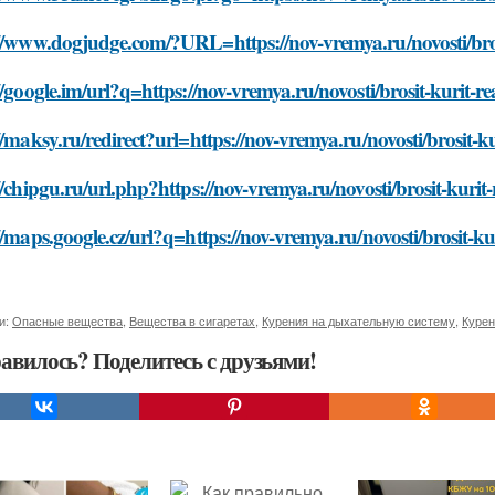
//www.dogjudge.com/?URL=https://nov-vremya.ru/novosti/brosi
//google.im/url?q=https://nov-vremya.ru/novosti/brosit-kurit-rea
//maksy.ru/redirect?url=https://nov-vremya.ru/novosti/brosit-kur
//chipgu.ru/url.php?https://nov-vremya.ru/novosti/brosit-kurit-r
//maps.google.cz/url?q=https://nov-vremya.ru/novosti/brosit-kur
и:
Опасные вещества
,
Вещества в сигаретах
,
Курения на дыхательную систему
,
Курен
авилось? Поделитесь с друзьями!