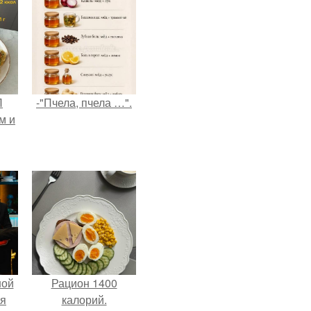
П
-"Пчела, пчела …".
м и
ной
Рацион 1400
ся
калорий.