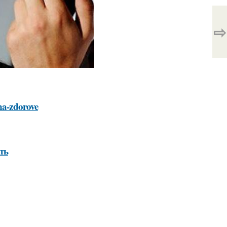
⇨
-na-zdorove
ть