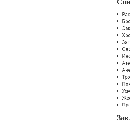
Спи
Рак
Бро
Эм
Хро
Зат
Сер
Ин
Ате
Ан
Тр
Пок
Уск
Же
Про
Зак