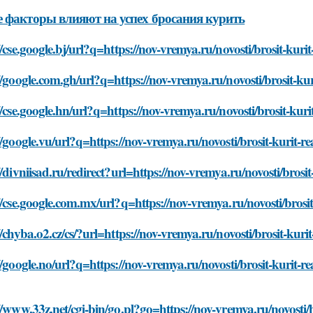
 факторы влияют на успех бросания курить
//cse.google.bj/url?q=https://nov-vremya.ru/novosti/brosit-kurit-
//google.com.gh/url?q=https://nov-vremya.ru/novosti/brosit-kuri
//cse.google.hn/url?q=https://nov-vremya.ru/novosti/brosit-kurit
//google.vu/url?q=https://nov-vremya.ru/novosti/brosit-kurit-rea
//divniisad.ru/redirect?url=https://nov-vremya.ru/novosti/brosit-
//cse.google.com.mx/url?q=https://nov-vremya.ru/novosti/brosit-
//chyba.o2.cz/cs/?url=https://nov-vremya.ru/novosti/brosit-kurit-
//google.no/url?q=https://nov-vremya.ru/novosti/brosit-kurit-rea
//www.33z.net/cgi-bin/go.pl?go=https://nov-vremya.ru/novosti/br