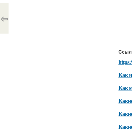
⇦
Ссыл
https:
Как и
Как м
Какие
Какие
Какие