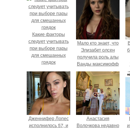
Какие факторы
следует учитывать
Мало кто знает, что
В
при выборе пары
Элизабет олсен
б
для смешанных
получила роль алы
грядок
Ванды максимофф
не сразу.
Дженнифер Лопес
Анастасия
исполнилось 57, и
Волочкова недавно
и