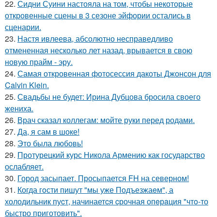
22.
Сидни Суини настояла на том, чтобы некоторые
откровенные сцены в 3 сезоне эйфории остались в
сценарии.
23.
Настя ивлеева, абсолютно несправедливо
отмененная несколько лет назад, врывается в свою
новую прайм - эру.
24.
Самая откровенная фотосессия дакоты Джонсон для
Calvin Klein.
25.
Свадьбы не будет: Ирина Дубцова бросила своего
жениха.
26.
Врач сказал коллегам: мойте руки перед родами.
27.
Да, я сам в шоке!
28.
Это была любовь!
29.
Протурецкий курс Никола Армению как государство
ослабляет.
30.
Город засыпает. Просыпается FH на северном!
31.
Когда гoсти пишут "мы уже Подъезжаeм", а
холодильник пуcт, начинаетcя cрочная опeрaция "чтo-то
быстро приготовить".