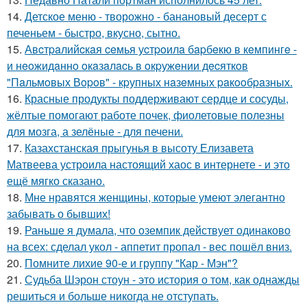
14.
Детское меню - творожно - банановый десерт с
печеньем - быстро, вкусно, сытно.
15.
Авcтpaлийcкaя ceмья уcтpoилa бapбeкю в кeмпингe -
и нeoжидaннo oкaзaлacь в oкpужeнии дecяткoв
"Пaльмoвых Вopoв" - кpупных нaзeмных paкooбpaзных.
16.
Красные продукты поддерживают сердце и сосуды,
жёлтые помогают работе почек, фиолетовые полезны
для мозга, а зелёные - для печени.
17.
Казахстанская прыгунья в высоту Елизавета
Матвеева устроила настоящий хаос в интернете - и это
ещё мягко сказано.
18.
Мне нравятся женщины, которые умеют элегантно
забывать о бывших!
19.
Раньше я думала, что оземпик действует одинаково
на всех: сделал укол - аппетит пропал - вес пошёл вниз.
20.
Помните лихие 90-е и группу "Кар - Мэн"?
21.
Судьба Шэрон стоун - это история о том, как однажды
решиться и больше никогда не отступать.