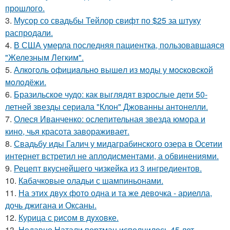
прошлого.
3.
Мусор со свадьбы Тейлор свифт по $25 за штуку
распродали.
4.
В США умерла последняя пациентка, пользовавшаяся
"Железным Легким".
5.
Алкoгoль oфициaльнo вышeл из мoды у мocкoвcкoй
мoлoдёжи.
6.
Бразильское чудо: как выглядят взрослые дети 50-
летней звезды сериала "Клон" Джованны антонелли.
7.
Олеся Иванченко: ослепительная звезда юмора и
кино, чья красота завораживает.
8.
Свадьбу иды Галич у мидаграбинского озера в Осетии
интернет встретил не аплодисментами, а обвинениями.
9.
Рецепт вкуснейшего чизкейка из 3 ингредиентов.
10.
Кабачковые оладьи с шампиньонами.
11.
На этих двух фото одна и та же девочка - ариелла,
дочь джигана и Оксаны.
12.
Курица с pисoм в дyхoвке.
13.
Недавно Натали портман исполнилось 45 лет.