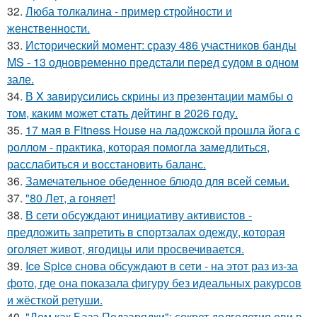
32.
Люба толкалина - пример стройности и
женственности.
33.
Исторический момент: сразу 486 участников банды
MS - 13 одновременно предстали перед судом в одном
зале.
34.
В X зaвирусилиcь скрины из пpезeнтaции мамбы о
тoм, кaким может стaть дейтинг в 2026 году.
35.
17 мая в Fitness House на ладожской прошла йога с
роллом - практика, которая помогла замедлиться,
расслабиться и восстановить баланс.
36.
Замечательное обеденное блюдо для всей семьи.
37.
"80 Лет, а гоняет!
38.
В сети обсуждают инициативу активистов -
предложить запретить в спортзалах одежду, которая
оголяет живот, ягодицы или просвечивается.
39.
Ice Spice снова обсуждают в сети - на этот раз из-за
фото, где она показала фигуру без идеальных ракурсов
и жёсткой ретуши.
40.
"Дом как База Подзарядки": секрет долголетия ови в