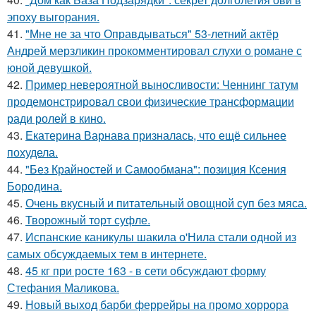
эпоху выгорания.
41.
"Мне не за что Оправдываться" 53-летний актёр
Андрей мерзликин прокомментировал слухи о романе с
юной девушкой.
42.
Пример невероятной выносливости: Ченнинг татум
продемонстрировал свои физические трансформации
ради ролей в кино.
43.
Екатерина Варнава призналась, что ещё сильнее
похудела.
44.
"Без Крайностей и Самообмана": позиция Ксения
Бородина.
45.
Очень вкусный и питательный овощной суп без мяса.
46.
Творожный торт суфле.
47.
Испанские каникулы шакила о'Нила стали одной из
самых обсуждаемых тем в интернете.
48.
45 кг при росте 163 - в сети обсуждают форму
Стефания Маликова.
49.
Новый выход барби феррейры на промо хоррора