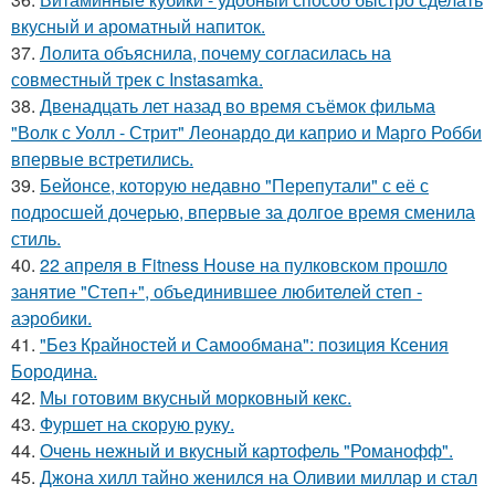
вкусный и ароматный напиток.
37.
Лолита объяснила, почему согласилась на
совместный трек с Instasamka.
38.
Двенадцать лет назад во время съёмок фильма
"Волк с Уолл - Стрит" Леонардо ди каприо и Марго Робби
впервые встретились.
39.
Бейонсе, которую недавно "Перепутали" с её с
подросшей дочерью, впервые за долгое время сменила
стиль.
40.
22 апреля в Fitness House на пулковском прошло
занятие "Степ+", объединившее любителей степ -
аэробики.
41.
"Без Крайностей и Самообмана": позиция Ксения
Бородина.
42.
Мы готовим вкусный морковный кекс.
43.
Фуршет на скорую руку.
44.
Очень нежный и вкусный картофель "Романофф".
45.
Джона хилл тайно женился на Оливии миллар и стал