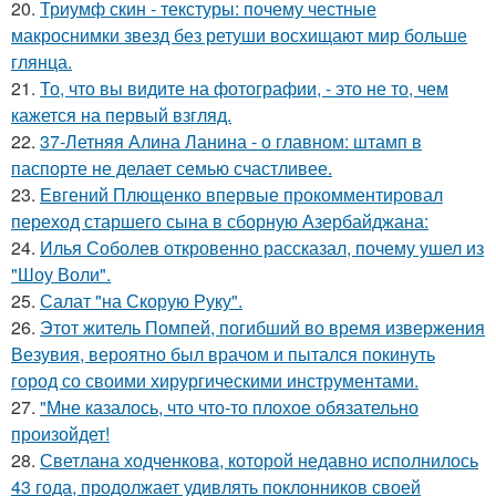
20.
Триумф скин - текстуры: почему честные
макроснимки звезд без ретуши восхищают мир больше
глянца.
21.
То, что вы видите на фотографии, - это не то, чем
кажется на первый взгляд.
22.
37-Летняя Алина Ланина - о главном: штамп в
паспорте не делает семью счастливее.
23.
Евгений Плющенко впервые прокомментировал
переход старшего сына в сборную Азербайджана:
24.
Илья Соболев откровенно рассказал, почему ушел из
"Шоу Воли".
25.
Салат "на Скорую Руку".
26.
Этот житель Помпей, погибший во время извержения
Везувия, вероятно был врачом и пытался покинуть
город со своими хирургическими инструментами.
27.
"Мне казалось, что что-то плохое обязательно
произойдет!
28.
Светлана ходченкова, которой недавно исполнилось
43 года, продолжает удивлять поклонников своей