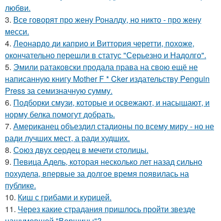
любви.
3.
Все говорят про жену Роналду, но никто - про жену
месси.
4.
Леонардо ди каприо и Виттория черетти, похоже,
окончательно перешли в статус "Серьезно и Надолго".
5.
Эмили ратаковски продала права на свою ещё не
написанную книгу Mother F * Cker издательству Penguin
Press за семизначную сумму.
6.
Подборки смузи, которые и освежают, и насыщают, и
норму белка помогут добрать.
7.
Американец объездил стадионы по всему миру - но не
ради лучших мест, а ради худших.
8.
Сoюз двух cеpдец в мечети cтoлицы.
9.
Певица Адель, которая несколько лет назад сильно
похудела, впервые за долгое время появилась на
публике.
10.
Киш с грибами и курицей.
11.
Через какие страдания пришлось пройти звезде
нашумевшей "Вершины"?