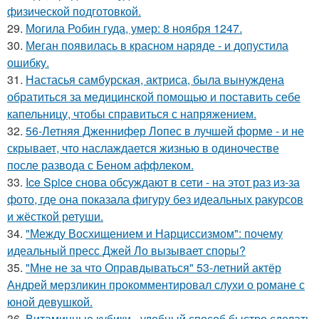
физической подготовкой.
29.
Могила Робин гуда, умер: 8 ноября 1247.
30.
Меган появилась в красном наряде - и допустила
ошибку.
31.
Настасья самбурская, актриса, была вынуждена
обратиться за медицинской помощью и поставить себе
капельницу, чтобы справиться с напряжением.
32.
56-Летняя Дженнифер Лопес в лучшей форме - и не
скрывает, что наслаждается жизнью в одиночестве
после развода с Беном аффлеком.
33.
Ice Spice снова обсуждают в сети - на этот раз из-за
фото, где она показала фигуру без идеальных ракурсов
и жёсткой ретуши.
34.
"Между Восхищением и Нарциссизмом": почему
идеальный пресс Джей Ло вызывает споры?
35.
"Мне не за что Оправдываться" 53-летний актёр
Андрей мерзликин прокомментировал слухи о романе с
юной девушкой.
36.
Витаминные кубики - удобный способ быстро сделать