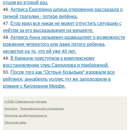
отцом во второй раз.
46.
Актриса Екатерина шпица откровенно рассказала о
личной трагедии - потере ребёнка.
47.
Егор крид все никак не может отпустить ситуацию с
хейтом за его высказывания на концерте.
48.
Актриса Анна хилькевич размышляет о возможности
рождения четвертого или даже пятого ребенка,
несмотря на то, что ей уже 40 лет.
49.
В Киржаче приступили к комплексному
восстановлению улиц Свердлова и прибрежной.
50.
После того как "Острые Козырьки" взорвали все
рейтинги, аннабелль уоллис тут же заподозрили в
романе с Киллианом Мерфи.
© 2026 Современная девушка
Контакты
Пользовательское соглашение
Политика конфидециальности
Обратная связь