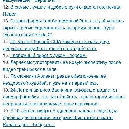
12.
В самые лучшие и добрые руки отдается солнечная
Перси!
13.
Секрет фирмы: как беременной Энн хэтэуэй удалось
скрыть третью беременность во время промо - тура
"дьявол носит Prada 2".
14.
На матче сборной США камера показала двух
девушек - и футбол отошёл на второй план.
15.
Творожный пирог с луком - пореем.
16.
Лерчек могут отправить на новую экспертизу после
видео тренировок в зале.
17.
Поклонники Арианы гранде обеспокоены ее
нездоровой худобой, и уже не в первый раз.
18.
24-Летняя актриса Василина юсковец страдает от
дисморфофобии, это расстройства, при котором человек
неправильно воспринимает свое отражение.
19.
У 19-летней мирры Андреевой нашлась еще одна
причина для волнения во время финального матча
Ролан гарос - Брэд питт.