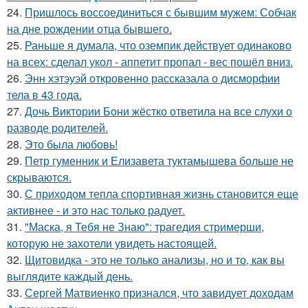
24.
Пришлось воссоединиться с бывшим мужем: Собчак
на дне рождении отца бывшего.
25.
Раньше я думала, что оземпик действует одинаково
на всех: сделал укол - аппетит пропал - вес пошёл вниз.
26.
Энн хэтэуэй откровенно рассказала о дисморфии
тела в 43 года.
27.
Дочь Виктории Бони жёстко ответила на все слухи о
разводе родителей.
28.
Это была любовь!
29.
Петр гуменник и Елизавета туктамышева больше не
скрываются.
30.
С приходом тепла спортивная жизнь становится еще
активнее - и это нас только радует.
31.
"Маска, я Тебя не Знаю": трагедия стримерши,
которую не захотели увидеть настоящей.
32.
Щитовидка - это не только анализы, но и то, как вы
выглядите каждый день.
33.
Сергей Матвиенко признался, что завидует доходам