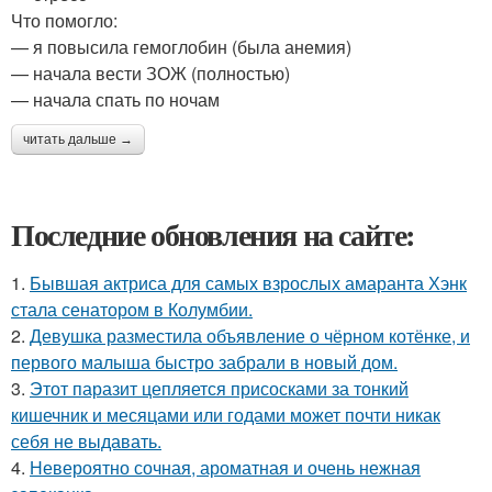
Что помогло:
— я повысила гемоглобин (была анемия)
— начала вести ЗОЖ (полностью)
— начала спать по ночам
читать дальше →
Последние обновления на сайте:
1.
Бывшая актриса для самых взрослых амаранта Хэнк
стала сенатором в Колумбии.
2.
Девушка разместила объявление о чёрном котёнке, и
первого малыша быстро забрали в новый дом.
3.
Этот паразит цепляется присосками за тонкий
кишечник и месяцами или годами может почти никак
себя не выдавать.
4.
Невероятно сочная, ароматная и очень нежная