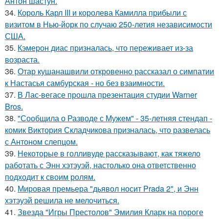
Антон шастун.
34.
Король Карл III и королева Камилла прибыли с
визитом в Нью-йорк по случаю 250-летия независимости
США.
35.
Кэмерон диас призналась, что переживает из-за
возраста.
36.
Отар кушанашвили откровенно рассказал о симпатии
к Настасья самбурская - но без взаимности.
37.
В Лас-вегасе прошла презентация студии Warner
Bros.
38.
"Сообщила о Разводе с Мужем" - 35-летняя стендап -
комик Виктория Складчикова призналась, что развелась
с Антоном слепцом.
39.
Некоторые в голливуде рассказывают, как тяжело
работать с Энн хэтэуэй, настолько она ответственно
подходит к своим ролям.
40.
Мировая премьера "дьявол носит Prada 2", и Энн
хэтэуэй решила не мелочиться.
41.
Звезда "Игры Престолов" Эмилия Кларк на пороге