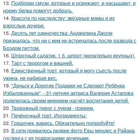
13.
Подборки смузи, которые и освежают, и насыщают, и
норму белка помогут добрать.
14.
Красота по наследству: звёздные мамы и их
взрослые дочери.
15.
Десять лет одиночества: Анджелина Джоли
призналась, что ни с кем не встречалась после развода с
Брэдом питтом.
16.
Шпротный салатик. 1 б. шпрот (желательно крупных).
17.
Тарт с творогом и вишней.
18.
Единственный торт, который я могу съесть после
ужина, не набирая вес.
19.
"Деньги и Дорогие Подарки не Сделают Ребёнка
Избалованным", - 31-летняя актриса Валерия Астапова
поделилась своим мнением насчёт воспитания детей.
20.
Творожный пирог с луком - пореем.
21.
Печёночный торт. Ингредиенты:
22.
Горшочек, варись. Обязательно попробуйте!
23.
В сети появилось редкие фото Евы мендес и Райана
гослинга с их подросшими дочерьми.