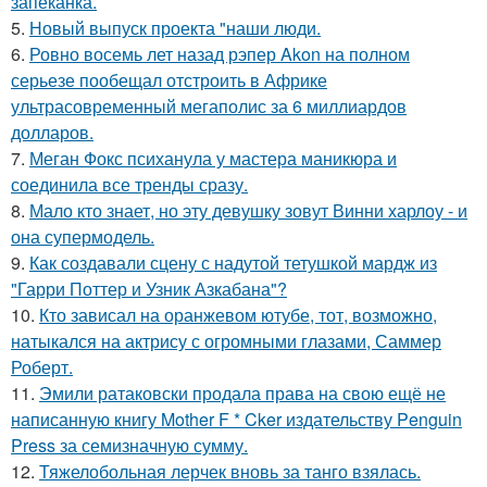
запеканка.
5.
Новый выпуск проекта "наши люди.
6.
Ровно восемь лет назад рэпер Akon на полном
серьезе пообещал отстроить в Африке
ультрасовременный мегаполис за 6 миллиардов
долларов.
7.
Меган Фокс психанула у мастера маникюра и
соединила все тренды сразу.
8.
Мало кто знает, но эту девушку зовут Винни харлоу - и
она супермодель.
9.
Как создавали сцену с надутой тетушкой мардж из
"Гарри Поттер и Узник Азкабана"?
10.
Кто зависал на оранжевом ютубе, тот, возможно,
натыкался на актрису с огромными глазами, Саммер
Роберт.
11.
Эмили ратаковски продала права на свою ещё не
написанную книгу Mother F * Cker издательству Penguin
Press за семизначную сумму.
12.
Тяжелобольная лерчек вновь за танго взялась.