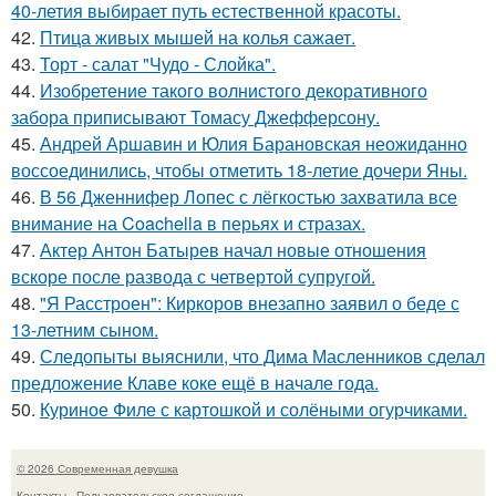
40-летия выбирает путь естественной красоты.
42.
Птица живых мышей на колья сажает.
43.
Торт - салат "Чудо - Слойка".
44.
Изобретение такого волнистого декоративного
забора приписывают Томасу Джефферсону.
45.
Андрей Аршавин и Юлия Барановская неожиданно
воссоединились, чтобы отметить 18-летие дочери Яны.
46.
В 56 Дженнифер Лопес с лёгкостью захватила все
внимание на Coachella в перьях и стразах.
47.
Актер Антон Батырев начал новые отношения
вскоре после развода с четвертой супругой.
48.
"Я Расстроен": Киркоров внезапно заявил о беде с
13-летним сыном.
49.
Следопыты выяснили, что Дима Масленников сделал
предложение Клаве коке ещё в начале года.
50.
Куриное Филе с картошкой и солёными огурчиками.
© 2026 Современная девушка
Контакты
Пользовательское соглашение