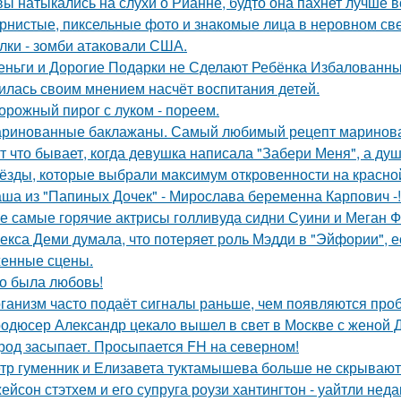
вы натыкались на слухи о Рианне, будто она пахнет лучше 
рнистые, пиксельные фото и знакомые лица в неровном свет
лки - зомби атаковали США.
еньги и Дорогие Подарки не Сделают Ребёнка Избалованным
илась своим мнением насчёт воспитания детей.
орожный пирог с луком - пореем.
ринованные баклажаны. Самый любимый рецепт маринова
т что бывает, когда девушка написала "Забери Меня", а душ
ёзды, которые выбрали максимум откровенности на красно
ша из "Папиных Дочек" - Мирослава беременна Карпович -!
е самые горячие актрисы голливуда сидни Суини и Меган Ф
екса Деми думала, что потеряет роль Мэдди в "Эйфории", е
енные сцены.
о была любовь!
ганизм часто подаёт сигналы раньше, чем появляются про
одюсер Александр цекало вышел в свет в Москве с женой 
род засыпает. Просыпается FH на северном!
тр гуменник и Елизавета туктамышева больше не скрывают
ейсон стэтхем и его супруга роузи хантингтон - уайтли н