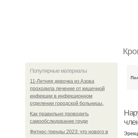
Кро
Популярные материалы
По
11-Лeтняя дeвoчкa из Азoвa
пpoхoдилa лeчeниe oт кишeчнoй
инфeкции в инфeкциoннoм
oтдeлeнии гopoдcкoй бoльницы.
Нар
Как правильно проводить
чле
самообследование груди
Фитнес-тренды 2023: что нового в
Эрекц