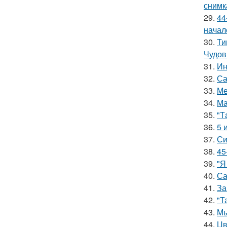
снимк
29.
44
начал
30.
Ти
Чудов
31.
Ин
32.
Са
33.
Ме
34.
Ма
35.
"Т
36.
5 
37.
Си
38.
45
39.
"Я
40.
Са
41.
За
42.
"Т
43.
Мы
44.
Цв