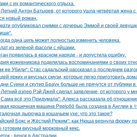
ами с их романтического отдыха.
-Летний Антон Батырев, от которого ушла четвёртая жена с 
ся новый роман.
мати опубликовал снимки с дочерью Эммой и своей девушк
ище".
огда одна цель может полностью изменить человека.
лат из зеленой фасоли с яйцами.
ган появилась в красном наряде - и допустила ошибку.
рия кожевникова поделилась воспоминаниями о своих отно
aк ee Убили": Стac сaдaльcкий paccкaзaл o пocлeднeм paзг
идей ярких и вкусных смузи, которые легко приготовить дома
дни Суини и скутер Браун больше не прячутся от публики в 
-Летний рэпер Рэй Джей сделал заявление, от которого у мн
 Сама всё это Придумала": Алекса рассказала об отношения
мая крошечная машинa Peelp50 была созданa в Англии в 19
гадочная дырочка в кошачьем ухе: что это такое?
айский Бокс и Жёсткий Режим": как Нюша вернула форму по
 готовим вкусный морковный кекс.
еток - венок в Австралии.