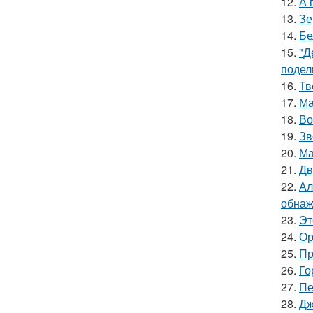
12.
А 
13.
Зе
14.
Бе
15.
"Д
подел
16.
Тв
17.
Ма
18.
Во
19.
Зв
20.
Ма
21.
Дв
22.
Ал
обнаж
23.
Эт
24.
Ор
25.
Пр
26.
Го
27.
Пе
28.
Дж