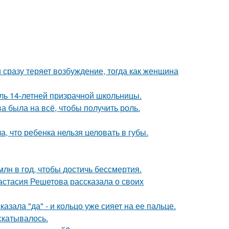
 сразу теряет возбуждение, тогда как женщина
оль 14-летней призрачной школьницы.
а была на всё, чтобы получить роль.
 что ребенка нельзя целовать в губы.
лн в год, чтобы достичь бессмертия.
астасия Решетова рассказала о своих
зала "да" - и кольцо уже сияет на ее пальце.
скатывалось.