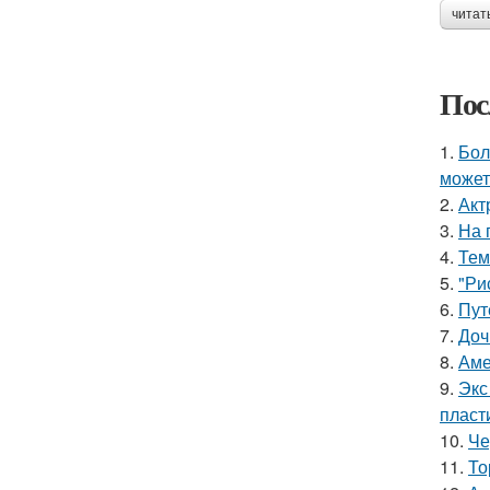
читат
Пос
1.
Бол
может
2.
Акт
3.
На 
4.
Тем
5.
"Ри
6.
Пут
7.
Доч
8.
Аме
9.
Экс
пласт
10.
Че
11.
То