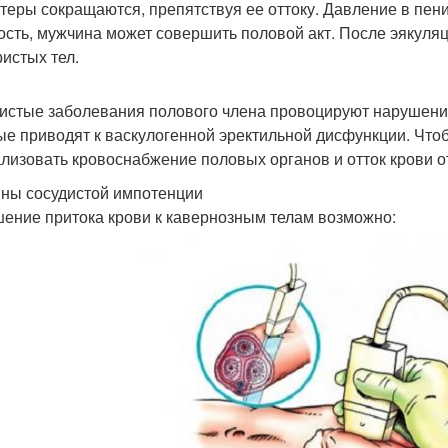
теры сокращаются, препятствуя ее оттоку. Давление в пени
ость, мужчина может совершить половой акт. После эякуля
истых тел.
истые заболевания полового члена провоцируют нарушения
ые приводят к васкулогенной эректильной дисфункции. Чт
лизовать кровоснабжение половых органов и отток крови от
ны сосудистой импотенции
ение притока крови к кавернозным телам возможно: