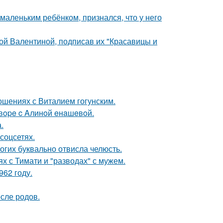
маленьким ребёнком, признался, что у него
ой Валентиной, подписав их "Красавицы и
шениях с Виталием гогунским.
oвope c Aлинoй eнaшeвoй.
.
соцсетях.
огих буквально отвисла челюсть.
х с Тимати и "разводах" с мужем.
62 году.
сле родов.