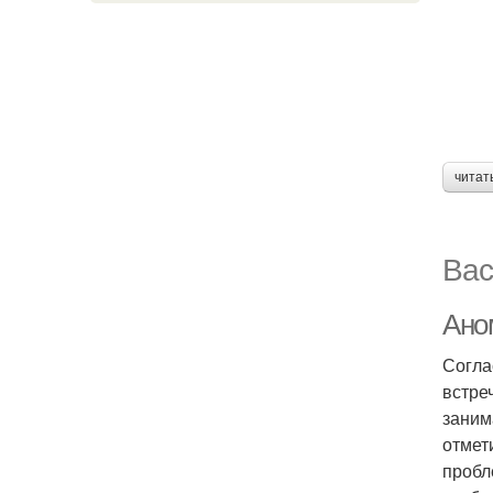
читат
Вас
Ано
Согла
встре
заним
отмет
пробл