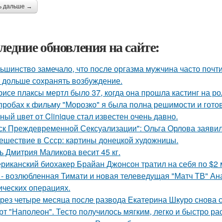
ь дальше →
ледние обновления на сайте:
ьшинство замечало, что после оргазма мужчина часто почти
 дольше сохранять возбуждение.
рисе плаксы мертл было 37, когда она прошла кастинг на р
пробах к фильму "Морозко" я была полна решимости и готов
ный цвет от Clinique стал известен очень давно.
ск Преждевременной Сексуализации": Ольга Орлова заявила,
ешествие в Ссср: картины донецкой художницы.
ь Дмитрия Маликова весит 45 кг.
риканский биохакер Брайан Джонсон тратил на себя по $2 м
 - возлюбленная Тимати и новая телеведущая "Матч ТВ" Ан
ических операциях.
рез четыре месяца после развода Екатерина Шкуро снова ска
рт "Наполеон". Тесто получилось мягким, легко и быстро ра