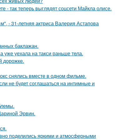
всех живых людей?
е - так теперь выглядят соцсети Майкла олисе.
", - 31-летняя актриса Валерия Астапова
нных баклажан.
а уже уехала на такси раньше тела.
й дорожке.
окс снялись вместе в одном фильме.
сли не будет соглашаться на интимные и
блемы.
Дариной Эрвин.
ся.
едавно поделились яркими и атмосферными