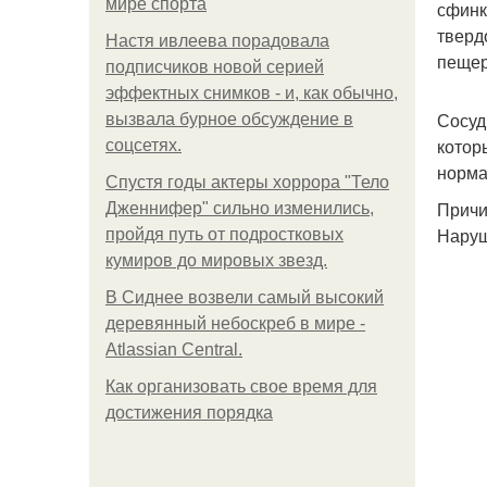
мире спорта
сфинк
тверд
Настя ивлеева порадовала
пещер
подписчиков новой серией
эффектных снимков - и, как обычно,
Сосуд
вызвала бурное обсуждение в
котор
соцсетях.
норма
Спустя годы актеры хоррора "Тело
Причи
Дженнифер" сильно изменились,
Наруш
пройдя путь от подростковых
кумиров до мировых звезд.
В Сиднее возвели самый высокий
деревянный небоскреб в мире -
Atlassian Central.
Как организовать свое время для
достижения порядка