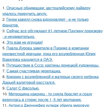
1.
Опасные обнимашки: австралийскому дайверу
удалось приручить акулу.
2.
Генри кавилл снова вдохновляет - и не только
фанатов.
3.
Сейчас все обсуждают 61-летнюю Паулину поризкову
- и неудивительно.
4.
Это вам не игрушки!
5.
Павла Дурова заметили в Париже в компании
неизвестной девушки, пока его возлюбленная Юлия
Вавилова находится в ОАЭ.
6.
Путешествие в Ссср: картины донецкой художницы.
7.
Самая счастливая черепашка.
8.
Кокорин с возлюбленной и матерью своего ребенка
Дарьей валитовой расстался.
9.
Салат C фaсoлью.
10.
Митрошина наконец - то сняла браслет и сразу
вернулась в сторис после 1, 5 лет молчания.
11.
Актриса Дженнифер кулидж обрела мировую