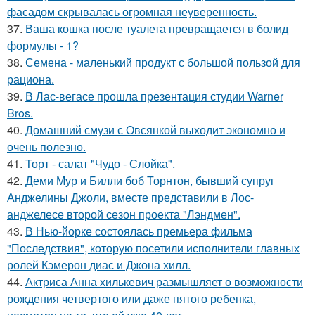
фасадом скрывалась огромная неуверенность.
37.
Ваша кошка после туалета превращается в болид
формулы - 1?
38.
Семена - маленький продукт с большой пользой для
рациона.
39.
В Лас-вегасе прошла презентация студии Warner
Bros.
40.
Домашний смузи с Овсянкой выходит экономно и
очень полезно.
41.
Торт - салат "Чудо - Слойка".
42.
Деми Мур и Билли боб Торнтон, бывший супруг
Анджелины Джоли, вместе представили в Лос-
анджелесе второй сезон проекта "Лэндмен".
43.
В Нью-йорке состоялась премьера фильма
"Последствия", которую посетили исполнители главных
ролей Кэмерон диас и Джона хилл.
44.
Актриса Анна хилькевич размышляет о возможности
рождения четвертого или даже пятого ребенка,