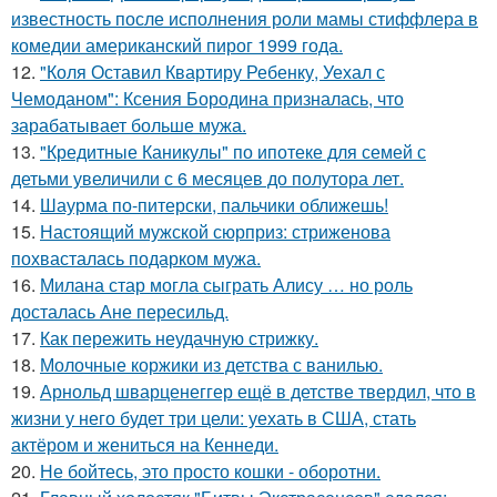
известность после исполнения роли мамы стиффлера в
комедии американский пирог 1999 года.
12.
"Коля Оставил Квартиру Ребенку, Уехал с
Чемоданом": Ксения Бородина призналась, что
зарабатывает больше мужа.
13.
"Кредитные Каникулы" по ипотеке для семей с
детьми увеличили с 6 месяцев до полутора лет.
14.
Шаурма по-питерски, пальчики оближешь!
15.
Настоящий мужской сюрприз: стриженова
похвасталась подарком мужа.
16.
Милана стар могла сыграть Алису … но роль
досталась Ане пересильд.
17.
Как пережить неудачную стрижку.
18.
Молочные коржики из детства с ванилью.
19.
Арнольд шварценеггер ещё в детстве твердил, что в
жизни у него будет три цели: уехать в США, стать
актёром и жениться на Кеннеди.
20.
Не бойтесь, это просто кошки - оборотни.