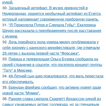
рукой.
30.
Загадочный артефакт. В музее древностей в
Нидерландах, хранится необычный артефакт из Египта,
который напоминает современную приборную панель.
31.
"Я Проколола Пупок и Сделала Губы": Екатерина
Шкуро рассказала о преображениях после расставания
с мужем.
32.
Дочь покойного пола уокера мидоу опубликовала у
себя хронику с каннского кинофестиваля, где отмечали
25-летие с выхода первой части "Форсажа".
33.
Певица и телеведущая Ольга Бузова сообщила на
своей страничке в соцсети, что посетила концерт группы
"Тату" в Мексике.
34.
49-Летний сын шер пожаловался, что мать перестала
его обеспечивать.
35.
Брендан фрейзер сообщил, что активно худеет ради
новой части "Мумии".
36.
Ранняя слава сделала Скарлетт йоханссон одной из
самых узнаваемых актрис голливуда, но за глянцевым