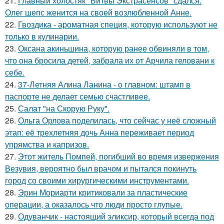
21.
Главный холостяк "Битвы Экстрасенсов" сдался:
Олег шепс женится на своей возлюбленной Анне.
22.
Гвоздика - ароматная специя, которую используют не
только в кулинарии.
23.
Оксана акиньшина, которую ранее обвиняли в том,
что она бросила детей, забрала их от Арчила геловани к
себе.
24.
37-Летняя Алина Ланина - о главном: штамп в
паспорте не делает семью счастливее.
25.
Салат "на Скорую Руку".
26.
Ольга Орлова поделилась, что сейчас у неё сложный
этап: её трехлетняя дочь Анна переживает период
упрямства и капризов.
27.
Этот житель Помпей, погибший во время извержения
Везувия, вероятно был врачом и пытался покинуть
город со своими хирургическими инструментами.
28.
Эрин Мориарти критиковали за пластические
операции, а оказалось что люди просто глупые.
29.
Одуванчик - настоящий эликсир, который всегда под