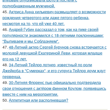
полуобнаженным мужчиной.
45.
Актриса Анна хилькевич размышляет о возможности
рождения четвертого или даже пятого ребенка,
несмотря на то, что ей уже 40 лет.
46.
Андрей Губин рассказал о том, как на пике своей
популярности знакомился с 18-летними поклонницами:
"Выпиваем и мы Соблазняем".
47.
48-Летний актер Сергей бурунов снова встречается с
молодой девушкой Екатериной Леви, которая младше
его на 12 лет.
48.
34-Летний Тейлор лотнер, известный по роли
Джейкоба в "Сумерках", и его супруга Тейлор доум ждут
первенца.
49.
30-Летняя Флоренс пью официально подтвердила
свои отношения с актёром финном Коулом, появившись
вместе с ним на мероприятии.
50.
Аппетитная или располневшая?