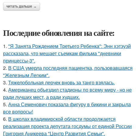
читать дальше →
Последние обновления на сайте:
1.
"Я Занята Рождением Третьего Ребенка": Энн хэтэуэй
рассказала, что мешает съемкам фильма "дневники
принцессы-3".
2.
В США умерла последняя пациентка, пользовавшаяся
"Железным Легким".
3.
Тяжелобольная лерчек вновь за танго взялась.
4.
Американец объездил стадионы по всему миру - но не
ради лучших мест, а ради худших.
5.
Анна Семенович показала фигуру в бикини и закрыла
все вопросы!
6.
В школах владимирской области продолжается
реализация проекта депутата госдумы от единой России
Григория Аникеева "Центр Развития Семьи".