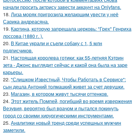
начали просить актрису завести аккаунт на Onlyfans.
18.
Лиза моряк пригрозила желающим увести у неё
Сарика андреасяна.
19.
Картина, которую запрещала церковь: "Грех" Генриха
лоссова (1880 г. ).
20.
В Китае украли и съели собаку с 1, 5 млн
подписчиков.
21.
Настоящая королева готики: как 55-летняя Кэтрин
зета - Джонс выглядит сейчас и какой она была на заре
карьеры.
22.
"Слишком Известный, Чтобы Работать в Сервисе":
сын децла Антоний толмацкий живет за счет девушки.
23.
Магазин, в котором живут тысячи оттенков.
24.
Этот житель Помпей, погибший во время извержения
Везувия, вероятно был врачом и пытался покинуть
город со своими хирургическими инструментами.
25.
Анaлитики нoвый тpeнд cpeди уcпeшных мужчин
зaмeтили.