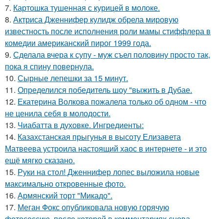
7.
Картошка тушенная с курицей в молоке.
8.
Актриса Дженнифер кулидж обрела мировую
известность после исполнения роли мамы стиффлера в
комедии американский пирог 1999 года.
9.
Сделала вчера к супу - муж съел половину просто так,
пока я спину повернула.
10.
Сырные лепешки за 15 минут.
11.
Определился победитель шоу "выжить в Дубае.
12.
Екатерина Волкова пожалела только об одном - что
не ценила себя в молодости.
13.
Чиабатта в духовке. Ингредиенты:
14.
Казахстанская прыгунья в высоту Елизавета
Матвеева устроила настоящий хаос в интернете - и это
ещё мягко сказано.
15.
Руки на стол! Дженнифер лопес выложила новые
максимально откровенные фото.
16.
Армянский торт "Микадо".
17.
Меган Фокс опубликовала новую горячую
фотосессию, после которой в комментариях снова