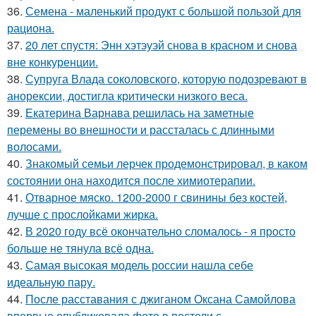
36.
Семена - маленький продукт с большой пользой для
рациона.
37.
20 лет спустя: Энн хэтэуэй снова в красном и снова
вне конкуренции.
38.
Супруга Влада соколовского, которую подозревают в
анорексии, достигла критически низкого веса.
39.
Екатерина Варнава решилась на заметные
перемены во внешности и рассталась с длинными
волосами.
40.
Знакомый семьи лерчек продемонстрировал, в каком
состоянии она находится после химиотерапии.
41.
Отварное мяско. 1200-2000 г свинины без костей,
лучше с прослойками жирка.
42.
В 2020 году всё окончательно сломалось - я просто
больше не тянула всё одна.
43.
Самая высокая модель россии нашла себе
идеальную пару.
44.
После расставания с джиганом Оксана Самойлова
впервые опубликовала фото в постели с