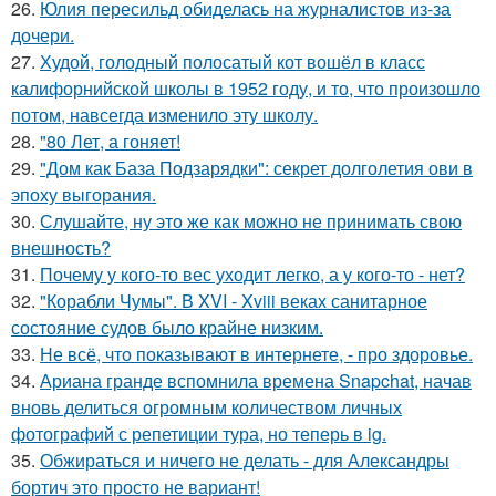
26.
Юлия пересильд обиделась на журналистов из-за
дочери.
27.
Худой, голодный полосатый кот вошёл в класс
калифорнийской школы в 1952 году, и то, что произошло
потом, навсегда изменило эту школу.
28.
"80 Лет, а гоняет!
29.
"Дом как База Подзарядки": секрет долголетия ови в
эпоху выгорания.
30.
Слушайте, ну это же как можно не принимать свою
внешность?
31.
Почему у кого-то вес уходит легко, а у кого-то - нет?
32.
"Корабли Чумы". В XVI - Xviii веках санитарное
состояние судов было крайне низким.
33.
Не всё, что показывают в интернете, - про здоровье.
34.
Ариана гранде вспомнила времена Snapchat, начав
вновь делиться огромным количеством личных
фотографий с репетиции тура, но теперь в ig.
35.
Обжираться и ничего не делать - для Александры
бортич это просто не вариант!