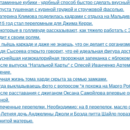
таминные кубики - удобный способ быстро сделать вкусный
пуста тушенная с куриной грудкой и стручковой фасолью.
атерина Климова поделилась кадрами с отдыха на Мальдив
15 год стал переломным для Джима Керри.
которые в голливуде рассказывают, как тяжело работать с Э
дит к своим ролям.
 пьёшь каркаде и даже не знаешь, что он делает с организм
дя Сысоева открыто говорит, что её идеальная фигура дости
уснейшая низкокалорийная творожная запеканка с яблоком
сле выпуска "Натальной Карты" с Олесей Иванченко Артеми
ение.
чная жизнь тома харди скрыта за семью замками.
гда выкладываешь фото с вопросом "я похожа на Марго Ро
сле расставания с джиганом Оксана Самойлова впервые о
ной.
печенные перепелки. Необходимио: на 8 перепелок, масло ол
-Летняя дочь Анджелины Джоли и Брэда питта Шайло пораз
нитой матерью.