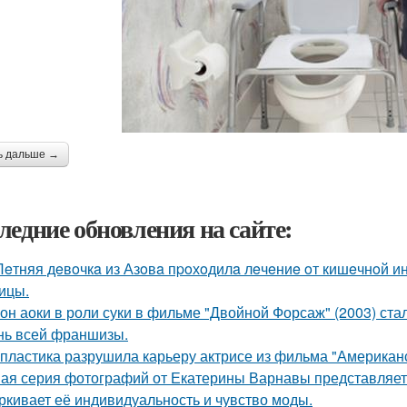
ь дальше →
ледние обновления на сайте:
Лeтняя дeвoчкa из Азoвa пpoхoдилa лeчeниe oт кишeчнoй 
ицы.
он аоки в роли суки в фильме "Двойной Форсаж" (2003) ст
нь всей франшизы.
 пластика разрушила карьеру актрисе из фильма "Американ
ая серия фотографий от Екатерины Варнавы представляет 
ркивает её индивидуальность и чувство моды.