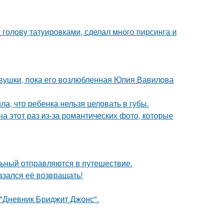
 голову татуировками, сделал много пирсинга и
вушки, пока его возлюбленная Юлия Вавилова
а, что ребенка нельзя целовать в губы.
на этот раз из-за романтических фото, которые
льный отправляются в путешествие.
азался её возвращать!
 "Дневник Бриджит Джонс".