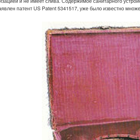
изацией и не имеет слива. Содержимое санитарного устройст
аявлен патент US Patent 5341517, уже было известно множе