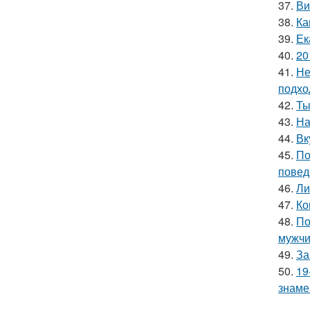
37.
Ви
38.
Ка
39.
Ек
40.
20
41.
Не
подхо
42.
Ты
43.
На
44.
Вк
45.
По
повед
46.
Ли
47.
Ко
48.
По
мужчи
49.
За
50.
19
знаме