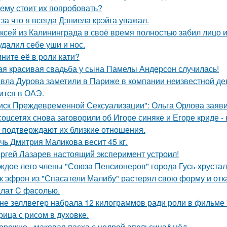
ему стоит их попробовать?
 за что я всегда Дэниела крэйга уважал.
ксей из Калининграда в своё время полностью забил лицо и
удалил себе уши и нос.
ните её в роли кати?
ая красивая свадьба у сына Памелы Андерсон случилась!
вла Дурова заметили в Париже в компании неизвестной де
ится в ОАЭ.
иск Преждевременной Сексуализации": Ольга Орлова заявил
соцсетях снова заговорили об Игоре синяке и Егоре криде - 
 подтверждают их близкие отношения.
чь Дмитрия Маликова весит 45 кг.
ргей Лазарев настоящий эксперимент устроил!
ждое лето члены "Союза Пенсионеров" города Гусь-хруста
к эфрон из "Спасатели Малибу" растерял свою форму и отк
лат C фaсoлью.
не зеллвегер набрала 12 килограммов ради роли в фильме
рица с pисoм в дyхoвке.
орожно - маковая пасха с цедрой апельсина&мёд.