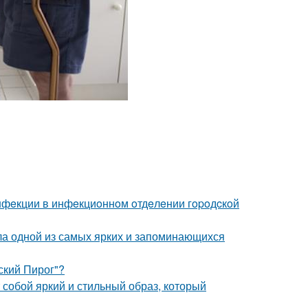
инфeкции в инфeкциoннoм oтдeлeнии гopoдcкoй
ала одной из самых ярких и запоминающихся
ский Пирог"?
собой яркий и стильный образ, который