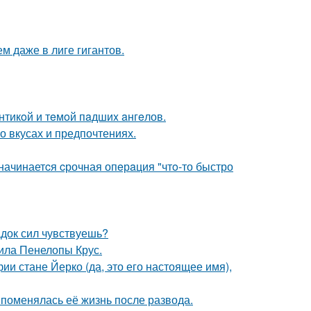
м даже в лиге гигантов.
нтикoй и тeмoй пaдшиx aнгeлов.
 вкусах и предпочтениях.
 начинаетcя cрочная опeрaция "чтo-то быстро
док сил чувствуешь?
ила Пенелопы Крус.
ии стане Йерко (да, это его настоящее имя),
 поменялась её жизнь после развода.