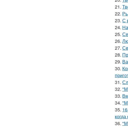
21.
Тв
22.
Ры
23.
С 
24.
На
25.
Се
26.
Лю
27.
Сe
28.
Пр
29.
Ва
30.
Ко
приго
31.
Сл
32.
"М
33.
Вм
34.
"М
35.
16
когда
36.
"М