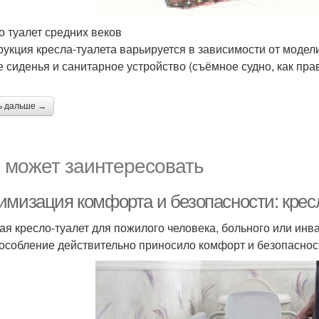
о туалет средних веков
рукция кресла-туалета варьируется в зависимости от модели
 сиденья и санитарное устройство (съёмное судно, как прав
ь дальше →
 может заинтересовать
имизация комфорта и безопасности: кре
ая кресло-туалет для пожилого человека, больного или инв
особление действительно приносило комфорт и безопаснос