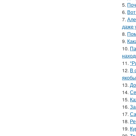
5.
Поч
6.
Вот
7.
Але
даже 
8.
Пом
9.
Как
10.
Па
наход
11.
"Р
12.
В 
якобы
13.
До
14.
Се
15.
Ка
16.
За
17.
Са
18.
Ре
19.
Ку
20.
Тв