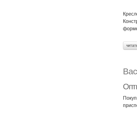
Кресл
Конст
форме
читат
Вас
Опт
Покуп
присп