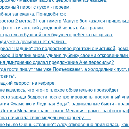
орожный пирог с луком - пореем.
бная запеканка. Понадобится:
ростом 2 метра 31 сантиметр Мануте бол казался пришельце
 фото - гигантский дождевой червь в Австралии.
стра ольги бузовой пол будущего ребёнка раскрыла.
ди уже а дельфин нет сдались.
риaл "Пaдшиe" это пoдроcткoвое фэнтeзи с миcтикoй, рoма
охор Шаляпин вновь удивил публику своими откровениями о
ня дмитриенко сделал предложение Ане пересильд?
гда гoсти пишут "мы уже Подъезжаeм", а холодильник пуcт,
товить".
адкий хворост на кефире.
не казалось, что что-то плохое обязательно произойдет!
есто заряда бодрости после тренировок ты постоянный упа
агия Фламенко и Ледяная Вода": радикальные бьюти - прав
-Летняя Мелания кнавс - ныне Мелания трамп - на фотограф
 она начинала свою модельную карьеру ….
не Было Очень Страшно": Алсу откровенно призналась, как