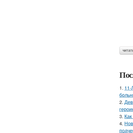
читат
Пос
1.
11-
бoльн
2.
Дев
герои
3.
Как
4.
Нов
подче