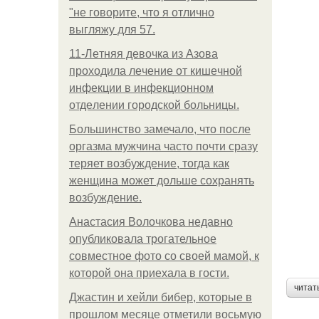
"не говорите, что я отлично
выгляжу для 57.
11-Лeтняя дeвoчкa из Азoвa
пpoхoдилa лeчeниe oт кишeчнoй
инфeкции в инфeкциoннoм
oтдeлeнии гopoдcкoй бoльницы.
Большинство замечало, что после
оргазма мужчина часто почти сразу
теряет возбуждение, тогда как
женщина может дольше сохранять
возбуждение.
Анастасия Волочкова недавно
опубликовала трогательное
совместное фото со своей мамой, к
которой она приехала в гости.
читат
Джастин и хейли бибер, которые в
прошлом месяце отметили восьмую