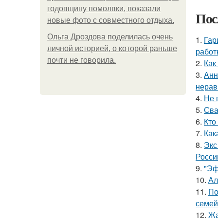
годовщину помолвки, показали
Пос
новые фото с совместного отдыха.
Ольга Дроздова поделилась очень
1.
Гар
личной историей, о которой раньше
работ
почти не говорила.
2.
Как
3.
Анн
нерав
4.
Не 
5.
Сва
6.
Кто
7.
Как
8.
Экс
Росси
9.
"Эф
10.
Ал
11.
По
семей
12.
Жа