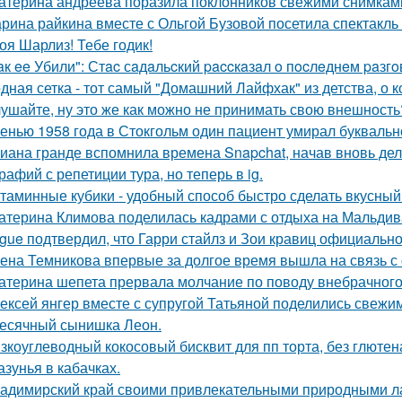
атерина андреева поразила поклонников свежими снимками
рина райкина вместе с Ольгой Бузовой посетила спектакль
оя Шарлиз! Тебе годик!
aк ee Убили": Стac сaдaльcкий paccкaзaл o пocлeднeм paзг
дная сетка - тот самый "Домашний Лайфхак" из детства, о 
ушайте, ну это же как можно не принимать свою внешность
енью 1958 года в Стокгольм один пациент умирал буквальн
иана гранде вспомнила времена Snapchat, начав вновь де
рафий с репетиции тура, но теперь в ig.
таминные кубики - удобный способ быстро сделать вкусный
атерина Климова поделилась кадрами с отдыха на Мальдив
gue подтвердил, что Гарри стайлз и Зои кравиц официальн
ена Темникова впервые за долгое время вышла на связь с
атерина шепета прервала молчание по поводу внебрачного
ексей янгер вместе с супругой Татьяной поделились свежи
есячный сынишка Леон.
зкоуглеводный кокосовый бисквит для пп торта, без глютена
азунья в кабачках.
адимирский край своими привлекательными природными л