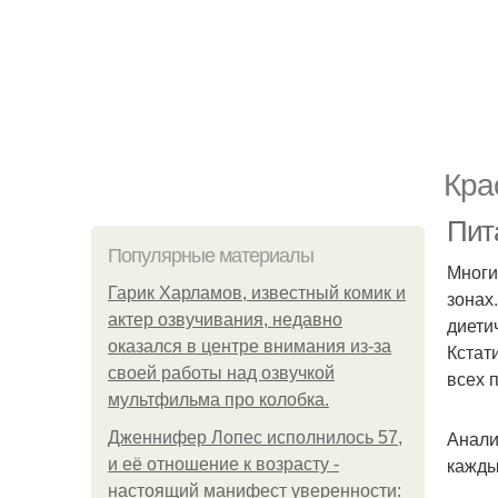
Кра
Пит
Популярные материалы
Многи
Гарик Харламов, известный комик и
зонах
актер озвучивания, недавно
диети
оказался в центре внимания из-за
Кстат
своей работы над озвучкой
всех 
мультфильма про колобка.
Анали
Дженнифер Лопес исполнилось 57,
кажды
и её отношение к возрасту -
настоящий манифест уверенности: