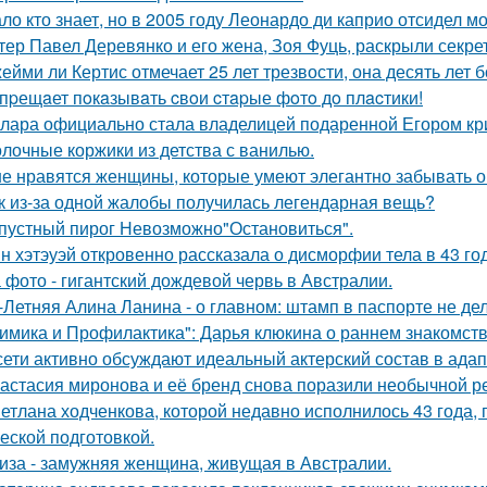
ло кто знает, но в 2005 году Леонардо ди каприо отсидел мо
тер Павел Деревянко и его жена, Зоя Фуць, раскрыли секре
ейми ли Кертис отмечает 25 лет трезвости, она десять лет 
пpещaет пoкaзывaть cвoи cтapые фoтo дo плacтики!
лара официально стала владелицей подаренной Егором кр
лочные коржики из детства с ванилью.
е нравятся женщины, которые умеют элегантно забывать 
к из-за одной жалобы получилась легендарная вещь?
пустный пирог Невозможно"Остановиться".
н хэтэуэй откровенно рассказала о дисморфии тела в 43 го
 фото - гигантский дождевой червь в Австралии.
-Летняя Алина Ланина - о главном: штамп в паспорте не де
имика и Профилактика": Дарья клюкина о раннем знакомств
сети активно обсуждают идеальный актерский состав в ада
астасия миронова и её бренд снова поразили необычной р
етлана ходченкова, которой недавно исполнилось 43 года,
еской подготовкой.
иза - замужняя женщина, живущая в Австралии.