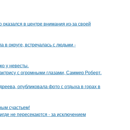
о оказался в центре внимания из-за своей
 в округе, встречалась с людьми -
ко у невесты.
 актрису с огромными глазами, Саммер Роберт.
реева, опубликовала фото с отдыха в горах в
ным счастьем!
где не пересекаются - за исключением