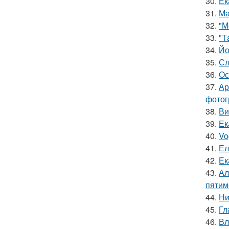
30.
Ек
31.
Ма
32.
"М
33.
"Т
34.
Йо
35.
Сл
36.
Ос
37.
Ар
фотог
38.
Ви
39.
Ек
40.
Vo
41.
Ел
42.
Ек
43.
Ал
пятим
44.
Ни
45.
Гл
46.
Вл