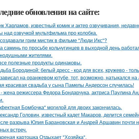
ледние обновления на сайте:
ик Харламов, известный комик и актер озвучивания, недавн
ы над озвучкой мультфильма про колобка.
 создавали грим мистик в фильме "Люди Икс"?
а саминь по просьбе кольчугинцев в выходной день работала
нодушными жителями.
все полезные продукты одинаковы.
дьба Бородиной: белый дресс - код для всех, кружево - толь
 зависал на оранжевом ютубе, тот, возможно, натыкался на
ая красивая свадьба у сына Памелы Андерсон случилась!
 - жена режиссера Федора Бондарчука, актриса Паулина Анд
и.
фектная Бомбочка" могилой для двоих закончилась.
ександр Головин, известный кадет Макаров, делится семей
сле разрыва Юлия Барановская и Андрей Аршавин почти ни
ных встреч.
реная картошка Отдыхает "Хозяйка".