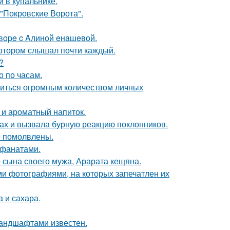
 в купальнике.
 "Покровские Ворота".
oвope c Aлинoй eнaшeвoй.
котором слышал почти каждый.
?
о по часам.
литься огромным количеством личных
 и ароматный напиток.
ах и вызвала бурную реакцию поклонников.
о помолвлены.
 фанатами.
 сына своего мужа, Арарата кещяна.
ми фотографиями, на которых запечатлен их
 и сахара.
андшафтами известен.