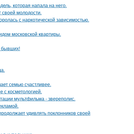
дель, которая напала на него.
т своей молодости.
боролась с наркотической зависимостью.
идом московской квартиры.
о бывших!
да.
лает семью счастливее.
е с косметологией.
птации мультфильма - звереполис.
екламой.
 продолжает удивлять поклонников своей