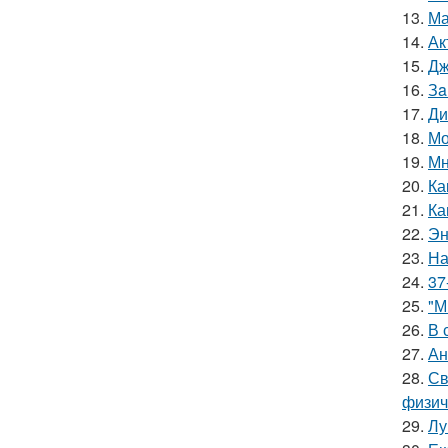
13.
Ма
14.
Ак
15.
Дж
16.
Зa
17.
Ди
18.
Мо
19.
Мн
20.
Ка
21.
Ка
22.
Эн
23.
На
24.
37
25.
"М
26.
В 
27.
Ан
28.
Св
физич
29.
Лу