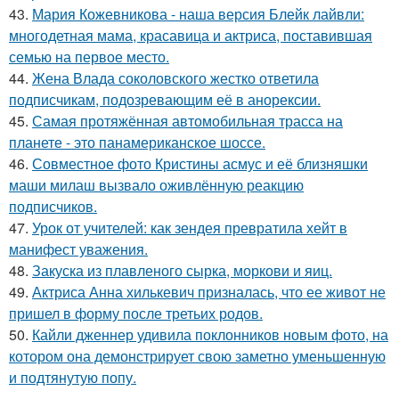
43.
Мария Кожевникова - наша версия Блейк лайвли:
многодетная мама, красавица и актриса, поставившая
семью на первое место.
44.
Жена Влада соколовского жестко ответила
подписчикам, подозревающим её в анорексии.
45.
Самая протяжённая автомобильная трасса на
планете - это панамериканское шоссе.
46.
Совместное фото Кристины асмус и её близняшки
маши милаш вызвало оживлённую реакцию
подписчиков.
47.
Урок от учителей: как зендея превратила хейт в
манифест уважения.
48.
Закуска из плавленого сырка, моркови и яиц.
49.
Актриса Анна хилькевич призналась, что ее живот не
пришел в форму после третьих родов.
50.
Кайли дженнер удивила поклонников новым фото, на
котором она демонстрирует свою заметно уменьшенную
и подтянутую попу.