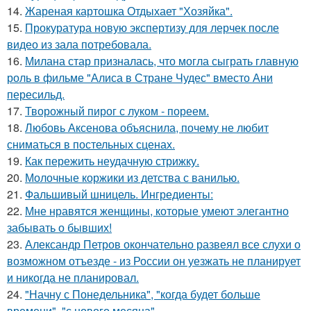
14.
Жареная картошка Отдыхает "Хозяйка".
15.
Прокуратура новую экспертизу для лерчек после
видео из зала потребовала.
16.
Милана стар призналась, что могла сыграть главную
роль в фильме "Алиса в Стране Чудес" вместо Ани
пересильд.
17.
Творожный пирог с луком - пореем.
18.
Любовь Аксенова объяснила, почему не любит
сниматься в постельных сценах.
19.
Как пережить неудачную стрижку.
20.
Молочные коржики из детства с ванилью.
21.
Фальшивый шницель. Ингредиенты:
22.
Мне нравятся женщины, которые умеют элегантно
забывать о бывших!
23.
Александр Петров окончательно развеял все слухи о
возможном отъезде - из России он уезжать не планирует
и никогда не планировал.
24.
"Начну с Понедельника", "когда будет больше
времени", "с нового месяца"….