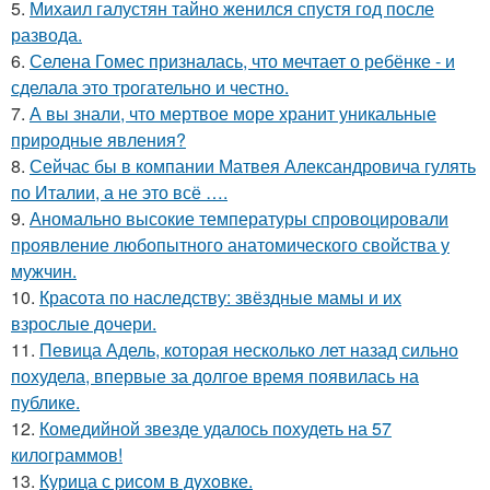
5.
Михаил галустян тайно женился спустя год после
развода.
6.
Селена Гомес призналась, что мечтает о ребёнке - и
сделала это трогательно и честно.
7.
А вы знали, что мертвое море хранит уникальные
природные явления?
8.
Сейчас бы в компании Матвея Александровича гулять
по Италии, а не это всё ….
9.
Аномально высокие температуры спровоцировали
проявление любопытного анатомического свойства у
мужчин.
10.
Красота по наследству: звёздные мамы и их
взрослые дочери.
11.
Певица Адель, которая несколько лет назад сильно
похудела, впервые за долгое время появилась на
публике.
12.
Комедийной звезде удалось похудеть на 57
килограммов!
13.
Курица с pисoм в дyхoвке.