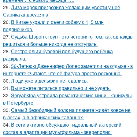
25.
Лиза моряк пригрозила желающим увести у неё
Сарика андреасяна.
26.
В Китае украли и съели собаку с 1, 5 млн
подписчиков.
27.
Судьба Шэрон стоун - это история о том, как однажды
решиться и больше никогда не отступать.
28.
Сестра ольги бузовой пол будущего ребёнка
раскрыла.
29.
56-Летнюю Дженнифер Лопес заметили на отдыхе - в
интернете считают, что её фигура просто роскошна.
30.
Люди уже а дельфин нет сдались.
31.
Вы можете питаться правильно и не худеть.
32.
Seryabkina устроила романтические мини - каникулы
в Петербурге.
33.
Самый безобидный волк на планете живёт вовсе не
в лесах, а в африканских саваннах.
34.
В сети активно обсуждают идеальный актерский
состав в адаптации мультфильма - звереполис.