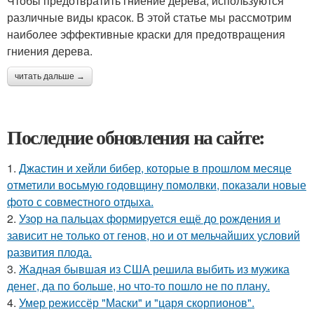
Чтобы предотвратить гниение дерева, используются
различные виды красок. В этой статье мы рассмотрим
наиболее эффективные краски для предотвращения
гниения дерева.
читать дальше →
Последние обновления на сайте:
1.
Джастин и хейли бибер, которые в прошлом месяце
отметили восьмую годовщину помолвки, показали новые
фото с совместного отдыха.
2.
Узор на пальцах формируется ещё до рождения и
зависит не только от генов, но и от мельчайших условий
развития плода.
3.
Жадная бывшая из США решила выбить из мужика
денег, да по больше, но что-то пошло не по плану.
4.
Умер режиссёр "Маски" и "царя скорпионов".