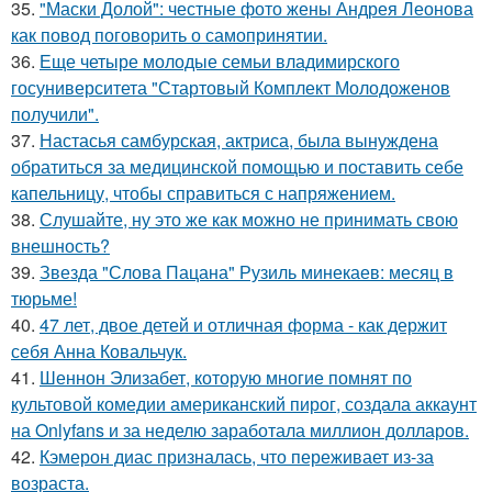
35.
"Маски Долой": честные фото жены Андрея Леонова
как повод поговорить о самопринятии.
36.
Еще четыре молодые семьи владимирского
госуниверситета "Стартовый Комплект Молодоженов
получили".
37.
Настасья самбурская, актриса, была вынуждена
обратиться за медицинской помощью и поставить себе
капельницу, чтобы справиться с напряжением.
38.
Слушайте, ну это же как можно не принимать свою
внешность?
39.
Звезда "Слова Пацана" Рузиль минекаев: месяц в
тюрьме!
40.
47 лет, двое детей и отличная форма - как держит
себя Анна Ковальчук.
41.
Шеннон Элизабет, которую многие помнят по
культовой комедии американский пирог, создала аккаунт
на Onlyfans и за неделю заработала миллион долларов.
42.
Кэмерон диас призналась, что переживает из-за
возраста.