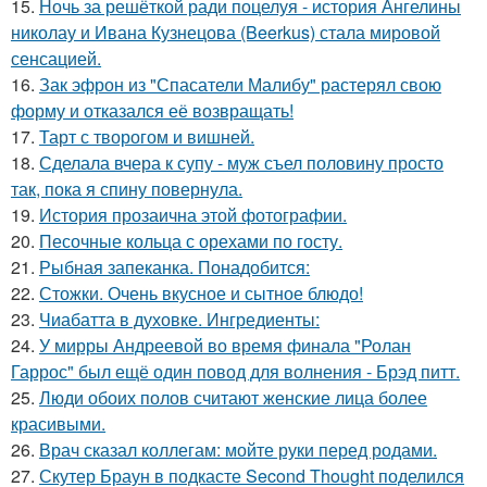
15.
Ночь за решёткой ради поцелуя - история Ангелины
николау и Ивана Кузнецова (Beerkus) стала мировой
сенсацией.
16.
Зак эфрон из "Спасатели Малибу" растерял свою
форму и отказался её возвращать!
17.
Тарт с творогом и вишней.
18.
Сделала вчера к супу - муж съел половину просто
так, пока я спину повернула.
19.
История прозаична этой фотографии.
20.
Песочные кольца с орехами по госту.
21.
Рыбная запеканка. Понадобится:
22.
Стожки. Очень вкусное и сытное блюдо!
23.
Чиабатта в духовке. Ингредиенты:
24.
У мирры Андреевой во время финала "Ролан
Гаррос" был ещё один повод для волнения - Брэд питт.
25.
Люди обоих полов считают женские лица более
красивыми.
26.
Врач сказал коллегам: мойте руки перед родами.
27.
Скутер Браун в подкасте Second Thought поделился