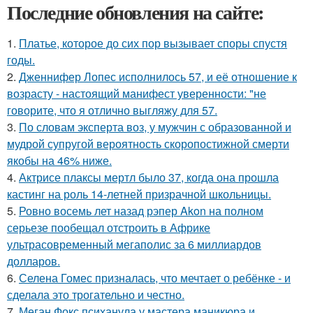
Последние обновления на сайте:
1.
Платье, которое до сих пор вызывает споры спустя
годы.
2.
Дженнифер Лопес исполнилось 57, и её отношение к
возрасту - настоящий манифест уверенности: "не
говорите, что я отлично выгляжу для 57.
3.
По словам эксперта воз, у мужчин с образованной и
мудрой супругой вероятность скоропостижной смерти
якобы на 46% ниже.
4.
Актрисе плаксы мертл было 37, когда она прошла
кастинг на роль 14-летней призрачной школьницы.
5.
Ровно восемь лет назад рэпер Akon на полном
серьезе пообещал отстроить в Африке
ультрасовременный мегаполис за 6 миллиардов
долларов.
6.
Селена Гомес призналась, что мечтает о ребёнке - и
сделала это трогательно и честно.
7.
Меган Фокс психанула у мастера маникюра и