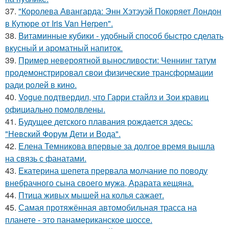
37.
"Королева Авангарда: Энн Хэтэуэй Покоряет Лондон
в Кутюре от Iris Van Herpen".
38.
Витаминные кубики - удобный способ быстро сделать
вкусный и ароматный напиток.
39.
Пример невероятной выносливости: Ченнинг татум
продемонстрировал свои физические трансформации
ради ролей в кино.
40.
Vogue подтвердил, что Гарри стайлз и Зои кравиц
официально помолвлены.
41.
Будущее детского плавания рождается здесь:
"Невский Форум Дети и Вода".
42.
Елена Темникова впервые за долгое время вышла
на связь с фанатами.
43.
Екатерина шепета прервала молчание по поводу
внебрачного сына своего мужа, Арарата кещяна.
44.
Птица живых мышей на колья сажает.
45.
Самая протяжённая автомобильная трасса на
планете - это панамериканское шоссе.