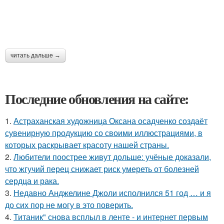
читать дальше →
Последние обновления на сайте:
1.
Астраханская художница Оксана осадченко создаёт
сувенирную продукцию со своими иллюстрациями, в
которых раскрывает красоту нашей страны.
2.
Любители поострее живут дольше: учёные доказали,
что жгучий перец снижает риск умереть от болезней
сердца и рака.
3.
Недавно Анджелине Джоли исполнился 51 год … и я
до сих пор не могу в это поверить.
4.
Титаник" снова всплыл в ленте - и интернет первым