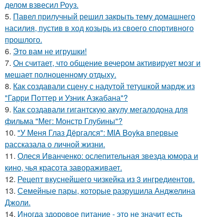
делом взвесил Роуз.
5.
Павел прилучный решил закрыть тему домашнего
насилия, пустив в ход козырь из своего спортивного
прошлого.
6.
Это вам не игрушки!
7.
Он считает, что общение вечером активирует мозг и
мешает полноценному отдыху.
8.
Как создавали сцену с надутой тетушкой мардж из
"Гарри Поттер и Узник Азкабана"?
9.
Как создавали гигантскую акулу мегалодона для
фильма "Мег: Монстр Глубины"?
10.
"У Меня Глаз Дёргался": MIA Boyka впервые
рассказала о личной жизни.
11.
Олеся Иванченко: ослепительная звезда юмора и
кино, чья красота завораживает.
12.
Рецепт вкуснейшего чизкейка из 3 ингредиентов.
13.
Семейные пары, которые разрушила Анджелина
Джоли.
14.
Иногда здоровое питание - это не значит есть