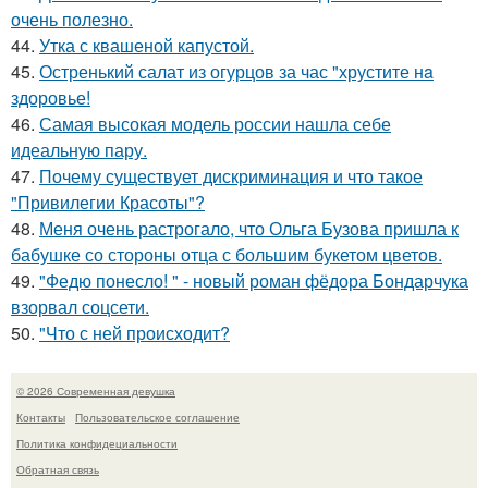
очень полезно.
44.
Утка с квашеной капустой.
45.
Остренький салат из огурцов за час "хрустите нa
здоровье!
46.
Самая высокая модель россии нашла себе
идеальную пару.
47.
Почему существует дискриминация и что такое
"Привилегии Красоты"?
48.
Меня очень растрогало, что Ольга Бузова пришла к
бабушке со стороны отца с большим букетом цветов.
49.
"Федю понесло! " - новый роман фёдора Бондарчука
взорвал соцсети.
50.
"Что с ней происходит?
© 2026 Современная девушка
Контакты
Пользовательское соглашение
Политика конфидециальности
Обратная связь