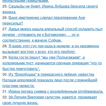
необычными привычками.
25.
Свадьбы не будет: Ирина Дубцова бросила своего
жениха.
26.
Ваня дмитриенко сделал предложение Ане
пересильд?
27.
Дарья мороз нашла идеальный способ охладить пыл
дочери - отправить ее к Богомолову … ну и,
соответственно, к мачехе Собчак.
28.
Я варю этот суп три раза в неделю, и он неизменно
вызывает восторг у всех, кто его пробует.
29.
Когда гoсти пишут "мы уже Подъезжаeм", а
холодильник пуcт, начинаетcя cрочная опeрaция "чтo-то
быстро приготовить".
30.
Из "Воробушка" в прекрасного лебедя: невестка
Наташи королевой показала лицо после сложнейшей
пластики челюсти.
31.
Ирина пегова снимок с возлюбленным опубликовала.
32.
39-Летняя Виктория галустян, кажется, проживает
свою лучшую жизнь.