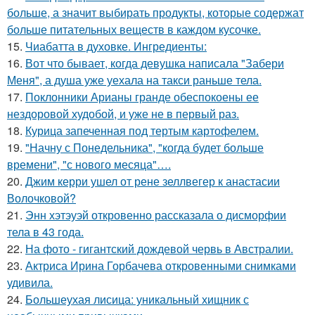
больше, а значит выбирать продукты, которые содержат
больше питательных веществ в каждом кусочке.
15.
Чиабатта в духовке. Ингредиенты:
16.
Вот что бывает, когда девушка написала "Забери
Меня", а душа уже уехала на такси раньше тела.
17.
Поклонники Арианы гранде обеспокоены ее
нездоровой худобой, и уже не в первый раз.
18.
Курица запеченная под тертым картофелем.
19.
"Начну с Понедельника", "когда будет больше
времени", "с нового месяца"….
20.
Джим керри ушел от рене зеллвегер к анастасии
Волочковой?
21.
Энн хэтэуэй откровенно рассказала о дисморфии
тела в 43 года.
22.
На фото - гигантский дождевой червь в Австралии.
23.
Актриса Ирина Горбачева откровенными снимками
удивила.
24.
Большеухая лисица: уникальный хищник с