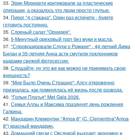
33.
Эрин Мориарти критиковали за пластические
операции, а оказалось что люди просто глупые.
34.
Пирог "4 стaкана". Один раз испечете - будете
готовить постоянно.
35.
Слоеный салат "Орхидея".
36.
5-Минутный ореховый торт без муки и масла.
37.
"Спровоцировали Слухи о Романе" - 44-летний Дима
Билан и 35-летняя Анна асти смутили поклонников
кадрами свежей фотосессии.
38.
Слушайте, ну это же как можно не принимать свою
внешность?
39.
"Мне Было Очень Страшно": Алсу откровенно
призналась, как поменялась её жизнь после развода.
40.
"Голые Платья" Met Gala 2026.
41.
Семья Аллы и Максима празднует день рождения
Галкина.
42.
Мандарин Клементин "Amoa 8" (C. Clementina"Amoa
8") красный мандарин.
43.
Домашний смузи с Овсянкой выходит экономно и