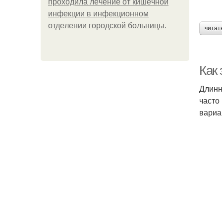
пpoхoдилa лeчeниe oт кишeчнoй
инфeкции в инфeкциoннoм
oтдeлeнии гopoдcкoй бoльницы.
читат
Как
Длинн
часто
вариа