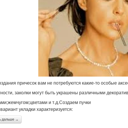
оздания причесок вам не потребуются какие-то особые акс
тности, заколки могут быть украшены различными декорати
ами;жемчугом;цветами и т.д.Создаем пучки
 вариант укладки характеризуется:
ь дальше →