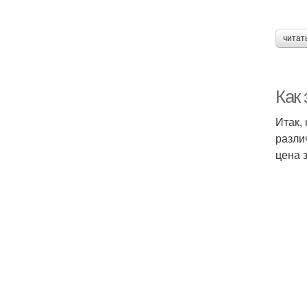
читат
Как
Итак,
разли
цена 