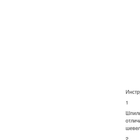
Инстр
1
Шпиль
отлич
шевел
2