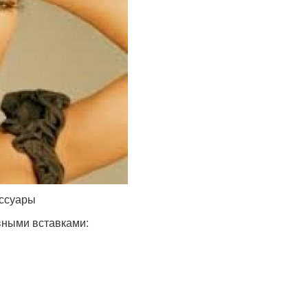
ессуары
вными вставками: