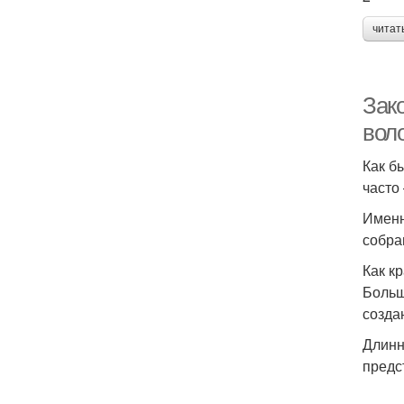
читат
Зако
вол
Как б
часто
Именн
собра
Как к
Больш
созда
Длинн
предс