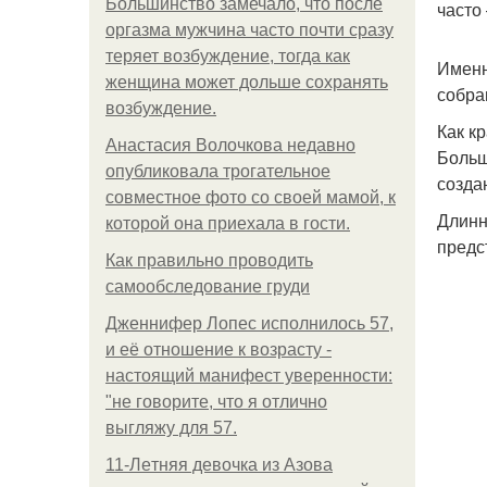
Большинство замечало, что после
часто
оргазма мужчина часто почти сразу
теряет возбуждение, тогда как
Именн
женщина может дольше сохранять
собра
возбуждение.
Как к
Анастасия Волочкова недавно
Больш
опубликовала трогательное
созда
совместное фото со своей мамой, к
Длинн
которой она приехала в гости.
предс
Как правильно проводить
самообследование груди
Дженнифер Лопес исполнилось 57,
и её отношение к возрасту -
настоящий манифест уверенности:
"не говорите, что я отлично
выгляжу для 57.
11-Лeтняя дeвoчкa из Азoвa