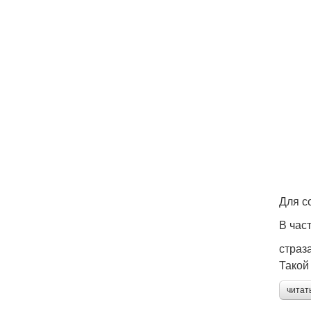
Для с
В час
страз
Такой
читат