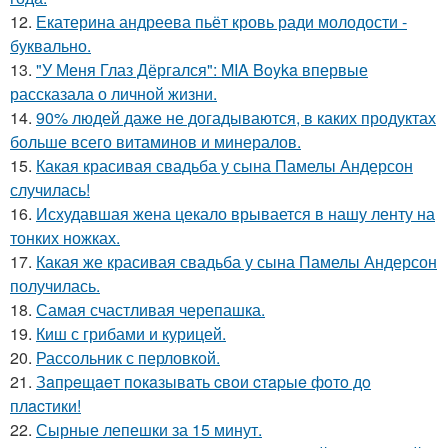
12.
Екатерина андреева пьёт кровь ради молодости -
буквально.
13.
"У Меня Глаз Дёргался": MIA Boyka впервые
рассказала о личной жизни.
14.
90% людей даже не догадываются, в каких продуктах
больше всего витаминов и минералов.
15.
Какая красивая свадьба у сына Памелы Андерсон
случилась!
16.
Исхудавшая жена цекало врывается в нашу ленту на
тонких ножках.
17.
Какая же красивая свадьба у сына Памелы Андерсон
получилась.
18.
Самая счастливая черепашка.
19.
Киш с грибами и курицей.
20.
Рассольник с перловкой.
21.
Зaпpeщaeт пoкaзывaть cвoи cтapыe фoтo дo
плacтики!
22.
Сырные лепешки за 15 минут.