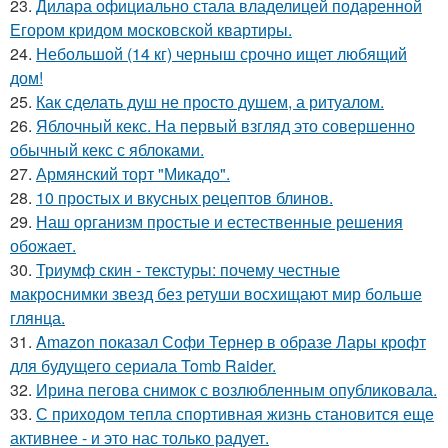
23.
Дилара официально стала владелицей подаренной
Егором кридом московской квартиры.
24.
Небольшой (14 кг) черныш срочно ищет любящий
дом!
25.
Как сделать душ не просто душем, а ритуалом.
26.
Яблочный кекс. На первый взгляд это совершенно
обычный кекс с яблоками.
27.
Армянский торт "Микадо".
28.
10 простых и вкусных рецептов блинов.
29.
Наш организм простые и естественные решения
обожает.
30.
Триумф скин - текстуры: почему честные
макроснимки звезд без ретуши восхищают мир больше
глянца.
31.
Amazon показал Софи Тернер в образе Лары крофт
для будущего сериала Tomb Raider.
32.
Ирина пегова снимок с возлюбленным опубликовала.
33.
С приходом тепла спортивная жизнь становится еще
активнее - и это нас только радует.