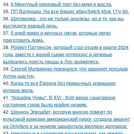
34.
5-Минутный ореховый торт без муки и масла.
35.
ПП Ватрушка. На все блюдо: кбжу/546/б 45/ж 17/у 50.
36.
Щитовидка - это не только анализы, но и то, как вы
выглядите каждый день.
37.
5 идей ярких и вкусных смузи, которые легко
приготовить дома.
38.
Роберт Паттинсон, который стал отцом в марте 2024
года, вместе с женой сьюки уотерхаус и дочерью
выбрались поесть пиццы в Лос-анджелесе.
39.
Сергей Матвиенко признался, что завидует доходам
Антон шастун.
40.
Когда-то вся Европа без привычных домашних
котиков жила.
41.
"Корабли Чумы". В XVI - Xviii веках санитарное
состояние судов было крайне низким.
42.
Шеннон Элизабет, которую многие помнят по
культовой комедии американский пирог, создала аккаунт
на Onlyfans и за неделю заработала миллион долларов.
43.
Некоторые в голливуде рассказывают, как тяжело