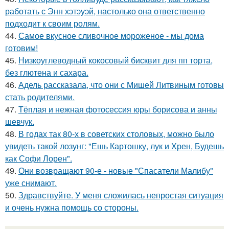
работать с Энн хэтэуэй, настолько она ответственно
подходит к своим ролям.
44.
Самое вкусное сливочное мороженое - мы дома
готовим!
45.
Низкоуглеводный кокосовый бисквит для пп торта,
без глютена и сахара.
46.
Адель рассказала, что они с Мишей Литвиным готовы
стать родителями.
47.
Тёплая и нежная фотосессия юры борисова и анны
шевчук.
48.
В годах так 80-х в советских столовых, можно было
увидеть такой лозунг: "Ешь Картошку, лук и Хрен, Будешь
как Софи Лорен".
49.
Они возвращают 90-е - новые "Спасатели Малибу"
уже снимают.
50.
Здравствуйте. У меня сложилась непростая ситуация
и очень нужна помощь со стороны.