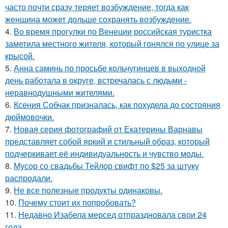
часто почти сразу теряет возбуждение, тогда как
женщина может дольше сохранять возбуждение.
4.
Во время прогулки по Венеции российская туристка
заметила местного жителя, который гонялся по улице за
крысой.
5.
Анна саминь по просьбе кольчугинцев в выходной
день работала в округе, встречалась с людьми -
неравнодушными жителями.
6.
Ксения Собчак призналась, как похудела до состояния
дюймовочки.
7.
Новая серия фотографий от Екатерины Варнавы
представляет собой яркий и стильный образ, который
подчеркивает её индивидуальность и чувство моды.
8.
Мусор со свадьбы Тейлор свифт по $25 за штуку
распродали.
9.
Не все полезные продукты одинаковы.
10.
Почему стоит их попробовать?
11.
Недавно Изабела мерсед отпраздновала свои 24
года.